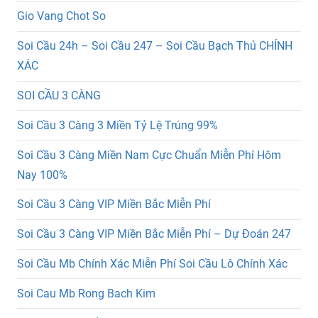
Gio Vang Chot So
Soi Cầu 24h – Soi Cầu 247 – Soi Cầu Bạch Thủ CHÍNH
XÁC
SOI CẦU 3 CÀNG
Soi Cầu 3 Càng 3 Miền Tỷ Lệ Trúng 99%
Soi Cầu 3 Càng Miền Nam Cực Chuẩn Miễn Phí Hôm
Nay 100%
Soi Cầu 3 Càng VIP Miền Bắc Miễn Phí
Soi Cầu 3 Càng VIP Miền Bắc Miễn Phí – Dự Đoán 247
Soi Cầu Mb Chính Xác Miễn Phí Soi Cầu Lô Chính Xác
Soi Cau Mb Rong Bach Kim