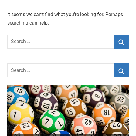
It seems we can’t find what you’re looking for. Perhaps
searching can help.
Search
for:
Searc
Search
for:
Searc