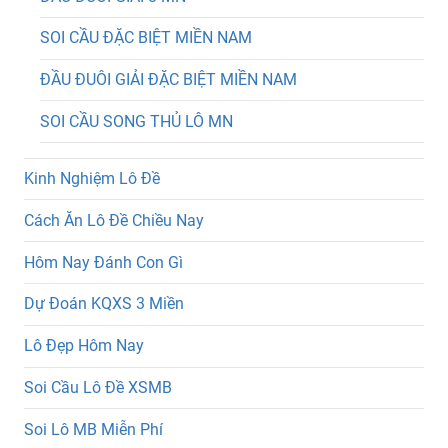
SOI CẦU ĐẶC BIỆT MIỀN NAM
ĐẦU ĐUÔI GIẢI ĐẶC BIỆT MIỀN NAM
SOI CẦU SONG THỦ LÔ MN
Kinh Nghiệm Lô Đề
Cách Ăn Lô Đề Chiều Nay
Hôm Nay Đánh Con Gì
Dự Đoán KQXS 3 Miền
Lô Đẹp Hôm Nay
Soi Cầu Lô Đề XSMB
Soi Lô MB Miễn Phí