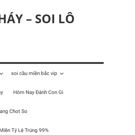
HÁY – SOI LÔ
soi cầu miền bắc vip
ay
Hôm Nay Đánh Con Gì
ang Chot So
 Miền Tỷ Lệ Trúng 99%