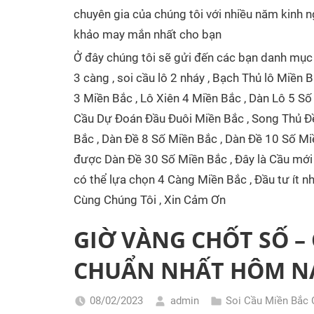
chuyên gia của chúng tôi với nhiều năm kinh 
khảo may mắn nhất cho bạn
Ở đây chúng tôi sẽ gửi đến các bạn danh mục d
3 càng , soi cầu lô 2 nháy , Bạch Thủ lô Miền 
3 Miền Bắc , Lô Xiên 4 Miền Bắc , Dàn Lô 5 Số
Cầu Dự Đoán Đầu Đuôi Miền Bắc , Song Thủ Đề
Bắc , Dàn Đề 8 Số Miền Bắc , Dàn Đề 10 Số Mi
được Dàn Đề 30 Số Miền Bắc , Đây là Cầu mới c
có thể lựa chọn 4 Càng Miền Bắc , Đầu tư ít n
Cùng Chúng Tôi , Xin Cảm Ơn
GIỜ VÀNG CHỐT SỐ –
CHUẨN NHẤT HÔM N
08/02/2023
admin
Soi Cầu Miền Bắc