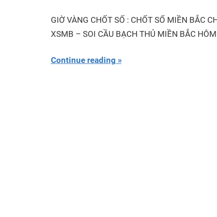
GIỜ VÀNG CHỐT SỐ : CHỐT SỐ MIỀN BẮC 
XSMB – SOI CẦU BẠCH THỦ MIỀN BẮC HÔM
Continue reading