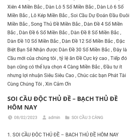
Xiên 4 Miền Bắc , Dàn Lô 5 Số Miền Bắc , Dàn Lô 6 Số
Miền Bắc , Lô Kép Miền Bắc , Soi Cầu Dự Đoán Đầu Đuôi
Miền Bắc , Song Thủ Đề Miền Bắc , Dàn Đề 4 Số Miền
Bắc , Dàn Đề 6 Số Miền Bắc , Dàn Đề 8 Số Miền Bắc ,
Dàn Đề 10 Số Miền Bắc , Dàn Đề 12 Số Miền Bắc , Đặc
Biệt Bạn Sẽ Nhận được Dàn Đề 30 Số Miền Bắc , Đây là
Cầu mới của chúng tôi , tỷ lệ ăn Đề Cực kỳ cao , Tiếp đó
bạn cũng có thể lựa chọn 4 Càng Miền Bắc , Đầu tư ít
nhưng lợi nhuận Siêu Siêu Cao , Chúc các bạn Phát Tài
Cùng Chúng Tôi , Xin Cảm Ơn
SOI CẦU ĐỘC THỦ ĐỀ – BẠCH THỦ ĐỀ
HÔM NAY
08/02/2023
admin
SOI CẦU 3 CÀNG
1. SOI CẦU ĐỘC THỦ ĐỀ – BẠCH THỦ ĐỀ HÔM NAY