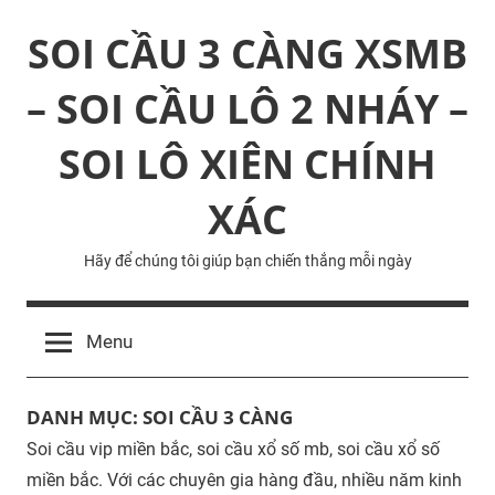
Skip
SOI CẦU 3 CÀNG XSMB
to
content
– SOI CẦU LÔ 2 NHÁY –
SOI LÔ XIÊN CHÍNH
XÁC
Hãy để chúng tôi giúp bạn chiến thắng mỗi ngày
Menu
DANH MỤC:
SOI CẦU 3 CÀNG
Soi cầu vip miền bắc, soi cầu xổ số mb, soi cầu xổ số
miền bắc. Với các chuyên gia hàng đầu, nhiều năm kinh