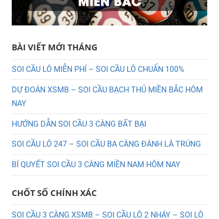
BÀI VIẾT MỚI THÁNG
SOI CẦU LÔ MIỄN PHÍ – SOI CẦU LÔ CHUẨN 100%
DỰ ĐOÁN XSMB – SOI CẦU BẠCH THỦ MIỀN BẮC HÔM
NAY
HƯỚNG DẪN SOI CẦU 3 CÀNG BẤT BẠI
SOI CẦU LÔ 247 – SOI CẦU BA CÀNG ĐÁNH LÀ TRÚNG
BÍ QUYẾT SOI CẦU 3 CÀNG MIỀN NAM HÔM NAY
CHỐT SỐ CHÍNH XÁC
SOI CẦU 3 CÀNG XSMB – SOI CẦU LÔ 2 NHÁY – SOI LÔ