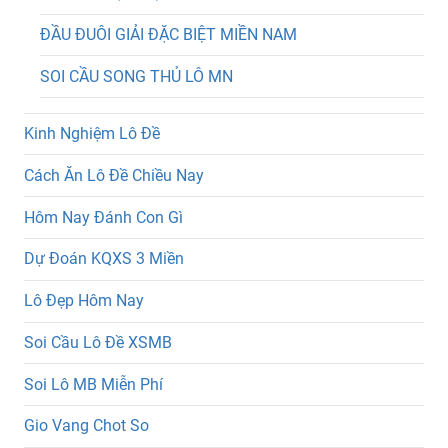
ĐẦU ĐUÔI GIẢI ĐẶC BIỆT MIỀN NAM
SOI CẦU SONG THỦ LÔ MN
Kinh Nghiệm Lô Đề
Cách Ăn Lô Đề Chiều Nay
Hôm Nay Đánh Con Gì
Dự Đoán KQXS 3 Miền
Lô Đẹp Hôm Nay
Soi Cầu Lô Đề XSMB
Soi Lô MB Miễn Phí
Gio Vang Chot So