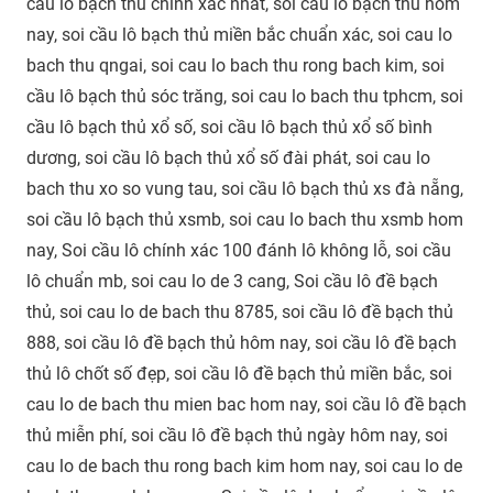
cầu lô bạch thủ chính xác nhất, soi cầu lô bạch thủ hôm
nay, soi cầu lô bạch thủ miền bắc chuẩn xác, soi cau lo
bach thu qngai, soi cau lo bach thu rong bach kim, soi
cầu lô bạch thủ sóc trăng, soi cau lo bach thu tphcm, soi
cầu lô bạch thủ xổ số, soi cầu lô bạch thủ xổ số bình
dương, soi cầu lô bạch thủ xổ số đài phát, soi cau lo
bach thu xo so vung tau, soi cầu lô bạch thủ xs đà nẵng,
soi cầu lô bạch thủ xsmb, soi cau lo bach thu xsmb hom
nay, Soi cầu lô chính xác 100 đánh lô không lỗ, soi cầu
lô chuẩn mb, soi cau lo de 3 cang, Soi cầu lô đề bạch
thủ, soi cau lo de bach thu 8785, soi cầu lô đề bạch thủ
888, soi cầu lô đề bạch thủ hôm nay, soi cầu lô đề bạch
thủ lô chốt số đẹp, soi cầu lô đề bạch thủ miền bắc, soi
cau lo de bach thu mien bac hom nay, soi cầu lô đề bạch
thủ miễn phí, soi cầu lô đề bạch thủ ngày hôm nay, soi
cau lo de bach thu rong bach kim hom nay, soi cau lo de