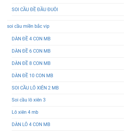
SOI CẦU ĐỀ ĐẦU ĐUÔI
soi cầu miền bắc vip
DÀN ĐỀ 4 CON MB
DÀN ĐỀ 6 CON MB
DÀN ĐỀ 8 CON MB
DÀN ĐỀ 10 CON MB
SOI CẦU LÔ XIÊN 2 MB
Soi cầu lô xiên 3
Lô xiên 4 mb
DÀN LÔ 4 CON MB