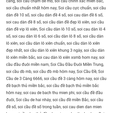
cang, soi cầu chạm de mb, soi cầu chính xác miền bắc,
soi cầu chuẩn nhất hôm nay, Soi cầu cực chuẩn, soi cầu
dàn đề 10 số, soi cầu dàn đề 4 số, soi cau dàn đề 6 số,
soi cau dàn đề 8 số, soi cầu dàn đề đẹp lô xiên, soi cầu
dàn đề vip lô xiên, Soi cầu dàn lô 10 số, soi cau dàn lô 4
số, soi cau dàn lô 6 số, soi cầu dàn lô 8 số, soi cầu dàn
lô xiên, soi cầu dàn lô xiên chuẩn, soi cầu dàn lô xiên
đẹp nhất, soi cầu dàn lô xiên khung 3 ngày, soi cầu dàn
lô xiên miền bắc, soi cau dàn lô xiên xsmb hom nay, soi
cầu đầu đuôi miền nam, Soi Cầu Đầu Đuôi Miền Trung,
soi cầu db mb, soi cầu đb mb hôm nay, Soi Cầu Đề, Soi
Cầu de 3 Càng 6666, soi cầu đề 3 càng hôm nay, soi cầu
đề bạch thủ miền bắc, soi cầu đề bạch thủ miền bắc
hôm nay, soi cau de bach thu mien phi, soi cầu đề đầu
đuôi, Soi cầu de hai nháy, soi cầu đề miền Bắc, soi cầu
đề số, soi cầu đề số trong tuần, soi cau dien dan mien