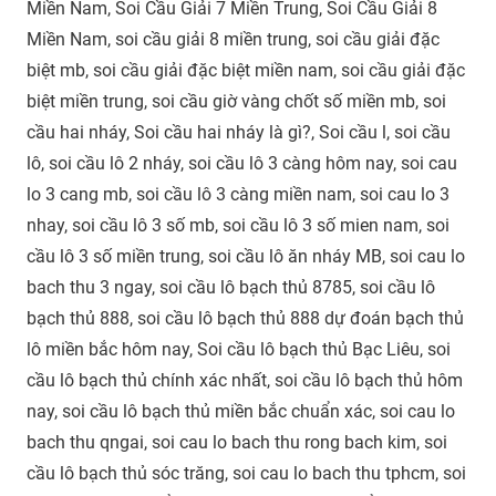
Miền Nam, Soi Cầu Giải 7 Miền Trung, Soi Cầu Giải 8
Miền Nam, soi cầu giải 8 miền trung, soi cầu giải đặc
biệt mb, soi cầu giải đặc biệt miền nam, soi cầu giải đặc
biệt miền trung, soi cầu giờ vàng chốt số miền mb, soi
cầu hai nháy, Soi cầu hai nháy là gì?, Soi cầu l, soi cầu
lô, soi cầu lô 2 nháy, soi cầu lô 3 càng hôm nay, soi cau
lo 3 cang mb, soi cầu lô 3 càng miền nam, soi cau lo 3
nhay, soi cầu lô 3 số mb, soi cầu lô 3 số mien nam, soi
cầu lô 3 số miền trung, soi cầu lô ăn nháy MB, soi cau lo
bach thu 3 ngay, soi cầu lô bạch thủ 8785, soi cầu lô
bạch thủ 888, soi cầu lô bạch thủ 888 dự đoán bạch thủ
lô miền bắc hôm nay, Soi cầu lô bạch thủ Bạc Liêu, soi
cầu lô bạch thủ chính xác nhất, soi cầu lô bạch thủ hôm
nay, soi cầu lô bạch thủ miền bắc chuẩn xác, soi cau lo
bach thu qngai, soi cau lo bach thu rong bach kim, soi
cầu lô bạch thủ sóc trăng, soi cau lo bach thu tphcm, soi