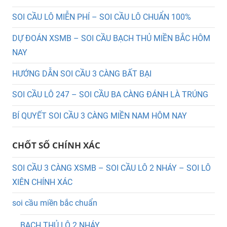
SOI CẦU LÔ MIỄN PHÍ – SOI CẦU LÔ CHUẨN 100%
DỰ ĐOÁN XSMB – SOI CẦU BẠCH THỦ MIỀN BẮC HÔM
NAY
HƯỚNG DẪN SOI CẦU 3 CÀNG BẤT BẠI
SOI CẦU LÔ 247 – SOI CẦU BA CÀNG ĐÁNH LÀ TRÚNG
BÍ QUYẾT SOI CẦU 3 CÀNG MIỀN NAM HÔM NAY
CHỐT SỐ CHÍNH XÁC
SOI CẦU 3 CÀNG XSMB – SOI CẦU LÔ 2 NHÁY – SOI LÔ
XIÊN CHÍNH XÁC
soi cầu miền bắc chuẩn
BẠCH THỦ LÔ 2 NHÁY