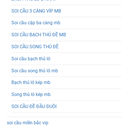
SOI CẦU 3 CÀNG VÍP MB
Soi cầu cặp ba càng mb
SOI CẦU BẠCH THỦ ĐỀ MB
SOI CẦU SONG THỦ ĐỀ
Soi cầu bạch thủ lô
Soi cầu song thủ lô mb
Bạch thủ lô kép mb
Song thủ lô kép mb
SOI CẦU ĐỀ ĐẦU ĐUÔI
soi cầu miền bắc vip