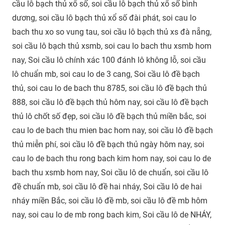
cầu lô bạch thủ xổ số, soi cầu lô bạch thủ xổ số bình
dương, soi cầu lô bạch thủ xổ số đài phát, soi cau lo
bach thu xo so vung tau, soi cầu lô bạch thủ xs đà nẵng,
soi cầu lô bạch thủ xsmb, soi cau lo bach thu xsmb hom
nay, Soi cầu lô chính xác 100 đánh lô không lỗ, soi cầu
lô chuẩn mb, soi cau lo de 3 cang, Soi cầu lô đề bạch
thủ, soi cau lo de bach thu 8785, soi cầu lô đề bạch thủ
888, soi cầu lô đề bạch thủ hôm nay, soi cầu lô đề bạch
thủ lô chốt số đẹp, soi cầu lô đề bạch thủ miền bắc, soi
cau lo de bach thu mien bac hom nay, soi cầu lô đề bạch
thủ miễn phí, soi cầu lô đề bạch thủ ngày hôm nay, soi
cau lo de bach thu rong bach kim hom nay, soi cau lo de
bach thu xsmb hom nay, Soi cầu lô de chuẩn, soi cầu lô
đề chuẩn mb, soi cầu lô đề hai nháy, Soi cầu lô de hai
nháy miền Bắc, soi cầu lô đề mb, soi cầu lô đề mb hôm
nay, soi cau lo de mb rong bach kim, Soi cầu lô de NHÁY,