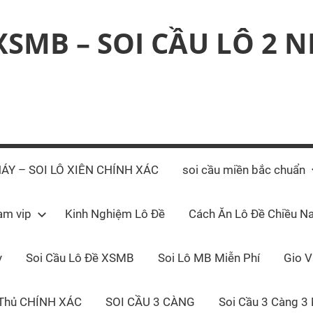
XSMB – SOI CẦU LÔ 2 N
ÁY – SOI LÔ XIÊN CHÍNH XÁC
soi cầu miền bắc chuẩn
am vip
Kinh Nghiệm Lô Đề
Cách Ăn Lô Đề Chiều N
y
Soi Cầu Lô Đề XSMB
Soi Lô MB Miễn Phí
Gio V
h Thủ CHÍNH XÁC
SOI CẦU 3 CÀNG
Soi Cầu 3 Càng 3