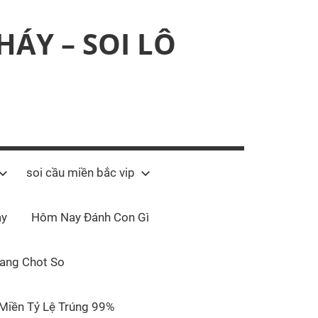
HÁY – SOI LÔ
soi cầu miền bắc vip
ay
Hôm Nay Đánh Con Gì
ang Chot So
 Miền Tỷ Lệ Trúng 99%