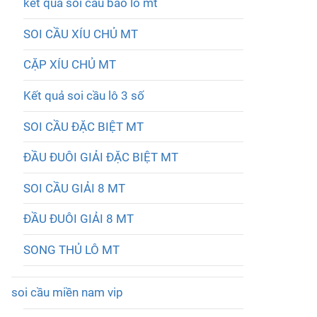
kết quả soi cầu bao lô mt
SOI CẦU XÍU CHỦ MT
CẶP XÍU CHỦ MT
Kết quả soi cầu lô 3 số
SOI CẦU ĐẶC BIỆT MT
ĐẦU ĐUÔI GIẢI ĐẶC BIỆT MT
SOI CẦU GIẢI 8 MT
ĐẦU ĐUÔI GIẢI 8 MT
SONG THỦ LÔ MT
soi cầu miền nam vip