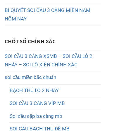
BÍ QUYẾT SOI CẦU 3 CÀNG MIỀN NAM
HÔM NAY
CHỐT SỐ CHÍNH XÁC
SOI CẦU 3 CÀNG XSMB – SOI CẦU LÔ 2
NHÁY – SOI LÔ XIÊN CHÍNH XÁC
soi cầu miền bắc chuẩn
BẠCH THỦ LÔ 2 NHÁY
SOI CẦU 3 CÀNG VÍP MB
Soi cầu cặp ba càng mb
SOI CẦU BẠCH THỦ ĐỀ MB