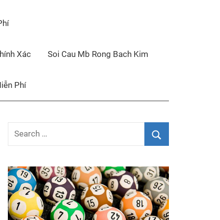
Phí
hính Xác
Soi Cau Mb Rong Bach Kim
iễn Phí
Search
for:
Search