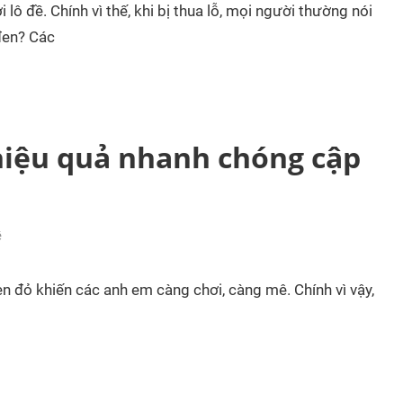
lô đề. Chính vì thế, khi bị thua lỗ, mọi người thường nói
đen? Các
 hiệu quả nhanh chóng cập
ề
en đỏ khiến các anh em càng chơi, càng mê. Chính vì vậy,