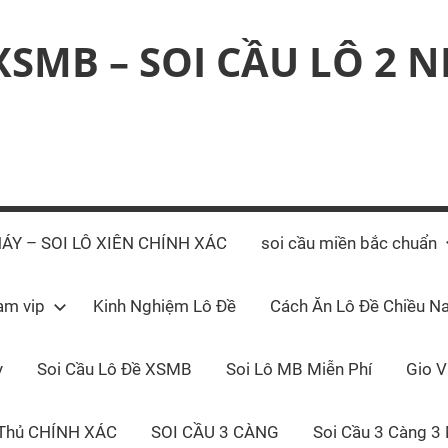
XSMB – SOI CẦU LÔ 2 N
ÁY – SOI LÔ XIÊN CHÍNH XÁC
soi cầu miền bắc chuẩn
am vip
Kinh Nghiệm Lô Đề
Cách Ăn Lô Đề Chiều N
y
Soi Cầu Lô Đề XSMB
Soi Lô MB Miễn Phí
Gio V
h Thủ CHÍNH XÁC
SOI CẦU 3 CÀNG
Soi Cầu 3 Càng 3