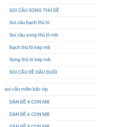
SOI CẦU SONG THỦ ĐỀ
Soi cầu bạch thủ lô
Soi cầu song thủ lô mb
Bạch thủ lô kép mb
Song thủ lô kép mb
SOI CẦU ĐỀ ĐẦU ĐUÔI
soi cầu miền bắc vip
DÀN ĐỀ 4 CON MB
DÀN ĐỀ 6 CON MB
DÀN ĐỀ 8 CON MB