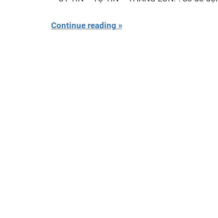
Continue reading