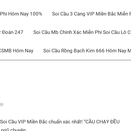
 Phí Hôm Nay 100%
Soi Cầu 3 Càng VIP Miền Bắc Miễn 
ự Đoán 247
Soi Cầu Mb Chính Xác Miễn Phí Soi Cầu Lô C
ô XSMB Hôm Nay
Soi Cầu Rồng Bạch Kim 666 Hôm Nay M
ip
Soi Cầu VIP Miền Bắc chuẩn xác nhất! “CẦU CHẠY ĐỀU
 ngũ chuyên