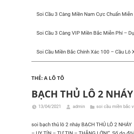
Soi Cầu 3 Càng Miền Nam Cực Chuẩn Miễn
Soi Cầu 3 Càng VIP Miền Bắc Miễn Phí – D
Soi Cầu Miền Bắc Chính Xác 100 – Cầu L
THẺ:
A LÔ TÔ
BẠCH THỦ LÔ 2 NHÁY
13/04/2021
admin
soi cầu miền bắc v
soi bạch thủ lô 2 nháy BẠCH THỦ LÔ 2 NHÁY 
– UY TÍN – TỰ TIN – THẮNG LỚN!“. Số do đội