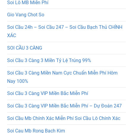
Soi Lô MB Miễn Phí
Gio Vang Chot So
Soi Cầu 24h – Soi Cầu 247 – Soi Cầu Bạch Thủ CHÍNH
XÁC
SOI CẦU 3 CÀNG
Soi Cầu 3 Càng 3 Miền Tỷ Lệ Trúng 99%
Soi Cầu 3 Càng Miền Nam Cực Chuẩn Miễn Phí Hôm
Nay 100%
Soi Cầu 3 Càng VIP Miền Bắc Miễn Phí
Soi Cầu 3 Càng VIP Miền Bắc Miễn Phí – Dự Đoán 247
Soi Cầu Mb Chính Xác Miễn Phí Soi Cầu Lô Chính Xác
Soi Cau Mb Rong Bach Kim