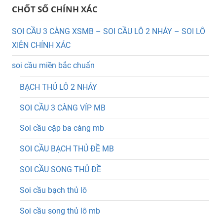
CHỐT SỐ CHÍNH XÁC
SOI CẦU 3 CÀNG XSMB – SOI CẦU LÔ 2 NHÁY – SOI LÔ
XIÊN CHÍNH XÁC
soi cầu miền bắc chuẩn
BẠCH THỦ LÔ 2 NHÁY
SOI CẦU 3 CÀNG VÍP MB
Soi cầu cặp ba càng mb
SOI CẦU BẠCH THỦ ĐỀ MB
SOI CẦU SONG THỦ ĐỀ
Soi cầu bạch thủ lô
Soi cầu song thủ lô mb