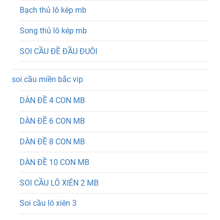
Bạch thủ lô kép mb
Song thủ lô kép mb
SOI CẦU ĐỀ ĐẦU ĐUÔI
soi cầu miền bắc vip
DÀN ĐỀ 4 CON MB
DÀN ĐỀ 6 CON MB
DÀN ĐỀ 8 CON MB
DÀN ĐỀ 10 CON MB
SOI CẦU LÔ XIÊN 2 MB
Soi cầu lô xiên 3