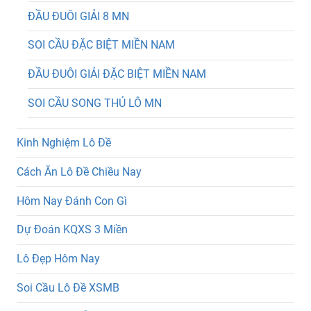
ĐẦU ĐUÔI GIẢI 8 MN
SOI CẦU ĐẶC BIỆT MIỀN NAM
ĐẦU ĐUÔI GIẢI ĐẶC BIỆT MIỀN NAM
SOI CẦU SONG THỦ LÔ MN
Kinh Nghiệm Lô Đề
Cách Ăn Lô Đề Chiều Nay
Hôm Nay Đánh Con Gì
Dự Đoán KQXS 3 Miền
Lô Đẹp Hôm Nay
Soi Cầu Lô Đề XSMB