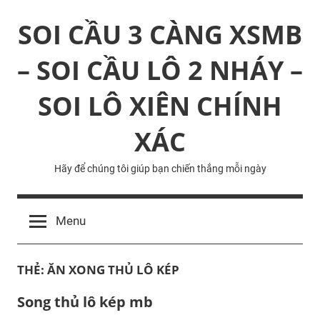
Skip
SOI CẦU 3 CÀNG XSMB
to
content
– SOI CẦU LÔ 2 NHÁY –
SOI LÔ XIÊN CHÍNH
XÁC
Hãy để chúng tôi giúp bạn chiến thắng mỗi ngày
Menu
THẺ:
ĂN XONG THỦ LÔ KÉP
Song thủ lô kép mb