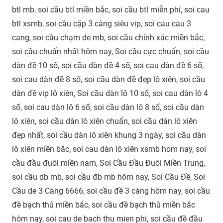
btl mb, soi cầu btl miền bắc, soi cầu btl miễn phí, soi cau
btl xsmb, soi cầu cặp 3 càng siêu vip, soi cau cau 3
cang, soi cầu chạm de mb, soi cầu chính xác miền bắc,
soi cầu chuẩn nhất hôm nay, Soi cầu cực chuẩn, soi cầu
dàn đề 10 số, soi cầu dàn đề 4 số, soi cau dàn đề 6 số,
soi cau dàn đề 8 số, soi cầu dàn đề đẹp lô xiên, soi cầu
dàn đề vip lô xiên, Soi cầu dàn lô 10 số, soi cau dàn lô 4
số, soi cau dàn lô 6 số, soi cầu dàn lô 8 số, soi cầu dàn
lô xiên, soi cầu dàn lô xiên chuẩn, soi cầu dàn lô xiên
đẹp nhất, soi cầu dàn lô xiên khung 3 ngày, soi cầu dàn
lô xiên miền bắc, soi cau dàn lô xiên xsmb hom nay, soi
cầu đầu đuôi miền nam, Soi Cầu Đầu Đuôi Miền Trung,
soi cầu db mb, soi cầu đb mb hôm nay, Soi Cầu Đề, Soi
Cầu de 3 Càng 6666, soi cầu đề 3 càng hôm nay, soi cầu
đề bạch thủ miền bắc, soi cầu đề bạch thủ miền bắc
hôm nay, soi cau de bach thu mien phi, soi cầu đề đầu