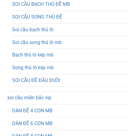
SOI CẦU BẠCH THỦ ĐỀ MB
SOI CẦU SONG THỦ ĐỀ
Soi cầu bạch thủ lô
Soi cầu song thủ lô mb
Bạch thủ lô kép mb
Song thủ lô kép mb
SOI CẦU ĐỀ ĐẦU ĐUÔI
soi cầu miền bắc vip
DÀN ĐỀ 4 CON MB
DÀN ĐỀ 6 CON MB