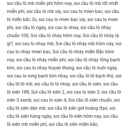
soi cầu lô mb miễn phí hôm nay, soi cầu lô mb tốt nhất
miễn phí, soi cầu lô mb vip, soi cau lo mien bac, soi cầu
lô miền bắc 3s, soi cau lo mien bac vip, soi cau lo mien
phi, soi cầu lô ngày, soi cau lo nhay, soi cầu lô nháy
chuẩn 100, Soi cầu lô nháy hôm nay, Soi cầu lô nháy là
gì?, soi cau lo nhay mb, Soi cầu lô nháy mb hôm nay, soi
cau lo nhay mien bac, Soi cầu lô nháy miền Bắc hôm
nay, soi cầu lô nháy miễn phí, soi cầu lô nháy rồng bạch
kim, soi cau lo nhay truyen thong, soi cầu lô nuôi ngày,
soi cau lo rong bach kim nhay, soi cầu lô tô bạch thủ, soi
cầu lô tô mb, soi cầu lô tô nháy, soi cầu lô xiên, soi cầu
lô xiên 188, Soi cầu lô xiên 2, soi cau lo xien 3, soi cầu lô
xiên 3 xsmb, soi cau lo xien 4, Soi cầu lô xiên chuẩn, soi
cầu lô xiên dàn mb, soi cầu lô xiên giờ hoàng đạo, soi
cầu lô xiên hàng ngày, soi cầu lô xiên hôm nay, soi cầu
lô xiên mb miễn phí, soi cầu lô xiên miền bắc,