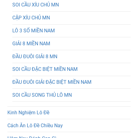
SOI CẦU XÍU CHỦ MN
CẶP XÍU CHỦ MN
LÔ 3 SỐ MIỀN NAM
GIẢI 8 MIỀN NAM
ĐẦU ĐUÔI GIẢI 8 MN
SOI CẦU ĐẶC BIỆT MIỀN NAM
ĐẦU ĐUÔI GIẢI ĐẶC BIỆT MIỀN NAM
SOI CẦU SONG THỦ LÔ MN
Kinh Nghiệm Lô Đề
Cách Ăn Lô Đề Chiều Nay