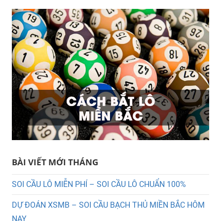
Searc
BÀI VIẾT MỚI THÁNG
SOI CẦU LÔ MIỄN PHÍ – SOI CẦU LÔ CHUẨN 100%
DỰ ĐOÁN XSMB – SOI CẦU BẠCH THỦ MIỀN BẮC HÔM
NAY