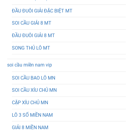
ĐẦU ĐUÔI GIẢI ĐẶC BIỆT MT
SOI CẦU GIẢI 8 MT
ĐẦU ĐUÔI GIẢI 8 MT
SONG THỦ LÔ MT
soi cầu miền nam vip
SOI CẦU BAO LÔ MN
SOI CẦU XÍU CHỦ MN
CẶP XÍU CHỦ MN
LÔ 3 SỐ MIỀN NAM
GIẢI 8 MIỀN NAM