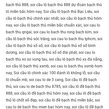
bạch thủ 888, soi cầu lô bạch thủ 888 dự đoán bạch thủ
lô miền bắc hôm nay, Soi cầu lô bạch thủ Bạc Liêu, soi
cầu lô bạch thủ chính xác nhất, soi cầu lô bạch thủ hôm
nay, soi cầu lô bạch thủ miền bắc chuẩn xác, soi cau lo
bach thu qngai, soi cau lo bach thu rong bach kim, soi
cầu lô bạch thủ sóc trăng, soi cau lo bach thu tphcm, soi
cầu lô bạch thủ xổ số, soi cầu lô bạch thủ xổ số bình
dương, soi cầu lô bạch thủ xổ số đài phát, soi cau lo
bach thu xo so vung tau, soi cầu lô bạch thủ xs đà nẵng,
soi cầu lô bạch thủ xsmb, soi cau lo bach thu xsmb hom
nay, Soi cầu lô chính xác 100 đánh lô không lỗ, soi cầu
lô chuẩn mb, soi cau lo de 3 cang, Soi cầu lô đề bạch
thủ, soi cau lo de bach thu 8785, soi cầu lô đề bạch thủ
888, soi cầu lô đề bạch thủ hôm nay, soi cầu lô đề bạch
thủ lô chốt số đẹp, soi cầu lô đề bạch thủ miền bắc, soi
cau lo de bach thu mien bac hom nay, soi cầu lô đề bạch