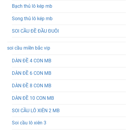
Bạch thủ lô kép mb
Song thủ lô kép mb
SOI CẦU ĐỀ ĐẦU ĐUÔI
soi cầu miền bắc vip
DÀN ĐỀ 4 CON MB
DÀN ĐỀ 6 CON MB
DÀN ĐỀ 8 CON MB
DÀN ĐỀ 10 CON MB
SOI CẦU LÔ XIÊN 2 MB
Soi cầu lô xiên 3