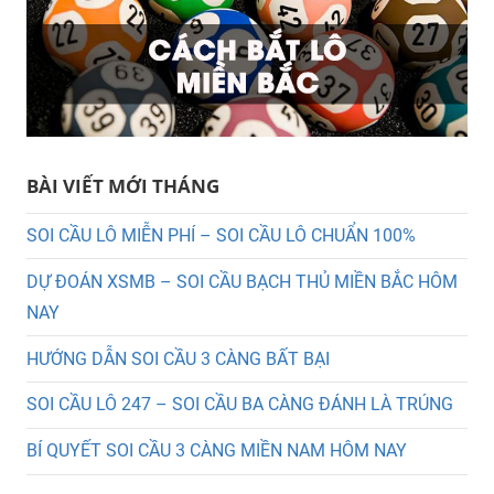
BÀI VIẾT MỚI THÁNG
SOI CẦU LÔ MIỄN PHÍ – SOI CẦU LÔ CHUẨN 100%
DỰ ĐOÁN XSMB – SOI CẦU BẠCH THỦ MIỀN BẮC HÔM
NAY
HƯỚNG DẪN SOI CẦU 3 CÀNG BẤT BẠI
SOI CẦU LÔ 247 – SOI CẦU BA CÀNG ĐÁNH LÀ TRÚNG
BÍ QUYẾT SOI CẦU 3 CÀNG MIỀN NAM HÔM NAY