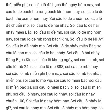
thủ miễn phí, soi cầu lô đề bạch thủ ngày hôm nay, soi
cau lo de bach thu rong bach kim hom nay, soi cau lo de
bach thu xsmb hom nay, Soi cầu lô de chuẩn, soi cầu lô
đề chuẩn mb, soi cầu lô đề hai nháy, Soi cầu lô de hai
nháy miền Bắc, soi cầu lô đề mb, soi cầu lô đề mb hôm
nay, soi cau lo de mb rong bach kim, Soi cầu lô de NHÁY,
Soi cầu lô đề nháy mb, Soi cầu lô de nháy miền Bắc, soi
cầu lô gan mb, soi cầu lô hai nháy, Soi cầu lô hai nháy
Rồng Bạch Kim, soi cầu lô khung ngày, soi cau lo mb, soi
cầu lô mb 24h, soi cầu lô mb 888, soi cau lo mb hnay,
soi cầu lô mb miễn phí hôm nay, soi cầu lô mb tốt nhất
miễn phí, soi cầu lô mb vip, soi cau lo mien bac, soi cầu
lô miền bắc 3s, soi cau lo mien bac vip, soi cau lo mien
phi, soi cầu lô ngày, soi cau lo nhay, soi cầu lô nháy
chuẩn 100, Soi cầu lô nháy hôm nay, Soi cầu lô nháy là
gì?, soi cau lo nhay mb, Soi cầu lô nháy mb hôm nay, soi