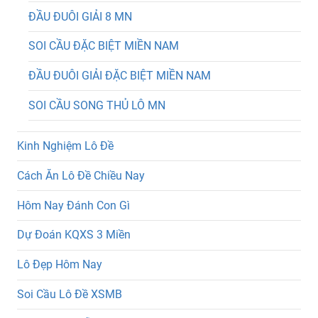
ĐẦU ĐUÔI GIẢI 8 MN
SOI CẦU ĐẶC BIỆT MIỀN NAM
ĐẦU ĐUÔI GIẢI ĐẶC BIỆT MIỀN NAM
SOI CẦU SONG THỦ LÔ MN
Kinh Nghiệm Lô Đề
Cách Ăn Lô Đề Chiều Nay
Hôm Nay Đánh Con Gì
Dự Đoán KQXS 3 Miền
Lô Đẹp Hôm Nay
Soi Cầu Lô Đề XSMB