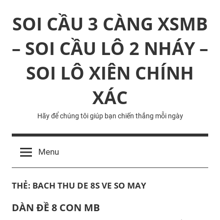
Skip
SOI CẦU 3 CÀNG XSMB
to
content
– SOI CẦU LÔ 2 NHÁY –
SOI LÔ XIÊN CHÍNH
XÁC
Hãy để chúng tôi giúp bạn chiến thắng mỗi ngày
Menu
THẺ:
BACH THU DE 8S VE SO MAY
DÀN ĐỀ 8 CON MB