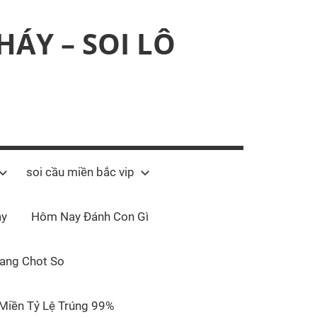
HÁY – SOI LÔ
soi cầu miền bắc vip
ay
Hôm Nay Đánh Con Gì
ang Chot So
 Miền Tỷ Lệ Trúng 99%