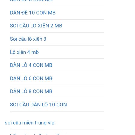
DÀN ĐỀ 10 CON MB
SOI CẦU LÔ XIÊN 2 MB
Soi cầu lô xiên 3
Lô xiên 4 mb
DÀN LÔ 4 CON MB
DÀN LÔ 6 CON MB
DÀN LÔ 8 CON MB
SOI CẦU DÀN LÔ 10 CON
soi cầu miền trung vip