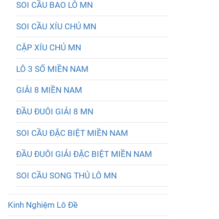
SOI CẦU BAO LÔ MN
SOI CẦU XÍU CHỦ MN
CẶP XÍU CHỦ MN
LÔ 3 SỐ MIỀN NAM
GIẢI 8 MIỀN NAM
ĐẦU ĐUÔI GIẢI 8 MN
SOI CẦU ĐẶC BIỆT MIỀN NAM
ĐẦU ĐUÔI GIẢI ĐẶC BIỆT MIỀN NAM
SOI CẦU SONG THỦ LÔ MN
Kinh Nghiệm Lô Đề