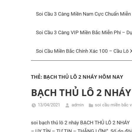
Soi Cầu 3 Càng Miền Nam Cực Chuẩn Miễn
Soi Cầu 3 Càng VIP Miền Bắc Miễn Phí – D
Soi Cầu Miền Bắc Chính Xác 100 – Cầu L
THẺ:
BẠCH THỦ LÔ 2 NHÁY HÔM NAY
BẠCH THỦ LÔ 2 NHÁY
13/04/2021
admin
soi cầu miền bắc v
soi bạch thủ lô 2 nháy BẠCH THỦ LÔ 2 NHÁY 
– UY TÍN – TỰ TIN – THẮNG LỚN!“. Số do đội