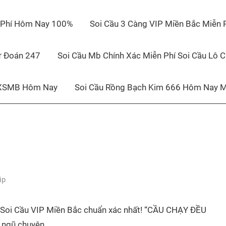
 Phí Hôm Nay 100%
Soi Cầu 3 Càng VIP Miền Bắc Miễn 
ự Đoán 247
Soi Cầu Mb Chính Xác Miễn Phí Soi Cầu Lô C
ô XSMB Hôm Nay
Soi Cầu Rồng Bạch Kim 666 Hôm Nay M
ip
Soi Cầu VIP Miền Bắc chuẩn xác nhất! “CẦU CHẠY ĐỀU
 ngũ chuyên