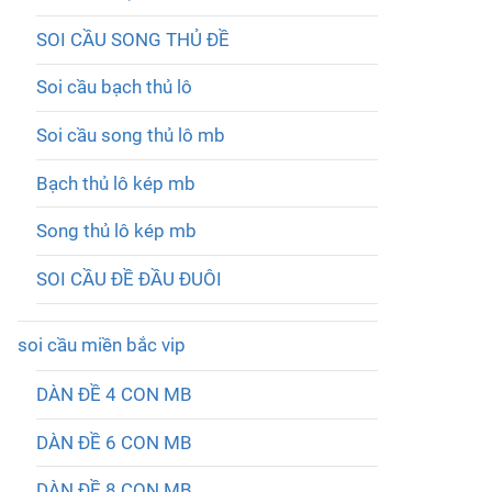
SOI CẦU SONG THỦ ĐỀ
Soi cầu bạch thủ lô
Soi cầu song thủ lô mb
Bạch thủ lô kép mb
Song thủ lô kép mb
SOI CẦU ĐỀ ĐẦU ĐUÔI
soi cầu miền bắc vip
DÀN ĐỀ 4 CON MB
DÀN ĐỀ 6 CON MB
DÀN ĐỀ 8 CON MB