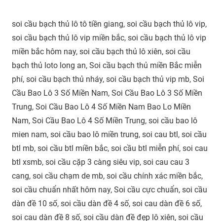
soi cầu bạch thủ lô tô tiền giang, soi cầu bạch thủ lô vip,
soi cầu bạch thủ lô vip miền bắc, soi cầu bạch thủ lô vip
miền bắc hôm nay, soi cầu bạch thủ lô xiên, soi cầu
bạch thủ loto long an, Soi cầu bạch thủ miền Bắc miễn
phí, soi cầu bạch thủ nháy, soi cầu bạch thủ vip mb, Soi
Cầu Bao Lô 3 Số Miền Nam, Soi Cầu Bao Lô 3 Số Miền
Trung, Soi Cầu Bao Lô 4 Số Miền Nam Bao Lo Miền
Nam, Soi Cầu Bao Lô 4 Số Miền Trung, soi cầu bao lô
mien nam, soi cầu bao lô miền trung, soi cau btl, soi cầu
btl mb, soi cầu btl miền bắc, soi cầu btl miễn phí, soi cau
btl xsmb, soi cầu cặp 3 càng siêu vip, soi cau cau 3
cang, soi cầu chạm de mb, soi cầu chính xác miền bắc,
soi cầu chuẩn nhất hôm nay, Soi cầu cực chuẩn, soi cầu
dàn đề 10 số, soi cầu dàn đề 4 số, soi cau dàn đề 6 số,
soi cau dàn đề 8 số, soi cầu dàn đề đẹp lô xiên, soi cầu