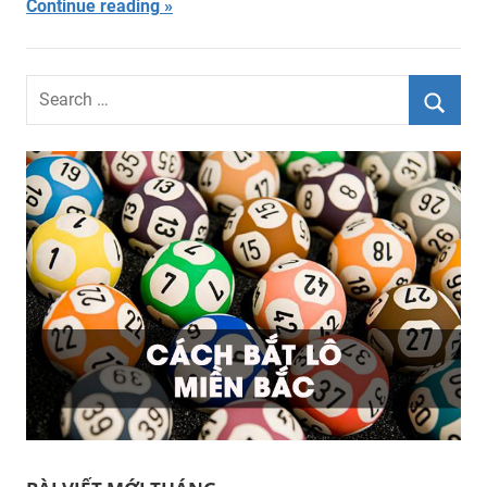
Continue reading
Search
for:
Searc