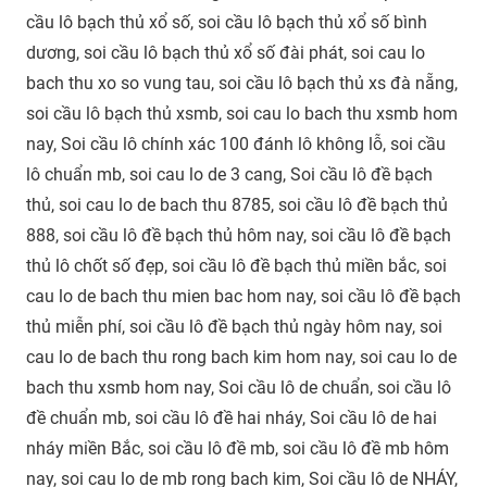
cầu lô bạch thủ xổ số, soi cầu lô bạch thủ xổ số bình
dương, soi cầu lô bạch thủ xổ số đài phát, soi cau lo
bach thu xo so vung tau, soi cầu lô bạch thủ xs đà nẵng,
soi cầu lô bạch thủ xsmb, soi cau lo bach thu xsmb hom
nay, Soi cầu lô chính xác 100 đánh lô không lỗ, soi cầu
lô chuẩn mb, soi cau lo de 3 cang, Soi cầu lô đề bạch
thủ, soi cau lo de bach thu 8785, soi cầu lô đề bạch thủ
888, soi cầu lô đề bạch thủ hôm nay, soi cầu lô đề bạch
thủ lô chốt số đẹp, soi cầu lô đề bạch thủ miền bắc, soi
cau lo de bach thu mien bac hom nay, soi cầu lô đề bạch
thủ miễn phí, soi cầu lô đề bạch thủ ngày hôm nay, soi
cau lo de bach thu rong bach kim hom nay, soi cau lo de
bach thu xsmb hom nay, Soi cầu lô de chuẩn, soi cầu lô
đề chuẩn mb, soi cầu lô đề hai nháy, Soi cầu lô de hai
nháy miền Bắc, soi cầu lô đề mb, soi cầu lô đề mb hôm
nay, soi cau lo de mb rong bach kim, Soi cầu lô de NHÁY,