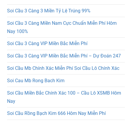
Soi Cầu 3 Càng 3 Miền Tỷ Lệ Trúng 99%
Soi Cầu 3 Càng Miền Nam Cực Chuẩn Miễn Phí Hôm
Nay 100%
Soi Cầu 3 Càng VIP Miền Bắc Miễn Phí
Soi Cầu 3 Càng VIP Miền Bắc Miễn Phí – Dự Đoán 247
Soi Cầu Mb Chính Xác Miễn Phí Soi Cầu Lô Chính Xác
Soi Cau Mb Rong Bach Kim
Soi Cầu Miền Bắc Chính Xác 100 – Cầu Lô XSMB Hôm
Nay
Soi Cầu Rồng Bạch Kim 666 Hôm Nay Miễn Phí