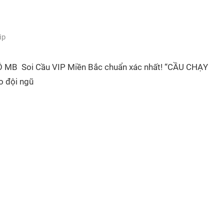
ip
Ô MB Soi Cầu VIP Miền Bắc chuẩn xác nhất! “CẦU CHẠY
o đội ngũ