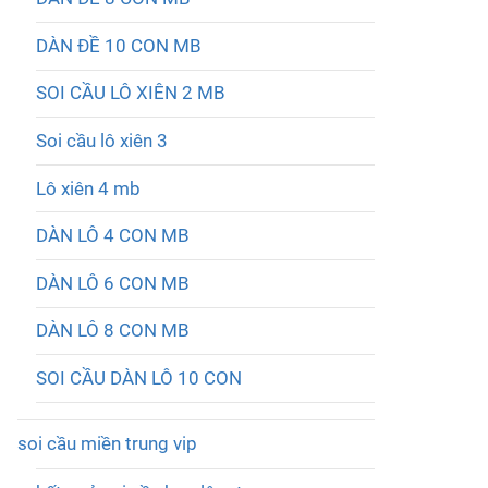
DÀN ĐỀ 10 CON MB
SOI CẦU LÔ XIÊN 2 MB
Soi cầu lô xiên 3
Lô xiên 4 mb
DÀN LÔ 4 CON MB
DÀN LÔ 6 CON MB
DÀN LÔ 8 CON MB
SOI CẦU DÀN LÔ 10 CON
soi cầu miền trung vip