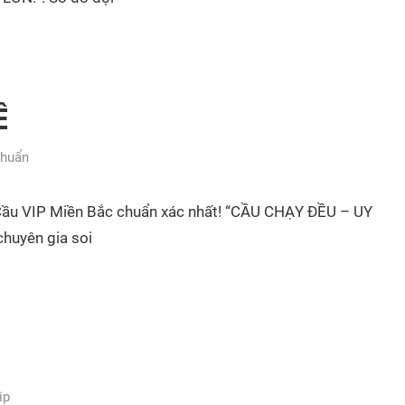
Ề
chuẩn
ầu VIP Miền Bắc chuẩn xác nhất! “CẦU CHẠY ĐỀU – UY
huyên gia soi
ip