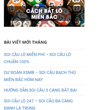
BÀI VIẾT MỚI THÁNG
SOI CẦU LÔ MIỄN PHÍ – SOI CẦU LÔ
CHUẨN 100%
DỰ ĐOÁN XSMB – SOI CẦU BẠCH THỦ
MIỀN BẮC HÔM NAY
HƯỚNG DẪN SOI CẦU 3 CÀNG BẤT BẠI
SOI CẦU LÔ 247 – SOI CẦU BA CÀNG
ĐÁNH LÀ TRÚNG