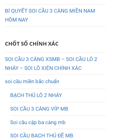
BÍ QUYẾT SOI CẦU 3 CÀNG MIỀN NAM
HÔM NAY
CHỐT SỐ CHÍNH XÁC
SOI CẦU 3 CÀNG XSMB – SOI CẦU LÔ 2
NHÁY – SOI LÔ XIÊN CHÍNH XÁC
soi cầu miền bắc chuẩn
BẠCH THỦ LÔ 2 NHÁY
SOI CẦU 3 CÀNG VÍP MB
Soi cầu cặp ba càng mb
SOI CẦU BẠCH THỦ ĐỀ MB