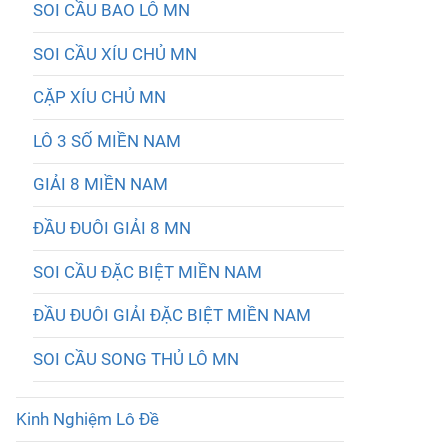
SOI CẦU BAO LÔ MN
SOI CẦU XÍU CHỦ MN
CẶP XÍU CHỦ MN
LÔ 3 SỐ MIỀN NAM
GIẢI 8 MIỀN NAM
ĐẦU ĐUÔI GIẢI 8 MN
SOI CẦU ĐẶC BIỆT MIỀN NAM
ĐẦU ĐUÔI GIẢI ĐẶC BIỆT MIỀN NAM
SOI CẦU SONG THỦ LÔ MN
Kinh Nghiệm Lô Đề