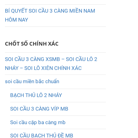
BÍ QUYẾT SOI CẦU 3 CÀNG MIỀN NAM
HÔM NAY
CHỐT SỐ CHÍNH XÁC
SOI CẦU 3 CÀNG XSMB – SOI CẦU LÔ 2
NHÁY – SOI LÔ XIÊN CHÍNH XÁC
soi cầu miền bắc chuẩn
BẠCH THỦ LÔ 2 NHÁY
SOI CẦU 3 CÀNG VÍP MB
Soi cầu cặp ba càng mb
SOI CẦU BẠCH THỦ ĐỀ MB