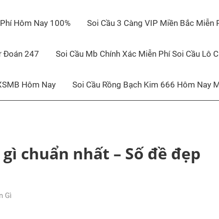
 Phí Hôm Nay 100%
Soi Cầu 3 Càng VIP Miền Bắc Miễn 
ự Đoán 247
Soi Cầu Mb Chính Xác Miễn Phí Soi Cầu Lô C
ô XSMB Hôm Nay
Soi Cầu Rồng Bạch Kim 666 Hôm Nay M
 gì chuẩn nhất – Số đề đẹp
n Gì