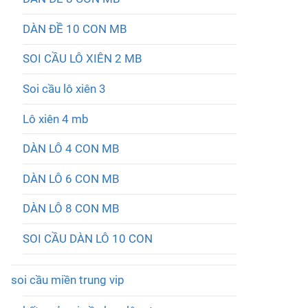
DÀN ĐỀ 10 CON MB
SOI CẦU LÔ XIÊN 2 MB
Soi cầu lô xiên 3
Lô xiên 4 mb
DÀN LÔ 4 CON MB
DÀN LÔ 6 CON MB
DÀN LÔ 8 CON MB
SOI CẦU DÀN LÔ 10 CON
soi cầu miền trung vip