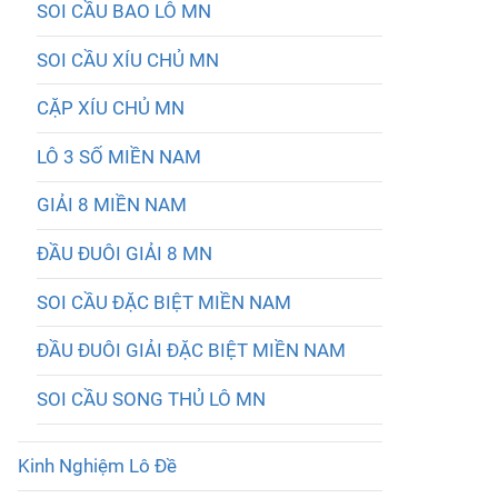
SOI CẦU BAO LÔ MN
SOI CẦU XÍU CHỦ MN
CẶP XÍU CHỦ MN
LÔ 3 SỐ MIỀN NAM
GIẢI 8 MIỀN NAM
ĐẦU ĐUÔI GIẢI 8 MN
SOI CẦU ĐẶC BIỆT MIỀN NAM
ĐẦU ĐUÔI GIẢI ĐẶC BIỆT MIỀN NAM
SOI CẦU SONG THỦ LÔ MN
Kinh Nghiệm Lô Đề