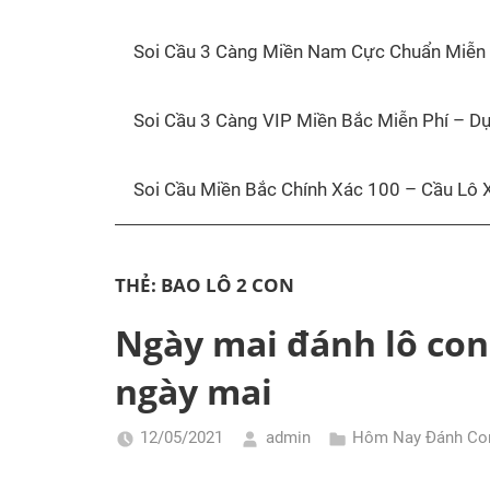
Soi Cầu 3 Càng Miền Nam Cực Chuẩn Miễn
Soi Cầu 3 Càng VIP Miền Bắc Miễn Phí – D
Soi Cầu Miền Bắc Chính Xác 100 – Cầu L
THẺ:
BAO LÔ 2 CON
Ngày mai đánh lô con
ngày mai
12/05/2021
admin
Hôm Nay Đánh Co