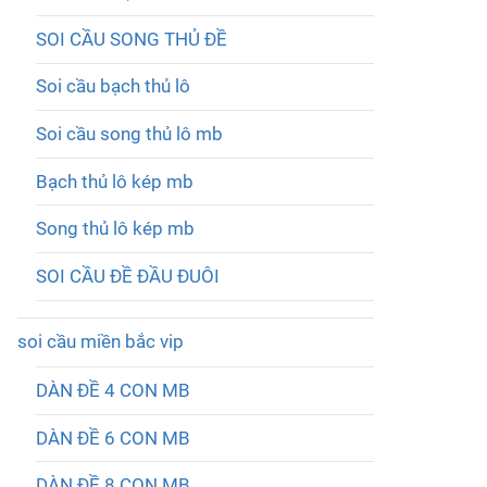
SOI CẦU SONG THỦ ĐỀ
Soi cầu bạch thủ lô
Soi cầu song thủ lô mb
Bạch thủ lô kép mb
Song thủ lô kép mb
SOI CẦU ĐỀ ĐẦU ĐUÔI
soi cầu miền bắc vip
DÀN ĐỀ 4 CON MB
DÀN ĐỀ 6 CON MB
DÀN ĐỀ 8 CON MB