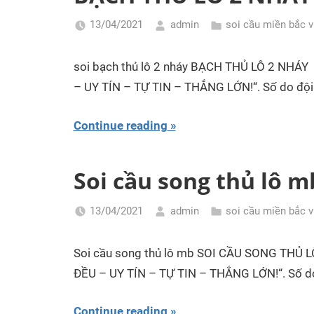
13/04/2021
admin
soi cầu miền bắc v
soi bạch thủ lô 2 nháy BẠCH THỦ LÔ 2 NHÁY 
– UY TÍN – TỰ TIN – THẮNG LỚN!“. Số do đội
Continue reading
Soi cầu song thủ lô m
13/04/2021
admin
soi cầu miền bắc v
Soi cầu song thủ lô mb SOI CẦU SONG THỦ L
ĐỀU – UY TÍN – TỰ TIN – THẮNG LỚN!“. Số d
Continue reading