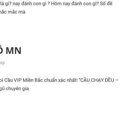
là gì? nay đánh con gì ? Hôm nay đánh con gì? Số đề
thắc mắc mà
Ô MN
vip
 Cầu VIP Miền Bắc chuẩn xác nhất! “CẦU CHẠY ĐỀU –
gũ chuyên gia