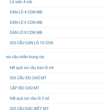
Lô xiên 4 mb
DÀN LÔ 4 CON MB
DÀN LÔ 6 CON MB
DÀN LÔ 8 CON MB
SOI CẦU DÀN LÔ 10 CON
soi cầu miền trung vip
kết quả soi cầu bao lô mt
SOI CẦU XÍU CHỦ MT
CẶP XÍU CHỦ MT
Kết quả soi cầu lô 3 số
SOI CẦU ĐẶC BIỆT MT