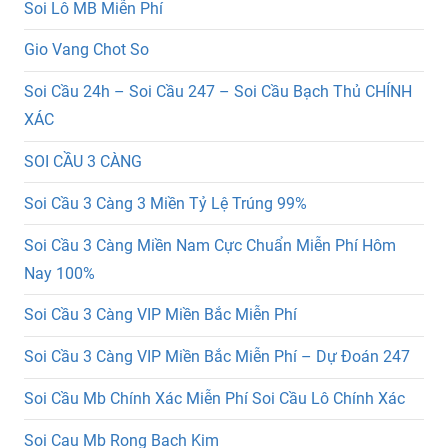
Soi Lô MB Miễn Phí
Gio Vang Chot So
Soi Cầu 24h – Soi Cầu 247 – Soi Cầu Bạch Thủ CHÍNH
XÁC
SOI CẦU 3 CÀNG
Soi Cầu 3 Càng 3 Miền Tỷ Lệ Trúng 99%
Soi Cầu 3 Càng Miền Nam Cực Chuẩn Miễn Phí Hôm
Nay 100%
Soi Cầu 3 Càng VIP Miền Bắc Miễn Phí
Soi Cầu 3 Càng VIP Miền Bắc Miễn Phí – Dự Đoán 247
Soi Cầu Mb Chính Xác Miễn Phí Soi Cầu Lô Chính Xác
Soi Cau Mb Rong Bach Kim