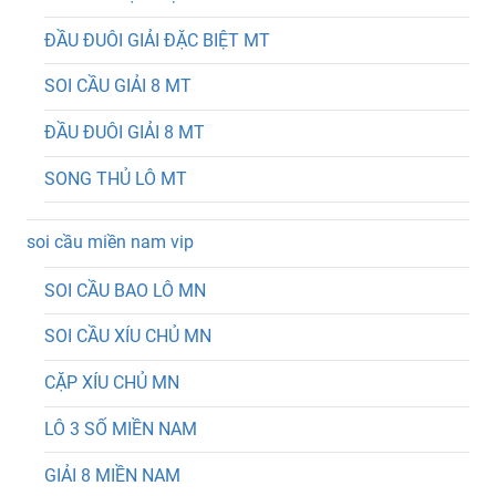
ĐẦU ĐUÔI GIẢI ĐẶC BIỆT MT
SOI CẦU GIẢI 8 MT
ĐẦU ĐUÔI GIẢI 8 MT
SONG THỦ LÔ MT
soi cầu miền nam vip
SOI CẦU BAO LÔ MN
SOI CẦU XÍU CHỦ MN
CẶP XÍU CHỦ MN
LÔ 3 SỐ MIỀN NAM
GIẢI 8 MIỀN NAM