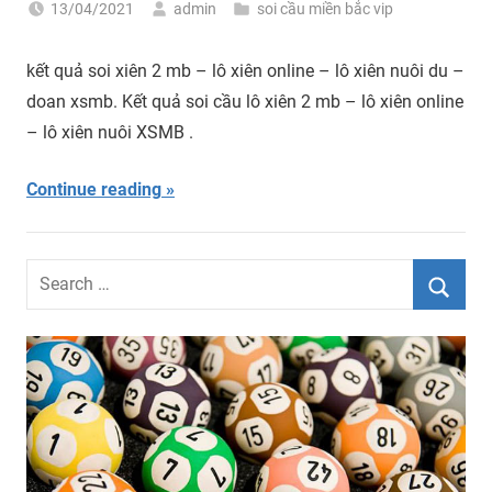
13/04/2021
admin
soi cầu miền bắc vip
kết quả soi xiên 2 mb – lô xiên online – lô xiên nuôi du –
doan xsmb. Kết quả soi cầu lô xiên 2 mb – lô xiên online
– lô xiên nuôi XSMB .
Continue reading
Search
for:
Searc