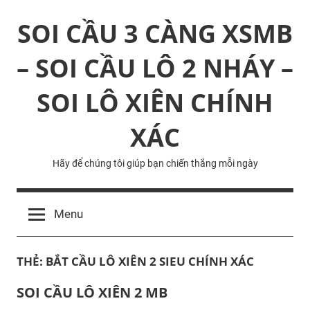
Skip
SOI CẦU 3 CÀNG XSMB
to
content
– SOI CẦU LÔ 2 NHÁY –
SOI LÔ XIÊN CHÍNH
XÁC
Hãy để chúng tôi giúp bạn chiến thắng mỗi ngày
Menu
THẺ:
BẮT CẦU LÔ XIÊN 2 SIEU CHÍNH XÁC
SOI CẦU LÔ XIÊN 2 MB