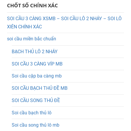
CHỐT SỐ CHÍNH XÁC
SOI CẦU 3 CÀNG XSMB – SOI CẦU LÔ 2 NHÁY – SOI LÔ
XIÊN CHÍNH XÁC
soi cầu miền bắc chuẩn
BẠCH THỦ LÔ 2 NHÁY
SOI CẦU 3 CÀNG VÍP MB
Soi cầu cặp ba càng mb
SOI CẦU BẠCH THỦ ĐỀ MB
SOI CẦU SONG THỦ ĐỀ
Soi cầu bạch thủ lô
Soi cầu song thủ lô mb