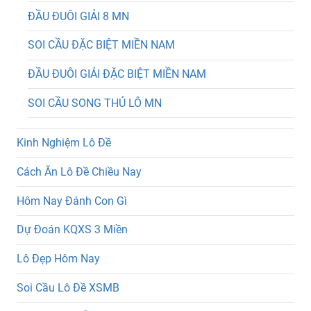
ĐẦU ĐUÔI GIẢI 8 MN
SOI CẦU ĐẶC BIỆT MIỀN NAM
ĐẦU ĐUÔI GIẢI ĐẶC BIỆT MIỀN NAM
SOI CẦU SONG THỦ LÔ MN
Kinh Nghiệm Lô Đề
Cách Ăn Lô Đề Chiều Nay
Hôm Nay Đánh Con Gì
Dự Đoán KQXS 3 Miền
Lô Đẹp Hôm Nay
Soi Cầu Lô Đề XSMB