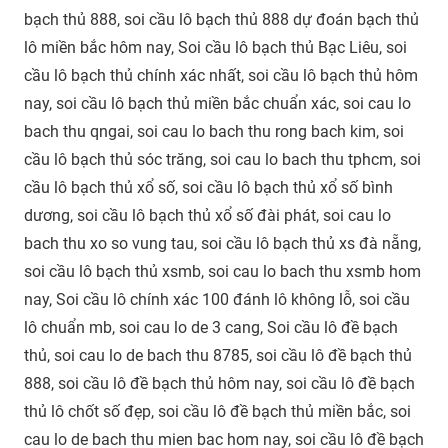
bạch thủ 888, soi cầu lô bạch thủ 888 dự đoán bạch thủ
lô miền bắc hôm nay, Soi cầu lô bạch thủ Bạc Liêu, soi
cầu lô bạch thủ chính xác nhất, soi cầu lô bạch thủ hôm
nay, soi cầu lô bạch thủ miền bắc chuẩn xác, soi cau lo
bach thu qngai, soi cau lo bach thu rong bach kim, soi
cầu lô bạch thủ sóc trăng, soi cau lo bach thu tphcm, soi
cầu lô bạch thủ xổ số, soi cầu lô bạch thủ xổ số bình
dương, soi cầu lô bạch thủ xổ số đài phát, soi cau lo
bach thu xo so vung tau, soi cầu lô bạch thủ xs đà nẵng,
soi cầu lô bạch thủ xsmb, soi cau lo bach thu xsmb hom
nay, Soi cầu lô chính xác 100 đánh lô không lỗ, soi cầu
lô chuẩn mb, soi cau lo de 3 cang, Soi cầu lô đề bạch
thủ, soi cau lo de bach thu 8785, soi cầu lô đề bạch thủ
888, soi cầu lô đề bạch thủ hôm nay, soi cầu lô đề bạch
thủ lô chốt số đẹp, soi cầu lô đề bạch thủ miền bắc, soi
cau lo de bach thu mien bac hom nay, soi cầu lô đề bạch