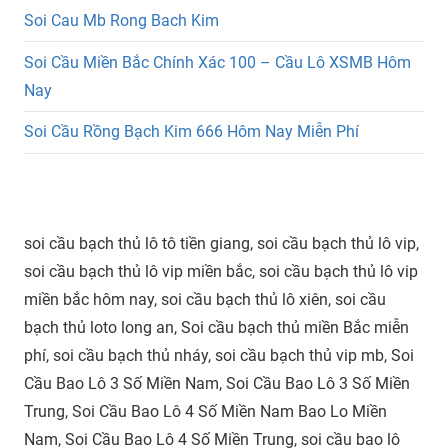
Soi Cau Mb Rong Bach Kim
Soi Cầu Miền Bắc Chính Xác 100 – Cầu Lô XSMB Hôm
Nay
Soi Cầu Rồng Bạch Kim 666 Hôm Nay Miễn Phí
soi cầu bạch thủ lô tô tiền giang, soi cầu bạch thủ lô vip,
soi cầu bạch thủ lô vip miền bắc, soi cầu bạch thủ lô vip
miền bắc hôm nay, soi cầu bạch thủ lô xiên, soi cầu
bạch thủ loto long an, Soi cầu bạch thủ miền Bắc miễn
phí, soi cầu bạch thủ nháy, soi cầu bạch thủ vip mb, Soi
Cầu Bao Lô 3 Số Miền Nam, Soi Cầu Bao Lô 3 Số Miền
Trung, Soi Cầu Bao Lô 4 Số Miền Nam Bao Lo Miền
Nam, Soi Cầu Bao Lô 4 Số Miền Trung, soi cầu bao lô