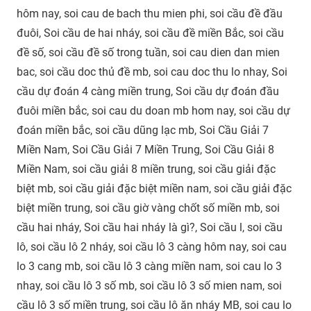
hôm nay, soi cau de bach thu mien phi, soi cầu đề đầu
đuôi, Soi cầu de hai nháy, soi cầu đề miền Bắc, soi cầu
đề số, soi cầu đề số trong tuần, soi cau dien dan mien
bac, soi cầu doc thủ đề mb, soi cau doc thu lo nhay, Soi
cầu dự đoán 4 càng miền trung, Soi cầu dự đoán đầu
đuôi miền bắc, soi cau du doan mb hom nay, soi cầu dự
đoán miền bắc, soi cầu dũng lạc mb, Soi Cầu Giải 7
Miền Nam, Soi Cầu Giải 7 Miền Trung, Soi Cầu Giải 8
Miền Nam, soi cầu giải 8 miền trung, soi cầu giải đặc
biệt mb, soi cầu giải đặc biệt miền nam, soi cầu giải đặc
biệt miền trung, soi cầu giờ vàng chốt số miền mb, soi
cầu hai nháy, Soi cầu hai nháy là gì?, Soi cầu l, soi cầu
lô, soi cầu lô 2 nháy, soi cầu lô 3 càng hôm nay, soi cau
lo 3 cang mb, soi cầu lô 3 càng miền nam, soi cau lo 3
nhay, soi cầu lô 3 số mb, soi cầu lô 3 số mien nam, soi
cầu lô 3 số miền trung, soi cầu lô ăn nháy MB, soi cau lo