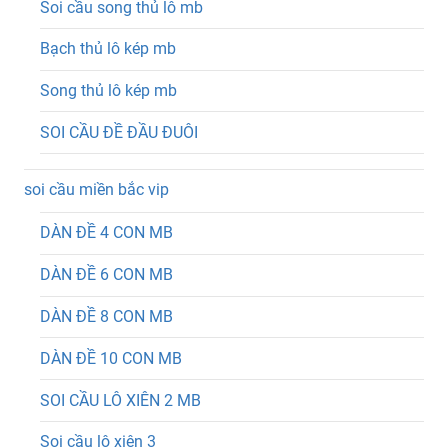
Soi cầu song thủ lô mb
Bạch thủ lô kép mb
Song thủ lô kép mb
SOI CẦU ĐỀ ĐẦU ĐUÔI
soi cầu miền bắc vip
DÀN ĐỀ 4 CON MB
DÀN ĐỀ 6 CON MB
DÀN ĐỀ 8 CON MB
DÀN ĐỀ 10 CON MB
SOI CẦU LÔ XIÊN 2 MB
Soi cầu lô xiên 3