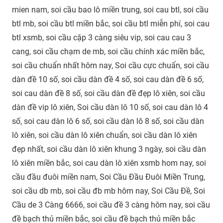
mien nam, soi cầu bao lô miền trung, soi cau btl, soi cầu
btl mb, soi cầu btl miền bắc, soi cầu btl miễn phí, soi cau
btl xsmb, soi cầu cặp 3 càng siêu vip, soi cau cau 3
cang, soi cầu chạm de mb, soi cầu chính xác miền bắc,
soi cầu chuẩn nhất hôm nay, Soi cầu cực chuẩn, soi cầu
dàn đề 10 số, soi cầu dàn đề 4 số, soi cau dàn đề 6 số,
soi cau dàn đề 8 số, soi cầu dàn đề đẹp lô xiên, soi cầu
dàn đề vip lô xiên, Soi cầu dàn lô 10 số, soi cau dàn lô 4
số, soi cau dàn lô 6 số, soi cầu dàn lô 8 số, soi cầu dàn
lô xiên, soi cầu dàn lô xiên chuẩn, soi cầu dàn lô xiên
đẹp nhất, soi cầu dàn lô xiên khung 3 ngày, soi cầu dàn
lô xiên miền bắc, soi cau dàn lô xiên xsmb hom nay, soi
cầu đầu đuôi miền nam, Soi Cầu Đầu Đuôi Miền Trung,
soi cầu db mb, soi cầu đb mb hôm nay, Soi Cầu Đề, Soi
Cầu de 3 Càng 6666, soi cầu đề 3 càng hôm nay, soi cầu
đề bạch thủ miền bắc, soi cầu đề bạch thủ miền bắc