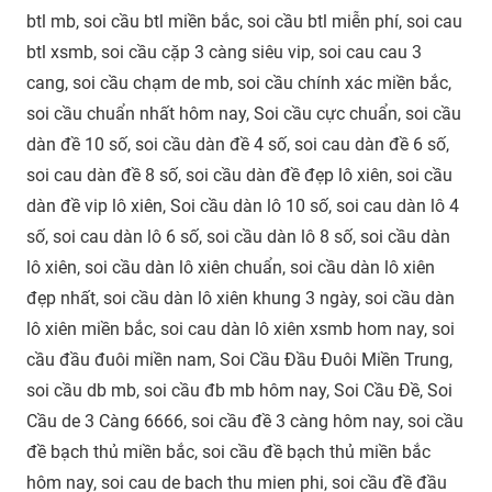
btl mb, soi cầu btl miền bắc, soi cầu btl miễn phí, soi cau
btl xsmb, soi cầu cặp 3 càng siêu vip, soi cau cau 3
cang, soi cầu chạm de mb, soi cầu chính xác miền bắc,
soi cầu chuẩn nhất hôm nay, Soi cầu cực chuẩn, soi cầu
dàn đề 10 số, soi cầu dàn đề 4 số, soi cau dàn đề 6 số,
soi cau dàn đề 8 số, soi cầu dàn đề đẹp lô xiên, soi cầu
dàn đề vip lô xiên, Soi cầu dàn lô 10 số, soi cau dàn lô 4
số, soi cau dàn lô 6 số, soi cầu dàn lô 8 số, soi cầu dàn
lô xiên, soi cầu dàn lô xiên chuẩn, soi cầu dàn lô xiên
đẹp nhất, soi cầu dàn lô xiên khung 3 ngày, soi cầu dàn
lô xiên miền bắc, soi cau dàn lô xiên xsmb hom nay, soi
cầu đầu đuôi miền nam, Soi Cầu Đầu Đuôi Miền Trung,
soi cầu db mb, soi cầu đb mb hôm nay, Soi Cầu Đề, Soi
Cầu de 3 Càng 6666, soi cầu đề 3 càng hôm nay, soi cầu
đề bạch thủ miền bắc, soi cầu đề bạch thủ miền bắc
hôm nay, soi cau de bach thu mien phi, soi cầu đề đầu