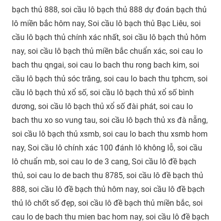
bạch thủ 888, soi cầu lô bạch thủ 888 dự đoán bạch thủ
lô miền bắc hôm nay, Soi cầu lô bạch thủ Bạc Liêu, soi
cầu lô bạch thủ chính xác nhất, soi cầu lô bạch thủ hôm
nay, soi cầu lô bạch thủ miền bắc chuẩn xác, soi cau lo
bach thu qngai, soi cau lo bach thu rong bach kim, soi
cầu lô bạch thủ sóc trăng, soi cau lo bach thu tphcm, soi
cầu lô bạch thủ xổ số, soi cầu lô bạch thủ xổ số bình
dương, soi cầu lô bạch thủ xổ số đài phát, soi cau lo
bach thu xo so vung tau, soi cầu lô bạch thủ xs đà nẵng,
soi cầu lô bạch thủ xsmb, soi cau lo bach thu xsmb hom
nay, Soi cầu lô chính xác 100 đánh lô không lỗ, soi cầu
lô chuẩn mb, soi cau lo de 3 cang, Soi cầu lô đề bạch
thủ, soi cau lo de bach thu 8785, soi cầu lô đề bạch thủ
888, soi cầu lô đề bạch thủ hôm nay, soi cầu lô đề bạch
thủ lô chốt số đẹp, soi cầu lô đề bạch thủ miền bắc, soi
cau lo de bach thu mien bac hom nay, soi cầu lô đề bạch