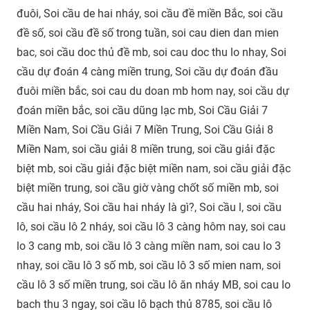
đuôi, Soi cầu de hai nháy, soi cầu đề miền Bắc, soi cầu
đề số, soi cầu đề số trong tuần, soi cau dien dan mien
bac, soi cầu doc thủ đề mb, soi cau doc thu lo nhay, Soi
cầu dự đoán 4 càng miền trung, Soi cầu dự đoán đầu
đuôi miền bắc, soi cau du doan mb hom nay, soi cầu dự
đoán miền bắc, soi cầu dũng lạc mb, Soi Cầu Giải 7
Miền Nam, Soi Cầu Giải 7 Miền Trung, Soi Cầu Giải 8
Miền Nam, soi cầu giải 8 miền trung, soi cầu giải đặc
biệt mb, soi cầu giải đặc biệt miền nam, soi cầu giải đặc
biệt miền trung, soi cầu giờ vàng chốt số miền mb, soi
cầu hai nháy, Soi cầu hai nháy là gì?, Soi cầu l, soi cầu
lô, soi cầu lô 2 nháy, soi cầu lô 3 càng hôm nay, soi cau
lo 3 cang mb, soi cầu lô 3 càng miền nam, soi cau lo 3
nhay, soi cầu lô 3 số mb, soi cầu lô 3 số mien nam, soi
cầu lô 3 số miền trung, soi cầu lô ăn nháy MB, soi cau lo
bach thu 3 ngay, soi cầu lô bạch thủ 8785, soi cầu lô