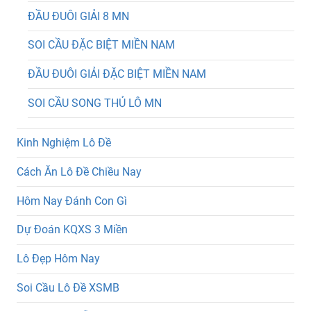
ĐẦU ĐUÔI GIẢI 8 MN
SOI CẦU ĐẶC BIỆT MIỀN NAM
ĐẦU ĐUÔI GIẢI ĐẶC BIỆT MIỀN NAM
SOI CẦU SONG THỦ LÔ MN
Kinh Nghiệm Lô Đề
Cách Ăn Lô Đề Chiều Nay
Hôm Nay Đánh Con Gì
Dự Đoán KQXS 3 Miền
Lô Đẹp Hôm Nay
Soi Cầu Lô Đề XSMB