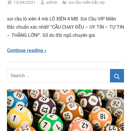
13/04/2021
admin
soi cầu miền bắc vip
soi cầu lô xiên 4 mb LÔ XIÊN 4 MB Soi Cầu VIP Miền
Bắc chuẩn xác nhất! “CẦU CHẠY ĐỀU – UY TÍN – TỰ TIN
– THẮNG LỚN!“. Số do đội ngũ chuyên gia
Continue reading
Search
for:
Searc