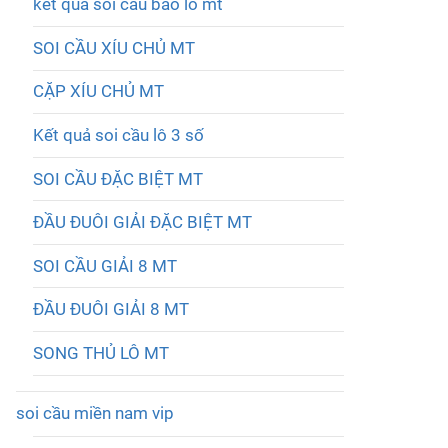
kết quả soi cầu bao lô mt
SOI CẦU XÍU CHỦ MT
CẶP XÍU CHỦ MT
Kết quả soi cầu lô 3 số
SOI CẦU ĐẶC BIỆT MT
ĐẦU ĐUÔI GIẢI ĐẶC BIỆT MT
SOI CẦU GIẢI 8 MT
ĐẦU ĐUÔI GIẢI 8 MT
SONG THỦ LÔ MT
soi cầu miền nam vip