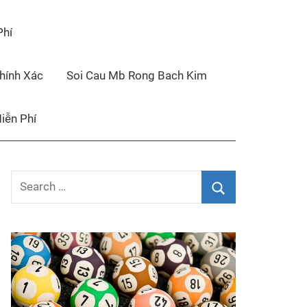
Phí
hính Xác
Soi Cau Mb Rong Bach Kim
iễn Phí
Search
for:
Search