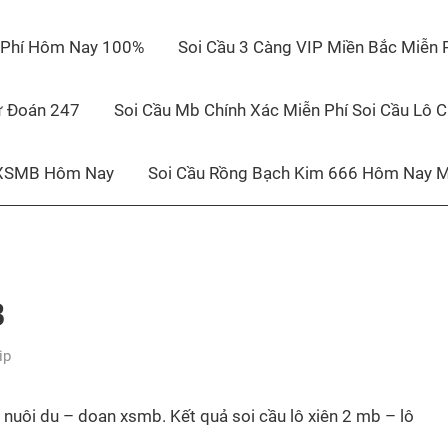
 Phí Hôm Nay 100%
Soi Cầu 3 Càng VIP Miền Bắc Miễn 
ự Đoán 247
Soi Cầu Mb Chính Xác Miễn Phí Soi Cầu Lô C
ô XSMB Hôm Nay
Soi Cầu Rồng Bạch Kim 666 Hôm Nay M
B
ip
ên nuôi du – doan xsmb. Kết quả soi cầu lô xiên 2 mb – lô