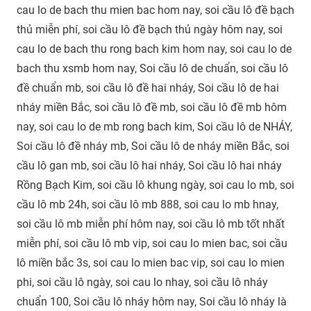
cau lo de bach thu mien bac hom nay, soi cầu lô đề bạch
thủ miễn phí, soi cầu lô đề bạch thủ ngày hôm nay, soi
cau lo de bach thu rong bach kim hom nay, soi cau lo de
bach thu xsmb hom nay, Soi cầu lô de chuẩn, soi cầu lô
đề chuẩn mb, soi cầu lô đề hai nháy, Soi cầu lô de hai
nháy miền Bắc, soi cầu lô đề mb, soi cầu lô đề mb hôm
nay, soi cau lo de mb rong bach kim, Soi cầu lô de NHÁY,
Soi cầu lô đề nháy mb, Soi cầu lô de nháy miền Bắc, soi
cầu lô gan mb, soi cầu lô hai nháy, Soi cầu lô hai nháy
Rồng Bạch Kim, soi cầu lô khung ngày, soi cau lo mb, soi
cầu lô mb 24h, soi cầu lô mb 888, soi cau lo mb hnay,
soi cầu lô mb miễn phí hôm nay, soi cầu lô mb tốt nhất
miễn phí, soi cầu lô mb vip, soi cau lo mien bac, soi cầu
lô miền bắc 3s, soi cau lo mien bac vip, soi cau lo mien
phi, soi cầu lô ngày, soi cau lo nhay, soi cầu lô nháy
chuẩn 100, Soi cầu lô nháy hôm nay, Soi cầu lô nháy là