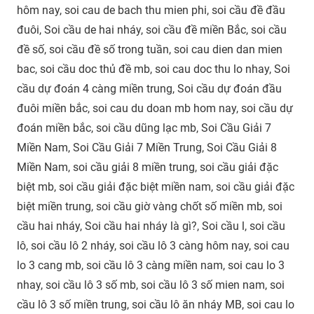
hôm nay, soi cau de bach thu mien phi, soi cầu đề đầu
đuôi, Soi cầu de hai nháy, soi cầu đề miền Bắc, soi cầu
đề số, soi cầu đề số trong tuần, soi cau dien dan mien
bac, soi cầu doc thủ đề mb, soi cau doc thu lo nhay, Soi
cầu dự đoán 4 càng miền trung, Soi cầu dự đoán đầu
đuôi miền bắc, soi cau du doan mb hom nay, soi cầu dự
đoán miền bắc, soi cầu dũng lạc mb, Soi Cầu Giải 7
Miền Nam, Soi Cầu Giải 7 Miền Trung, Soi Cầu Giải 8
Miền Nam, soi cầu giải 8 miền trung, soi cầu giải đặc
biệt mb, soi cầu giải đặc biệt miền nam, soi cầu giải đặc
biệt miền trung, soi cầu giờ vàng chốt số miền mb, soi
cầu hai nháy, Soi cầu hai nháy là gì?, Soi cầu l, soi cầu
lô, soi cầu lô 2 nháy, soi cầu lô 3 càng hôm nay, soi cau
lo 3 cang mb, soi cầu lô 3 càng miền nam, soi cau lo 3
nhay, soi cầu lô 3 số mb, soi cầu lô 3 số mien nam, soi
cầu lô 3 số miền trung, soi cầu lô ăn nháy MB, soi cau lo