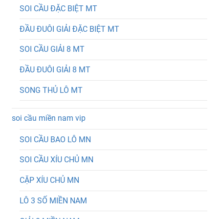
SOI CẦU ĐẶC BIỆT MT
ĐẦU ĐUÔI GIẢI ĐẶC BIỆT MT
SOI CẦU GIẢI 8 MT
ĐẦU ĐUÔI GIẢI 8 MT
SONG THỦ LÔ MT
soi cầu miền nam vip
SOI CẦU BAO LÔ MN
SOI CẦU XÍU CHỦ MN
CẶP XÍU CHỦ MN
LÔ 3 SỐ MIỀN NAM