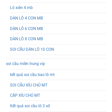
Lô xiên 4 mb
DÀN LÔ 4 CON MB
DÀN LÔ 6 CON MB
DÀN LÔ 8 CON MB
SOI CẦU DÀN LÔ 10 CON
soi cầu miền trung vip
kết quả soi cầu bao lô mt
SOI CẦU XÍU CHỦ MT
CẶP XÍU CHỦ MT
Kết quả soi cầu lô 3 số