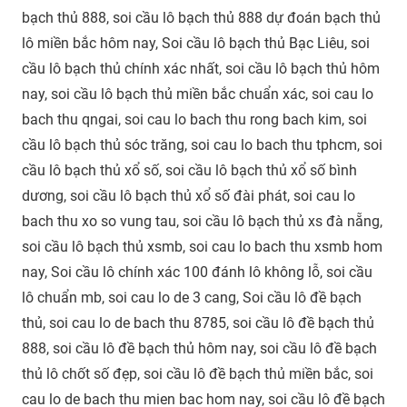
bạch thủ 888, soi cầu lô bạch thủ 888 dự đoán bạch thủ
lô miền bắc hôm nay, Soi cầu lô bạch thủ Bạc Liêu, soi
cầu lô bạch thủ chính xác nhất, soi cầu lô bạch thủ hôm
nay, soi cầu lô bạch thủ miền bắc chuẩn xác, soi cau lo
bach thu qngai, soi cau lo bach thu rong bach kim, soi
cầu lô bạch thủ sóc trăng, soi cau lo bach thu tphcm, soi
cầu lô bạch thủ xổ số, soi cầu lô bạch thủ xổ số bình
dương, soi cầu lô bạch thủ xổ số đài phát, soi cau lo
bach thu xo so vung tau, soi cầu lô bạch thủ xs đà nẵng,
soi cầu lô bạch thủ xsmb, soi cau lo bach thu xsmb hom
nay, Soi cầu lô chính xác 100 đánh lô không lỗ, soi cầu
lô chuẩn mb, soi cau lo de 3 cang, Soi cầu lô đề bạch
thủ, soi cau lo de bach thu 8785, soi cầu lô đề bạch thủ
888, soi cầu lô đề bạch thủ hôm nay, soi cầu lô đề bạch
thủ lô chốt số đẹp, soi cầu lô đề bạch thủ miền bắc, soi
cau lo de bach thu mien bac hom nay, soi cầu lô đề bạch