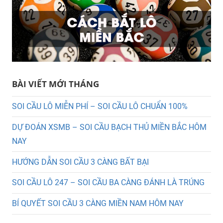
BÀI VIẾT MỚI THÁNG
SOI CẦU LÔ MIỄN PHÍ – SOI CẦU LÔ CHUẨN 100%
DỰ ĐOÁN XSMB – SOI CẦU BẠCH THỦ MIỀN BẮC HÔM
NAY
HƯỚNG DẪN SOI CẦU 3 CÀNG BẤT BẠI
SOI CẦU LÔ 247 – SOI CẦU BA CÀNG ĐÁNH LÀ TRÚNG
BÍ QUYẾT SOI CẦU 3 CÀNG MIỀN NAM HÔM NAY