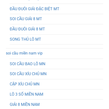
ĐẦU ĐUÔI GIẢI ĐẶC BIỆT MT
SOI CẦU GIẢI 8 MT
ĐẦU ĐUÔI GIẢI 8 MT
SONG THỦ LÔ MT
soi cầu miền nam vip
SOI CẦU BAO LÔ MN
SOI CẦU XÍU CHỦ MN
CẶP XÍU CHỦ MN
LÔ 3 SỐ MIỀN NAM
GIẢI 8 MIỀN NAM