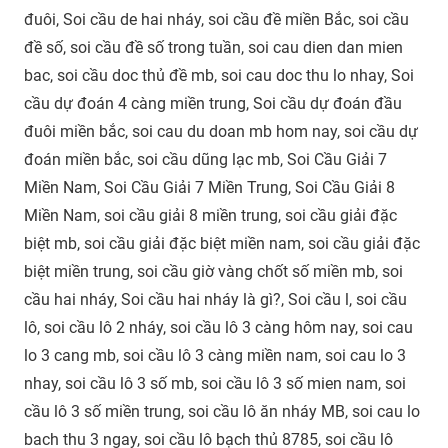
đuôi, Soi cầu de hai nháy, soi cầu đề miền Bắc, soi cầu
đề số, soi cầu đề số trong tuần, soi cau dien dan mien
bac, soi cầu doc thủ đề mb, soi cau doc thu lo nhay, Soi
cầu dự đoán 4 càng miền trung, Soi cầu dự đoán đầu
đuôi miền bắc, soi cau du doan mb hom nay, soi cầu dự
đoán miền bắc, soi cầu dũng lạc mb, Soi Cầu Giải 7
Miền Nam, Soi Cầu Giải 7 Miền Trung, Soi Cầu Giải 8
Miền Nam, soi cầu giải 8 miền trung, soi cầu giải đặc
biệt mb, soi cầu giải đặc biệt miền nam, soi cầu giải đặc
biệt miền trung, soi cầu giờ vàng chốt số miền mb, soi
cầu hai nháy, Soi cầu hai nháy là gì?, Soi cầu l, soi cầu
lô, soi cầu lô 2 nháy, soi cầu lô 3 càng hôm nay, soi cau
lo 3 cang mb, soi cầu lô 3 càng miền nam, soi cau lo 3
nhay, soi cầu lô 3 số mb, soi cầu lô 3 số mien nam, soi
cầu lô 3 số miền trung, soi cầu lô ăn nháy MB, soi cau lo
bach thu 3 ngay, soi cầu lô bạch thủ 8785, soi cầu lô