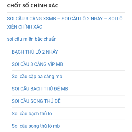
CHỐT SỐ CHÍNH XÁC
SOI CẦU 3 CÀNG XSMB – SOI CẦU LÔ 2 NHÁY – SOI LÔ
XIÊN CHÍNH XÁC
soi cầu miền bắc chuẩn
BẠCH THỦ LÔ 2 NHÁY
SOI CẦU 3 CÀNG VÍP MB
Soi cầu cặp ba càng mb
SOI CẦU BẠCH THỦ ĐỀ MB
SOI CẦU SONG THỦ ĐỀ
Soi cầu bạch thủ lô
Soi cầu song thủ lô mb