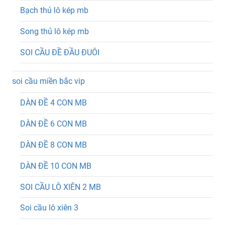
Bạch thủ lô kép mb
Song thủ lô kép mb
SOI CẦU ĐỀ ĐẦU ĐUÔI
soi cầu miền bắc vip
DÀN ĐỀ 4 CON MB
DÀN ĐỀ 6 CON MB
DÀN ĐỀ 8 CON MB
DÀN ĐỀ 10 CON MB
SOI CẦU LÔ XIÊN 2 MB
Soi cầu lô xiên 3