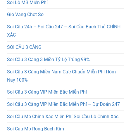
Soi Lô MB Miễn Phí
Gio Vang Chot So
Soi Cầu 24h – Soi Cầu 247 – Soi Cầu Bạch Thủ CHÍNH
XÁC
SOI CẦU 3 CÀNG
Soi Cầu 3 Càng 3 Miền Tỷ Lệ Trúng 99%
Soi Cầu 3 Càng Miền Nam Cực Chuẩn Miễn Phí Hôm
Nay 100%
Soi Cầu 3 Càng VIP Miền Bắc Miễn Phí
Soi Cầu 3 Càng VIP Miền Bắc Miễn Phí – Dự Đoán 247
Soi Cầu Mb Chính Xác Miễn Phí Soi Cầu Lô Chính Xác
Soi Cau Mb Rong Bach Kim