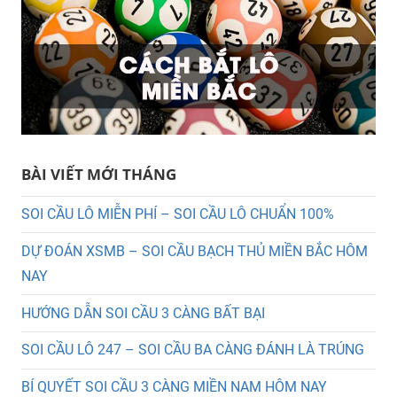
BÀI VIẾT MỚI THÁNG
SOI CẦU LÔ MIỄN PHÍ – SOI CẦU LÔ CHUẨN 100%
DỰ ĐOÁN XSMB – SOI CẦU BẠCH THỦ MIỀN BẮC HÔM
NAY
HƯỚNG DẪN SOI CẦU 3 CÀNG BẤT BẠI
SOI CẦU LÔ 247 – SOI CẦU BA CÀNG ĐÁNH LÀ TRÚNG
BÍ QUYẾT SOI CẦU 3 CÀNG MIỀN NAM HÔM NAY