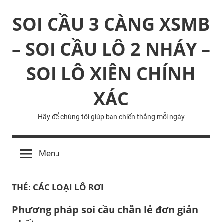
Skip
SOI CẦU 3 CÀNG XSMB
to
content
– SOI CẦU LÔ 2 NHÁY –
SOI LÔ XIÊN CHÍNH
XÁC
Hãy để chúng tôi giúp bạn chiến thắng mỗi ngày
Menu
THẺ:
CÁC LOẠI LÔ RƠI
Phương pháp soi cầu chẵn lẻ đơn giản