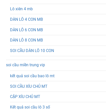
Lô xiên 4 mb
DÀN LÔ 4 CON MB
DÀN LÔ 6 CON MB
DÀN LÔ 8 CON MB
SOI CẦU DÀN LÔ 10 CON
soi cầu miền trung vip
kết quả soi cầu bao lô mt
SOI CẦU XÍU CHỦ MT
CẶP XÍU CHỦ MT
Kết quả soi cầu lô 3 số