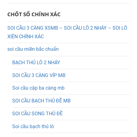
CHỐT SỐ CHÍNH XÁC
SOI CẦU 3 CÀNG XSMB – SOI CẦU LÔ 2 NHÁY – SOI LÔ
XIÊN CHÍNH XÁC
soi cầu miền bắc chuẩn
BẠCH THỦ LÔ 2 NHÁY
SOI CẦU 3 CÀNG VÍP MB
Soi cầu cặp ba càng mb
SOI CẦU BẠCH THỦ ĐỀ MB
SOI CẦU SONG THỦ ĐỀ
Soi cầu bạch thủ lô