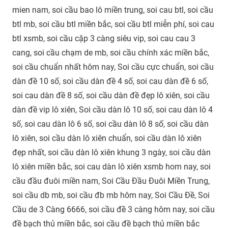
mien nam, soi cầu bao lô miền trung, soi cau btl, soi cầu
btl mb, soi cầu btl miền bắc, soi cầu btl miễn phí, soi cau
btl xsmb, soi cầu cặp 3 càng siêu vip, soi cau cau 3
cang, soi cầu chạm de mb, soi cầu chính xác miền bắc,
soi cầu chuẩn nhất hôm nay, Soi cầu cực chuẩn, soi cầu
dàn đề 10 số, soi cầu dàn đề 4 số, soi cau dàn đề 6 số,
soi cau dàn đề 8 số, soi cầu dàn đề đẹp lô xiên, soi cầu
dàn đề vip lô xiên, Soi cầu dàn lô 10 số, soi cau dàn lô 4
số, soi cau dàn lô 6 số, soi cầu dàn lô 8 số, soi cầu dàn
lô xiên, soi cầu dàn lô xiên chuẩn, soi cầu dàn lô xiên
đẹp nhất, soi cầu dàn lô xiên khung 3 ngày, soi cầu dàn
lô xiên miền bắc, soi cau dàn lô xiên xsmb hom nay, soi
cầu đầu đuôi miền nam, Soi Cầu Đầu Đuôi Miền Trung,
soi cầu db mb, soi cầu đb mb hôm nay, Soi Cầu Đề, Soi
Cầu de 3 Càng 6666, soi cầu đề 3 càng hôm nay, soi cầu
đề bạch thủ miền bắc, soi cầu đề bạch thủ miền bắc