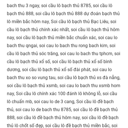
bach thu 3 ngay, soi cầu lô bạch thủ 8785, soi cầu lô
bạch thủ 888, soi cầu lô bạch thủ 888 dự đoán bạch thủ
lô miền bắc hôm nay, Soi cầu lô bạch thủ Bạc Liêu, soi
cầu lô bạch thủ chính xác nhất, soi cầu lô bạch thủ hôm
nay, soi cầu lô bạch thủ miền bắc chuẩn xác, soi cau lo
bach thu qngai, soi cau lo bach thu rong bach kim, soi
cầu lô bạch thủ sóc trăng, soi cau lo bach thu tphcm, soi
cầu lô bạch thủ xổ số, soi cầu lô bạch thủ xổ số bình
dương, soi cầu lô bạch thủ xổ số đài phát, soi cau lo
bach thu xo so vung tau, soi cầu lô bạch thủ xs đà nẵng,
soi cầu lô bạch thủ xsmb, soi cau lo bach thu xsmb hom
nay, Soi cầu lô chính xác 100 đánh lô không lỗ, soi cầu
lô chuẩn mb, soi cau lo de 3 cang, Soi cầu lô đề bạch
thủ, soi cau lo de bach thu 8785, soi cầu lô đề bạch thủ
888, soi cầu lô đề bạch thủ hôm nay, soi cầu lô đề bạch
thủ lô chốt số đẹp, soi cầu lô đề bạch thủ miền bắc, soi