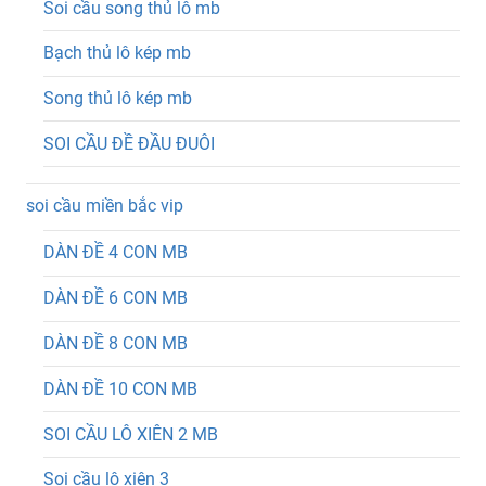
Soi cầu song thủ lô mb
Bạch thủ lô kép mb
Song thủ lô kép mb
SOI CẦU ĐỀ ĐẦU ĐUÔI
soi cầu miền bắc vip
DÀN ĐỀ 4 CON MB
DÀN ĐỀ 6 CON MB
DÀN ĐỀ 8 CON MB
DÀN ĐỀ 10 CON MB
SOI CẦU LÔ XIÊN 2 MB
Soi cầu lô xiên 3