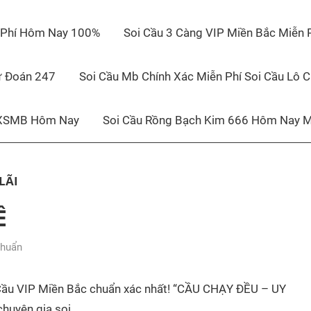
 Phí Hôm Nay 100%
Soi Cầu 3 Càng VIP Miền Bắc Miễn 
ự Đoán 247
Soi Cầu Mb Chính Xác Miễn Phí Soi Cầu Lô C
ô XSMB Hôm Nay
Soi Cầu Rồng Bạch Kim 666 Hôm Nay M
LÃI
Ề
chuẩn
ầu VIP Miền Bắc chuẩn xác nhất! “CẦU CHẠY ĐỀU – UY
huyên gia soi