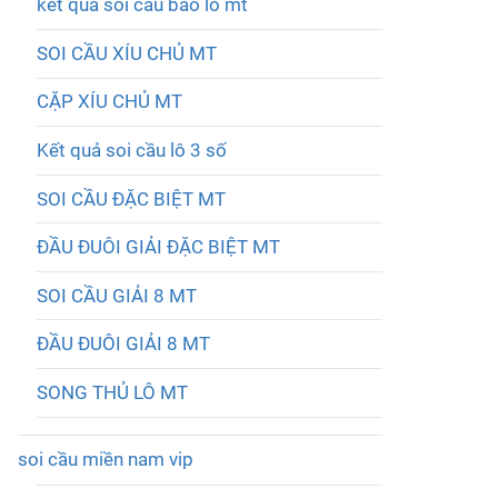
kết quả soi cầu bao lô mt
SOI CẦU XÍU CHỦ MT
CẶP XÍU CHỦ MT
Kết quả soi cầu lô 3 số
SOI CẦU ĐẶC BIỆT MT
ĐẦU ĐUÔI GIẢI ĐẶC BIỆT MT
SOI CẦU GIẢI 8 MT
ĐẦU ĐUÔI GIẢI 8 MT
SONG THỦ LÔ MT
soi cầu miền nam vip