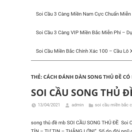
Soi Cầu 3 Càng Miền Nam Cực Chuẩn Miễn
Soi Cầu 3 Càng VIP Miền Bắc Miễn Phí – D
Soi Cầu Miền Bắc Chính Xác 100 – Cầu L
THẺ:
CÁCH ĐÁNH DÀN SONG THỦ ĐỀ CÓ 
SOI CẦU SONG THỦ Đ
13/04/2021
admin
soi cầu miền bắc 
song thủ đề mb SOI CẦU SONG THỦ ĐỀ Soi C
TÍN – TỰ TIN – THẮNG LỚN!“. Số do đội ngũ c