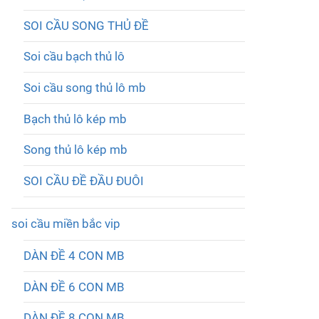
SOI CẦU SONG THỦ ĐỀ
Soi cầu bạch thủ lô
Soi cầu song thủ lô mb
Bạch thủ lô kép mb
Song thủ lô kép mb
SOI CẦU ĐỀ ĐẦU ĐUÔI
soi cầu miền bắc vip
DÀN ĐỀ 4 CON MB
DÀN ĐỀ 6 CON MB
DÀN ĐỀ 8 CON MB