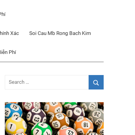
Phí
hính Xác
Soi Cau Mb Rong Bach Kim
iễn Phí
Search
for:
Search