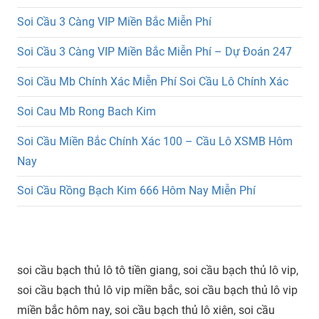
Soi Cầu 3 Càng VIP Miền Bắc Miễn Phí
Soi Cầu 3 Càng VIP Miền Bắc Miễn Phí – Dự Đoán 247
Soi Cầu Mb Chính Xác Miễn Phí Soi Cầu Lô Chính Xác
Soi Cau Mb Rong Bach Kim
Soi Cầu Miền Bắc Chính Xác 100 – Cầu Lô XSMB Hôm
Nay
Soi Cầu Rồng Bạch Kim 666 Hôm Nay Miễn Phí
soi cầu bạch thủ lô tô tiền giang, soi cầu bạch thủ lô vip,
soi cầu bạch thủ lô vip miền bắc, soi cầu bạch thủ lô vip
miền bắc hôm nay, soi cầu bạch thủ lô xiên, soi cầu