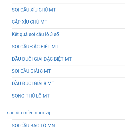
SOI CẦU XÍU CHỦ MT
CẶP XÍU CHỦ MT
Kết quả soi cầu lô 3 số
SOI CẦU ĐẶC BIỆT MT
ĐẦU ĐUÔI GIẢI ĐẶC BIỆT MT
SOI CẦU GIẢI 8 MT
ĐẦU ĐUÔI GIẢI 8 MT
SONG THỦ LÔ MT
soi cầu miền nam vip
SOI CẦU BAO LÔ MN