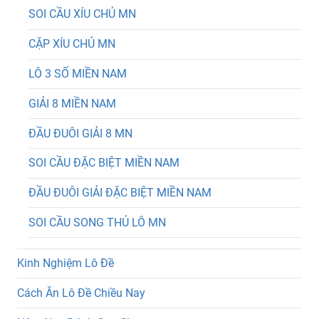
SOI CẦU XÍU CHỦ MN
CẶP XÍU CHỦ MN
LÔ 3 SỐ MIỀN NAM
GIẢI 8 MIỀN NAM
ĐẦU ĐUÔI GIẢI 8 MN
SOI CẦU ĐẶC BIỆT MIỀN NAM
ĐẦU ĐUÔI GIẢI ĐẶC BIỆT MIỀN NAM
SOI CẦU SONG THỦ LÔ MN
Kinh Nghiệm Lô Đề
Cách Ăn Lô Đề Chiều Nay