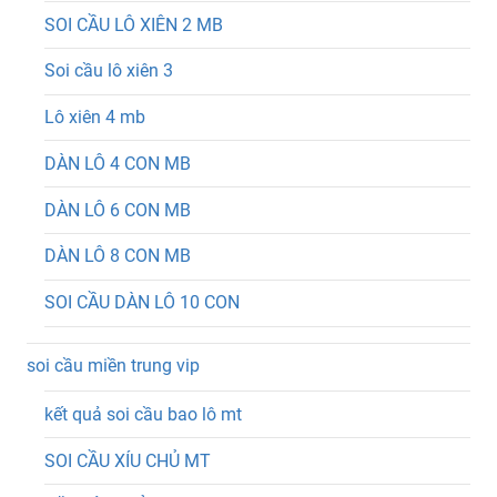
SOI CẦU LÔ XIÊN 2 MB
Soi cầu lô xiên 3
Lô xiên 4 mb
DÀN LÔ 4 CON MB
DÀN LÔ 6 CON MB
DÀN LÔ 8 CON MB
SOI CẦU DÀN LÔ 10 CON
soi cầu miền trung vip
kết quả soi cầu bao lô mt
SOI CẦU XÍU CHỦ MT