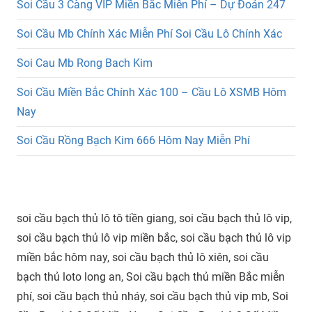
Soi Cầu 3 Càng VIP Miền Bắc Miễn Phí – Dự Đoán 247
Soi Cầu Mb Chính Xác Miễn Phí Soi Cầu Lô Chính Xác
Soi Cau Mb Rong Bach Kim
Soi Cầu Miền Bắc Chính Xác 100 – Cầu Lô XSMB Hôm
Nay
Soi Cầu Rồng Bạch Kim 666 Hôm Nay Miễn Phí
soi cầu bạch thủ lô tô tiền giang, soi cầu bạch thủ lô vip,
soi cầu bạch thủ lô vip miền bắc, soi cầu bạch thủ lô vip
miền bắc hôm nay, soi cầu bạch thủ lô xiên, soi cầu
bạch thủ loto long an, Soi cầu bạch thủ miền Bắc miễn
phí, soi cầu bạch thủ nháy, soi cầu bạch thủ vip mb, Soi