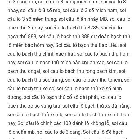
lo 3 cang mb, soi cầu lô 3 càng miền nam, soi cau lo 3
nhay, soi cầu lô 3 số mb, soi cầu lô 3 số mien nam, soi
cầu lô 3 số miền trung, soi cầu lô ăn nháy MB, soi cau lo
bach thu 3 ngay, soi cầu lô bạch thủ 8785, soi cầu lô
bạch thủ 888, soi cầu lô bạch thủ 888 dự đoán bạch thủ
lô miền bắc hôm nay, Soi cầu lô bạch thủ Bạc Liêu, soi
cầu lô bạch thủ chính xác nhất, soi cầu lô bạch thủ hôm
nay, soi cầu lô bạch thủ miền bắc chuẩn xác, soi cau lo
bach thu qngai, soi cau lo bach thu rong bach kim, soi
cầu lô bạch thủ sóc trăng, soi cau lo bach thu tphcm, soi
cầu lô bạch thủ xổ số, soi cầu lô bạch thủ xổ số bình
dương, soi cầu lô bạch thủ xổ số đài phát, soi cau lo
bach thu xo so vung tau, soi cầu lô bạch thủ xs đà nẵng,
soi cầu lô bạch thủ xsmb, soi cau lo bach thu xsmb hom
nay, Soi cầu lô chính xác 100 đánh lô không lỗ, soi cầu
lô chuẩn mb, soi cau lo de 3 cang, Soi cầu lô đề bạch