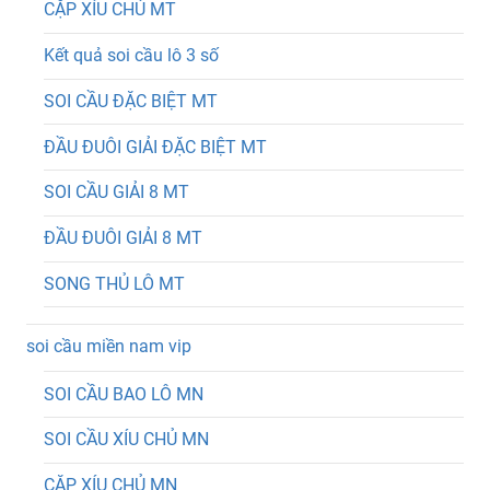
CẶP XÍU CHỦ MT
Kết quả soi cầu lô 3 số
SOI CẦU ĐẶC BIỆT MT
ĐẦU ĐUÔI GIẢI ĐẶC BIỆT MT
SOI CẦU GIẢI 8 MT
ĐẦU ĐUÔI GIẢI 8 MT
SONG THỦ LÔ MT
soi cầu miền nam vip
SOI CẦU BAO LÔ MN
SOI CẦU XÍU CHỦ MN
CẶP XÍU CHỦ MN