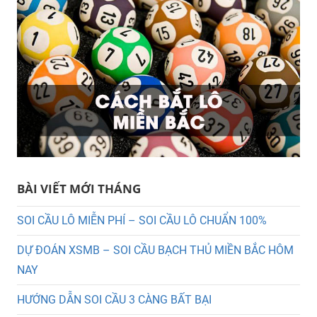
BÀI VIẾT MỚI THÁNG
SOI CẦU LÔ MIỄN PHÍ – SOI CẦU LÔ CHUẨN 100%
DỰ ĐOÁN XSMB – SOI CẦU BẠCH THỦ MIỀN BẮC HÔM
NAY
HƯỚNG DẪN SOI CẦU 3 CÀNG BẤT BẠI