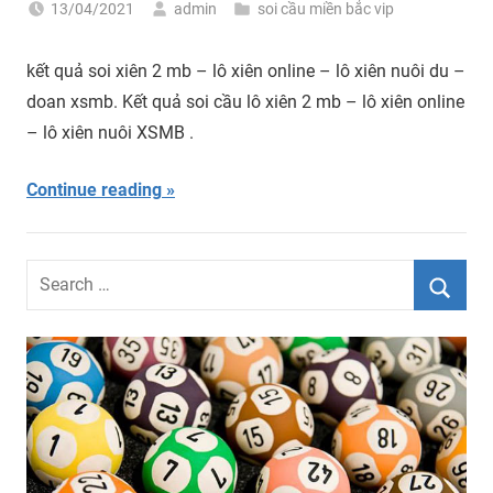
13/04/2021
admin
soi cầu miền bắc vip
kết quả soi xiên 2 mb – lô xiên online – lô xiên nuôi du –
doan xsmb. Kết quả soi cầu lô xiên 2 mb – lô xiên online
– lô xiên nuôi XSMB .
Continue reading
Search
for:
Searc