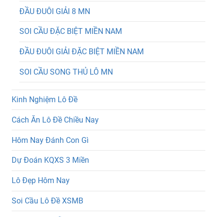
ĐẦU ĐUÔI GIẢI 8 MN
SOI CẦU ĐẶC BIỆT MIỀN NAM
ĐẦU ĐUÔI GIẢI ĐẶC BIỆT MIỀN NAM
SOI CẦU SONG THỦ LÔ MN
Kinh Nghiệm Lô Đề
Cách Ăn Lô Đề Chiều Nay
Hôm Nay Đánh Con Gì
Dự Đoán KQXS 3 Miền
Lô Đẹp Hôm Nay
Soi Cầu Lô Đề XSMB