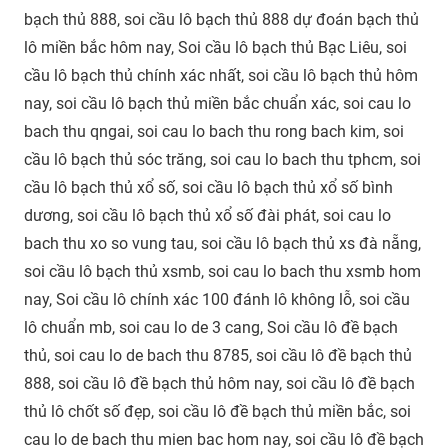
bạch thủ 888, soi cầu lô bạch thủ 888 dự đoán bạch thủ
lô miền bắc hôm nay, Soi cầu lô bạch thủ Bạc Liêu, soi
cầu lô bạch thủ chính xác nhất, soi cầu lô bạch thủ hôm
nay, soi cầu lô bạch thủ miền bắc chuẩn xác, soi cau lo
bach thu qngai, soi cau lo bach thu rong bach kim, soi
cầu lô bạch thủ sóc trăng, soi cau lo bach thu tphcm, soi
cầu lô bạch thủ xổ số, soi cầu lô bạch thủ xổ số bình
dương, soi cầu lô bạch thủ xổ số đài phát, soi cau lo
bach thu xo so vung tau, soi cầu lô bạch thủ xs đà nẵng,
soi cầu lô bạch thủ xsmb, soi cau lo bach thu xsmb hom
nay, Soi cầu lô chính xác 100 đánh lô không lỗ, soi cầu
lô chuẩn mb, soi cau lo de 3 cang, Soi cầu lô đề bạch
thủ, soi cau lo de bach thu 8785, soi cầu lô đề bạch thủ
888, soi cầu lô đề bạch thủ hôm nay, soi cầu lô đề bạch
thủ lô chốt số đẹp, soi cầu lô đề bạch thủ miền bắc, soi
cau lo de bach thu mien bac hom nay, soi cầu lô đề bạch