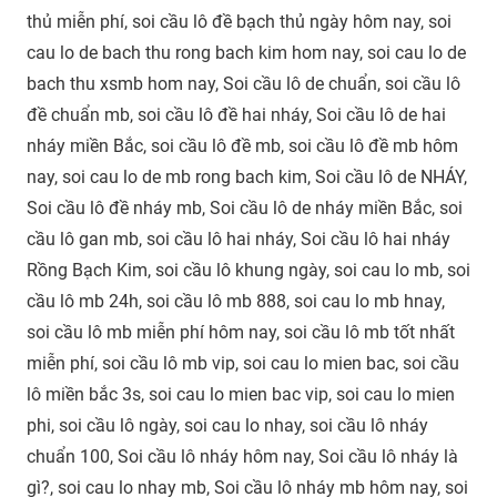
thủ miễn phí, soi cầu lô đề bạch thủ ngày hôm nay, soi
cau lo de bach thu rong bach kim hom nay, soi cau lo de
bach thu xsmb hom nay, Soi cầu lô de chuẩn, soi cầu lô
đề chuẩn mb, soi cầu lô đề hai nháy, Soi cầu lô de hai
nháy miền Bắc, soi cầu lô đề mb, soi cầu lô đề mb hôm
nay, soi cau lo de mb rong bach kim, Soi cầu lô de NHÁY,
Soi cầu lô đề nháy mb, Soi cầu lô de nháy miền Bắc, soi
cầu lô gan mb, soi cầu lô hai nháy, Soi cầu lô hai nháy
Rồng Bạch Kim, soi cầu lô khung ngày, soi cau lo mb, soi
cầu lô mb 24h, soi cầu lô mb 888, soi cau lo mb hnay,
soi cầu lô mb miễn phí hôm nay, soi cầu lô mb tốt nhất
miễn phí, soi cầu lô mb vip, soi cau lo mien bac, soi cầu
lô miền bắc 3s, soi cau lo mien bac vip, soi cau lo mien
phi, soi cầu lô ngày, soi cau lo nhay, soi cầu lô nháy
chuẩn 100, Soi cầu lô nháy hôm nay, Soi cầu lô nháy là
gì?, soi cau lo nhay mb, Soi cầu lô nháy mb hôm nay, soi