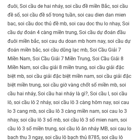
đuôi, Soi cầu de hai nháy, soi cầu đề miền Bắc, soi cầu
đề số, soi cầu đề số trong tuần, soi cau dien dan mien
bac, soi cầu doc thủ đề mb, soi cau doc thu lo nhay, Soi
cầu dự đoán 4 càng miền trung, Soi cầu dự đoán đầu
đuôi miền bắc, soi cau du doan mb hom nay, soi cầu dự
đoán miền bắc, soi cầu dũng lạc mb, Soi Cầu Giải 7
Miền Nam, Soi Cầu Giải 7 Miền Trung, Soi Cầu Giải 8
Miền Nam, soi cầu giải 8 miền trung, soi cầu giải đặc
biệt mb, soi cầu giải đặc biệt miền nam, soi cầu giải đặc
biệt miền trung, soi cầu giờ vàng chốt số miền mb, soi
cầu hai nháy, Soi cầu hai nháy là gì?, Soi cầu l, soi cầu
lô, soi cầu lô 2 nháy, soi cầu lô 3 càng hôm nay, soi cau
lo 3 cang mb, soi cầu lô 3 càng miền nam, soi cau lo 3
nhay, soi cầu lô 3 số mb, soi cầu lô 3 số mien nam, soi
cầu lô 3 số miền trung, soi cầu lô ăn nháy MB, soi cau lo
bach thu 3 ngay, soi cầu lô bạch thủ 8785, soi cầu lô