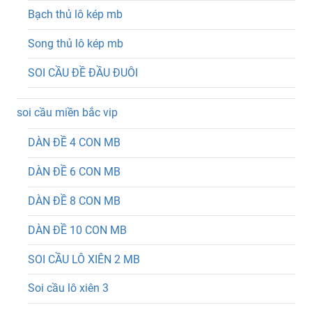
Bạch thủ lô kép mb
Song thủ lô kép mb
SOI CẦU ĐỀ ĐẦU ĐUÔI
soi cầu miền bắc vip
DÀN ĐỀ 4 CON MB
DÀN ĐỀ 6 CON MB
DÀN ĐỀ 8 CON MB
DÀN ĐỀ 10 CON MB
SOI CẦU LÔ XIÊN 2 MB
Soi cầu lô xiên 3