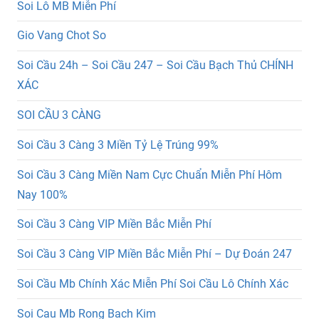
Soi Lô MB Miễn Phí
Gio Vang Chot So
Soi Cầu 24h – Soi Cầu 247 – Soi Cầu Bạch Thủ CHÍNH
XÁC
SOI CẦU 3 CÀNG
Soi Cầu 3 Càng 3 Miền Tỷ Lệ Trúng 99%
Soi Cầu 3 Càng Miền Nam Cực Chuẩn Miễn Phí Hôm
Nay 100%
Soi Cầu 3 Càng VIP Miền Bắc Miễn Phí
Soi Cầu 3 Càng VIP Miền Bắc Miễn Phí – Dự Đoán 247
Soi Cầu Mb Chính Xác Miễn Phí Soi Cầu Lô Chính Xác
Soi Cau Mb Rong Bach Kim