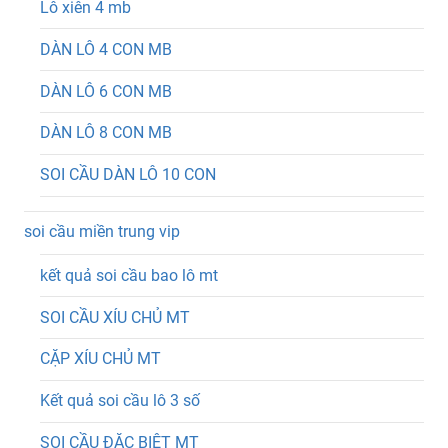
Lô xiên 4 mb
DÀN LÔ 4 CON MB
DÀN LÔ 6 CON MB
DÀN LÔ 8 CON MB
SOI CẦU DÀN LÔ 10 CON
soi cầu miền trung vip
kết quả soi cầu bao lô mt
SOI CẦU XÍU CHỦ MT
CẶP XÍU CHỦ MT
Kết quả soi cầu lô 3 số
SOI CẦU ĐẶC BIỆT MT