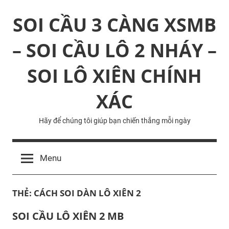
Skip
SOI CẦU 3 CÀNG XSMB
to
content
– SOI CẦU LÔ 2 NHÁY –
SOI LÔ XIÊN CHÍNH
XÁC
Hãy để chúng tôi giúp bạn chiến thắng mỗi ngày
Menu
THẺ:
CÁCH SOI DÀN LÔ XIÊN 2
SOI CẦU LÔ XIÊN 2 MB