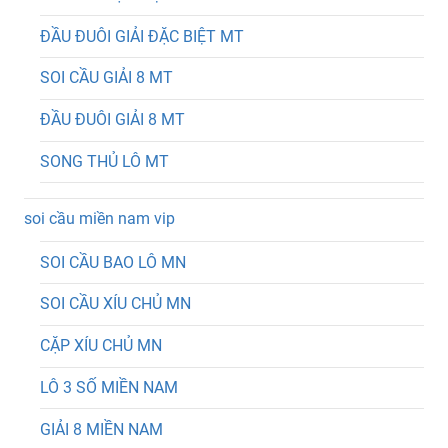
ĐẦU ĐUÔI GIẢI ĐẶC BIỆT MT
SOI CẦU GIẢI 8 MT
ĐẦU ĐUÔI GIẢI 8 MT
SONG THỦ LÔ MT
soi cầu miền nam vip
SOI CẦU BAO LÔ MN
SOI CẦU XÍU CHỦ MN
CẶP XÍU CHỦ MN
LÔ 3 SỐ MIỀN NAM
GIẢI 8 MIỀN NAM