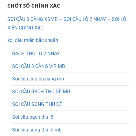
CHỐT SỐ CHÍNH XÁC
SOI CẦU 3 CÀNG XSMB – SOI CẦU LÔ 2 NHÁY – SOI LÔ
XIÊN CHÍNH XÁC
soi cầu miền bắc chuẩn
BẠCH THỦ LÔ 2 NHÁY
SOI CẦU 3 CÀNG VÍP MB
Soi cầu cặp ba càng mb
SOI CẦU BẠCH THỦ ĐỀ MB
SOI CẦU SONG THỦ ĐỀ
Soi cầu bạch thủ lô
Soi cầu song thủ lô mb