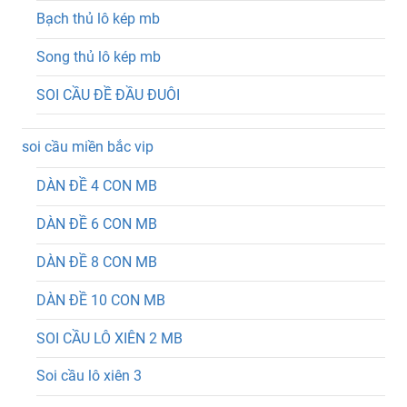
Bạch thủ lô kép mb
Song thủ lô kép mb
SOI CẦU ĐỀ ĐẦU ĐUÔI
soi cầu miền bắc vip
DÀN ĐỀ 4 CON MB
DÀN ĐỀ 6 CON MB
DÀN ĐỀ 8 CON MB
DÀN ĐỀ 10 CON MB
SOI CẦU LÔ XIÊN 2 MB
Soi cầu lô xiên 3