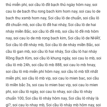
thủ miễn phí, soi cầu lô đề bạch thủ ngày hôm nay, soi
cau lo de bach thu rong bach kim hom nay, soi cau lo de
bach thu xsmb hom nay, Soi cầu lô de chuẩn, soi cầu lô
đề chuẩn mb, soi cầu lô đề hai nháy, Soi cầu lô de hai
nháy miền Bắc, soi cầu lô đề mb, soi cầu lô đề mb hôm
nay, soi cau lo de mb rong bach kim, Soi cầu lô de NHÁY,
Soi cầu lô đề nháy mb, Soi cầu lô de nháy miền Bắc, soi
cầu lô gan mb, soi cầu lô hai nháy, Soi cầu lô hai nháy
Rồng Bạch Kim, soi cầu lô khung ngày, soi cau lo mb, soi
cầu lô mb 24h, soi cầu lô mb 888, soi cau lo mb hnay,
soi cầu lô mb miễn phí hôm nay, soi cầu lô mb tốt nhất
miễn phí, soi cầu lô mb vip, soi cau lo mien bac, soi cầu
lô miền bắc 3s, soi cau lo mien bac vip, soi cau lo mien
phi, soi cầu lô ngày, soi cau lo nhay, soi cầu lô nháy
chuẩn 100, Soi cầu lô nháy hôm nay, Soi cầu lô nháy là
gì?, soi cau lo nhay mb, Soi cầu lô nháy mb hôm nay, soi