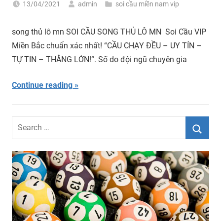
13/04/2021
admin
soi cầu miền nam vip
song thủ lô mn SOI CẦU SONG THỦ LÔ MN Soi Cầu VIP
Miền Bắc chuẩn xác nhất! “CẦU CHẠY ĐỀU – UY TÍN –
TỰ TIN – THẮNG LỚN!“. Số do đội ngũ chuyên gia
Continue reading
Search
for:
Searc