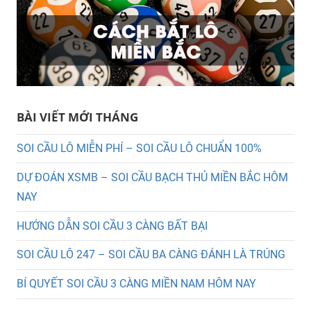
BÀI VIẾT MỚI THÁNG
SOI CẦU LÔ MIỄN PHÍ – SOI CẦU LÔ CHUẨN 100%
DỰ ĐOÁN XSMB – SOI CẦU BẠCH THỦ MIỀN BẮC HÔM
NAY
HƯỚNG DẪN SOI CẦU 3 CÀNG BẤT BẠI
SOI CẦU LÔ 247 – SOI CẦU BA CÀNG ĐÁNH LÀ TRÚNG
BÍ QUYẾT SOI CẦU 3 CÀNG MIỀN NAM HÔM NAY