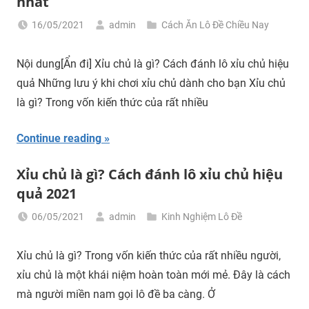
nhất
16/05/2021
admin
Cách Ăn Lô Đề Chiều Nay
Nội dung[Ẩn đi] Xỉu chủ là gì? Cách đánh lô xỉu chủ hiệu
quả Những lưu ý khi chơi xỉu chủ dành cho bạn Xỉu chủ
là gì? Trong vốn kiến thức của rất nhiều
Continue reading
Xỉu chủ là gì? Cách đánh lô xỉu chủ hiệu
quả 2021
06/05/2021
admin
Kinh Nghiệm Lô Đề
Xỉu chủ là gì? Trong vốn kiến thức của rất nhiều người,
xỉu chủ là một khái niệm hoàn toàn mới mẻ. Đây là cách
mà người miền nam gọi lô đề ba càng. Ở