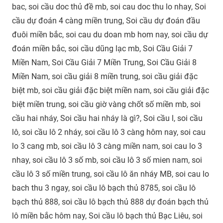
bac, soi cầu doc thủ đề mb, soi cau doc thu lo nhay, Soi
cầu dự đoán 4 càng miền trung, Soi cầu dự đoán đầu
đuôi miền bắc, soi cau du doan mb hom nay, soi cầu dự
đoán miền bắc, soi cầu dũng lạc mb, Soi Cầu Giải 7
Miền Nam, Soi Cầu Giải 7 Miền Trung, Soi Cầu Giải 8
Miền Nam, soi cầu giải 8 miền trung, soi cầu giải đặc
biệt mb, soi cầu giải đặc biệt miền nam, soi cầu giải đặc
biệt miền trung, soi cầu giờ vàng chốt số miền mb, soi
cầu hai nháy, Soi cầu hai nháy là gì?, Soi cầu l, soi cầu
lô, soi cầu lô 2 nháy, soi cầu lô 3 càng hôm nay, soi cau
lo 3 cang mb, soi cầu lô 3 càng miền nam, soi cau lo 3
nhay, soi cầu lô 3 số mb, soi cầu lô 3 số mien nam, soi
cầu lô 3 số miền trung, soi cầu lô ăn nháy MB, soi cau lo
bach thu 3 ngay, soi cầu lô bạch thủ 8785, soi cầu lô
bạch thủ 888, soi cầu lô bạch thủ 888 dự đoán bạch thủ
lô miền bắc hôm nay, Soi cầu lô bạch thủ Bạc Liêu, soi