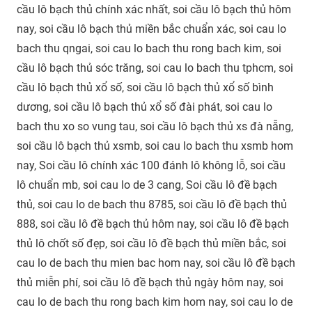
cầu lô bạch thủ chính xác nhất, soi cầu lô bạch thủ hôm
nay, soi cầu lô bạch thủ miền bắc chuẩn xác, soi cau lo
bach thu qngai, soi cau lo bach thu rong bach kim, soi
cầu lô bạch thủ sóc trăng, soi cau lo bach thu tphcm, soi
cầu lô bạch thủ xổ số, soi cầu lô bạch thủ xổ số bình
dương, soi cầu lô bạch thủ xổ số đài phát, soi cau lo
bach thu xo so vung tau, soi cầu lô bạch thủ xs đà nẵng,
soi cầu lô bạch thủ xsmb, soi cau lo bach thu xsmb hom
nay, Soi cầu lô chính xác 100 đánh lô không lỗ, soi cầu
lô chuẩn mb, soi cau lo de 3 cang, Soi cầu lô đề bạch
thủ, soi cau lo de bach thu 8785, soi cầu lô đề bạch thủ
888, soi cầu lô đề bạch thủ hôm nay, soi cầu lô đề bạch
thủ lô chốt số đẹp, soi cầu lô đề bạch thủ miền bắc, soi
cau lo de bach thu mien bac hom nay, soi cầu lô đề bạch
thủ miễn phí, soi cầu lô đề bạch thủ ngày hôm nay, soi
cau lo de bach thu rong bach kim hom nay, soi cau lo de