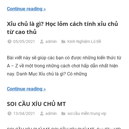
Continue reading
Xỉu chủ là gì? Học lỏm cách tính xỉu chủ
từ cao thủ
05/05/2021
admin
Kinh Nghiệm Lô Đề
Bài viết này sẽ giúp các bạn có được những kiến thức từ
A – Z về một trong những cách chơi hấp dẫn nhất hiện
nay. Danh Mục Xỉu chủ là gì? Có những
Continue reading
SOI CẦU XÍU CHỦ MT
13/04/2021
admin
soi cầu miền trung vip