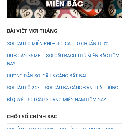
BÀI VIẾT MỚI THÁNG
SOI CẦU LÔ MIỄN PHÍ – SOI CẦU LÔ CHUẨN 100%
DỰ ĐOÁN XSMB – SOI CẦU BẠCH THỦ MIỀN BẮC HÔM
NAY
HƯỚNG DẪN SOI CẦU 3 CÀNG BẤT BẠI
SOI CẦU LÔ 247 – SOI CẦU BA CÀNG ĐÁNH LÀ TRÚNG
BÍ QUYẾT SOI CẦU 3 CÀNG MIỀN NAM HÔM NAY
CHỐT SỐ CHÍNH XÁC