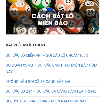
BÀI VIẾT MỚI THÁNG
SOI CẦU LÔ MIỄN PHÍ – SOI CẦU LÔ CHUẨN 100%
DỰ ĐOÁN XSMB – SOI CẦU BẠCH THỦ MIỀN BẮC HÔM
NAY
HƯỚNG DẪN SOI CẦU 3 CÀNG BẤT BẠI
SOI CẦU LÔ 247 – SOI CẦU BA CÀNG ĐÁNH LÀ TRÚNG
BÍ QUYẾT SOI CẦU 3 CÀNG MIỀN NAM HÔM NAY