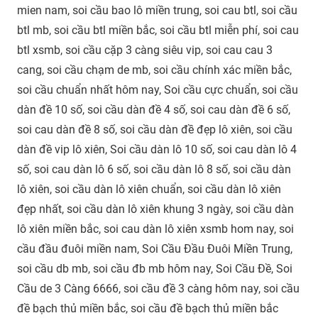
mien nam, soi cầu bao lô miền trung, soi cau btl, soi cầu
btl mb, soi cầu btl miền bắc, soi cầu btl miễn phí, soi cau
btl xsmb, soi cầu cặp 3 càng siêu vip, soi cau cau 3
cang, soi cầu chạm de mb, soi cầu chính xác miền bắc,
soi cầu chuẩn nhất hôm nay, Soi cầu cực chuẩn, soi cầu
dàn đề 10 số, soi cầu dàn đề 4 số, soi cau dàn đề 6 số,
soi cau dàn đề 8 số, soi cầu dàn đề đẹp lô xiên, soi cầu
dàn đề vip lô xiên, Soi cầu dàn lô 10 số, soi cau dàn lô 4
số, soi cau dàn lô 6 số, soi cầu dàn lô 8 số, soi cầu dàn
lô xiên, soi cầu dàn lô xiên chuẩn, soi cầu dàn lô xiên
đẹp nhất, soi cầu dàn lô xiên khung 3 ngày, soi cầu dàn
lô xiên miền bắc, soi cau dàn lô xiên xsmb hom nay, soi
cầu đầu đuôi miền nam, Soi Cầu Đầu Đuôi Miền Trung,
soi cầu db mb, soi cầu đb mb hôm nay, Soi Cầu Đề, Soi
Cầu de 3 Càng 6666, soi cầu đề 3 càng hôm nay, soi cầu
đề bạch thủ miền bắc, soi cầu đề bạch thủ miền bắc