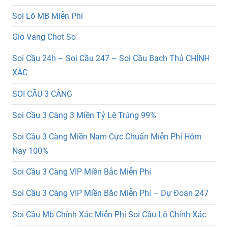
Soi Lô MB Miễn Phí
Gio Vang Chot So
Soi Cầu 24h – Soi Cầu 247 – Soi Cầu Bạch Thủ CHÍNH
XÁC
SOI CẦU 3 CÀNG
Soi Cầu 3 Càng 3 Miền Tỷ Lệ Trúng 99%
Soi Cầu 3 Càng Miền Nam Cực Chuẩn Miễn Phí Hôm
Nay 100%
Soi Cầu 3 Càng VIP Miền Bắc Miễn Phí
Soi Cầu 3 Càng VIP Miền Bắc Miễn Phí – Dự Đoán 247
Soi Cầu Mb Chính Xác Miễn Phí Soi Cầu Lô Chính Xác