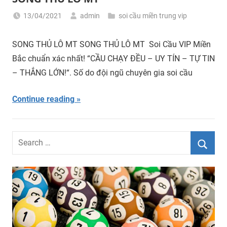
13/04/2021
admin
soi cầu miền trung vip
SONG THỦ LÔ MT SONG THỦ LÔ MT Soi Cầu VIP Miền
Bắc chuẩn xác nhất! “CẦU CHẠY ĐỀU – UY TÍN – TỰ TIN
– THẮNG LỚN!“. Số do đội ngũ chuyên gia soi cầu
Continue reading
Search
for:
Searc