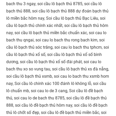
bach thu 3 ngay, soi cầu lô bạch thủ 8785, soi cầu lô
bạch thủ 888, soi cầu lô bạch thủ 888 dự đoán bạch thủ
lô miền bắc hôm nay, Soi cầu lô bạch thủ Bạc Liêu, soi
cầu lô bạch thủ chính xác nhất, soi cầu lô bạch thủ hôm
nay, soi cầu lô bạch thủ miền bắc chuẩn xác, soi cau lo
bach thu qngai, soi cau lo bach thu rong bach kim, soi
cầu lô bạch thủ sóc trăng, soi cau lo bach thu tphcm, soi
cầu lô bạch thủ xổ số, soi cầu lô bạch thủ xổ số bình
dương, soi cầu lô bạch thủ xổ số đài phát, soi cau lo
bach thu xo so vung tau, soi cầu lô bạch thủ xs đà nẵng,
soi cầu lô bạch thủ xsmb, soi cau lo bach thu xsmb hom
nay, Soi cầu lô chính xác 100 đánh lô không lỗ, soi cầu
lô chuẩn mb, soi cau lo de 3 cang, Soi cầu lô đề bạch
thủ, soi cau lo de bach thu 8785, soi cầu lô đề bạch thủ
888, soi cầu lô đề bạch thủ hôm nay, soi cầu lô đề bạch
thủ lô chốt số đẹp, soi cầu lô đề bạch thủ miền bắc, soi