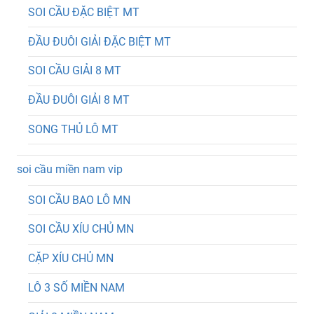
SOI CẦU ĐẶC BIỆT MT
ĐẦU ĐUÔI GIẢI ĐẶC BIỆT MT
SOI CẦU GIẢI 8 MT
ĐẦU ĐUÔI GIẢI 8 MT
SONG THỦ LÔ MT
soi cầu miền nam vip
SOI CẦU BAO LÔ MN
SOI CẦU XÍU CHỦ MN
CẶP XÍU CHỦ MN
LÔ 3 SỐ MIỀN NAM