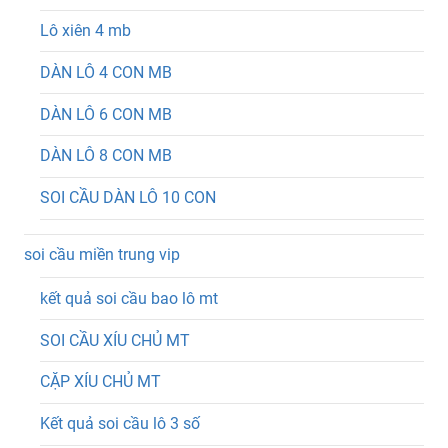
Lô xiên 4 mb
DÀN LÔ 4 CON MB
DÀN LÔ 6 CON MB
DÀN LÔ 8 CON MB
SOI CẦU DÀN LÔ 10 CON
soi cầu miền trung vip
kết quả soi cầu bao lô mt
SOI CẦU XÍU CHỦ MT
CẶP XÍU CHỦ MT
Kết quả soi cầu lô 3 số