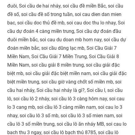
đuôi, Soi cầu de hai nháy, soi cầu đề miền Bắc, soi cầu
đề số, soi cầu đề số trong tuần, soi cau dien dan mien
bac, soi cầu doc thủ đề mb, soi cau doc thu lo nhay, Soi
cầu dự đoán 4 càng miền trung, Soi cầu dự đoán đầu
đuôi miền bắc, soi cau du doan mb hom nay, soi cầu dự
đoán miền bắc, soi cầu dũng lạc mb, Soi Cầu Giải 7
Miền Nam, Soi Cầu Giải 7 Miền Trung, Soi Cầu Giải 8
Miền Nam, soi cầu giải 8 miền trung, soi cầu giải đặc
biệt mb, soi cầu giải đặc biệt miền nam, soi cầu giải đặc
biệt miền trung, soi cầu giờ vàng chốt số miền mb, soi
cầu hai nháy, Soi cầu hai nháy là gì?, Soi cầu l, soi cầu
lô, soi cầu lô 2 nháy, soi cầu lô 3 càng hôm nay, soi cau
lo 3 cang mb, soi cầu lô 3 càng miền nam, soi cau lo 3
nhay, soi cầu lô 3 số mb, soi cầu lô 3 số mien nam, soi
cầu lô 3 số miền trung, soi cầu lô ăn nháy MB, soi cau lo
bach thu 3 ngay, soi cầu lô bạch thủ 8785, soi cầu lô