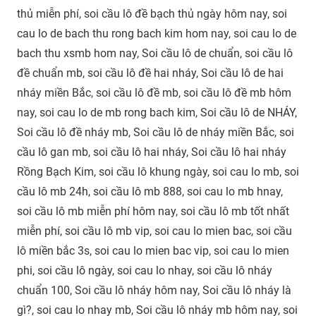
thủ miễn phí, soi cầu lô đề bạch thủ ngày hôm nay, soi
cau lo de bach thu rong bach kim hom nay, soi cau lo de
bach thu xsmb hom nay, Soi cầu lô de chuẩn, soi cầu lô
đề chuẩn mb, soi cầu lô đề hai nháy, Soi cầu lô de hai
nháy miền Bắc, soi cầu lô đề mb, soi cầu lô đề mb hôm
nay, soi cau lo de mb rong bach kim, Soi cầu lô de NHÁY,
Soi cầu lô đề nháy mb, Soi cầu lô de nháy miền Bắc, soi
cầu lô gan mb, soi cầu lô hai nháy, Soi cầu lô hai nháy
Rồng Bạch Kim, soi cầu lô khung ngày, soi cau lo mb, soi
cầu lô mb 24h, soi cầu lô mb 888, soi cau lo mb hnay,
soi cầu lô mb miễn phí hôm nay, soi cầu lô mb tốt nhất
miễn phí, soi cầu lô mb vip, soi cau lo mien bac, soi cầu
lô miền bắc 3s, soi cau lo mien bac vip, soi cau lo mien
phi, soi cầu lô ngày, soi cau lo nhay, soi cầu lô nháy
chuẩn 100, Soi cầu lô nháy hôm nay, Soi cầu lô nháy là
gì?, soi cau lo nhay mb, Soi cầu lô nháy mb hôm nay, soi