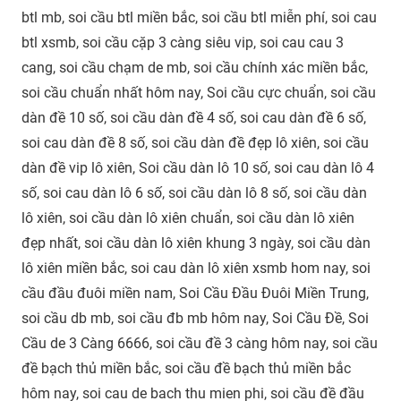
btl mb, soi cầu btl miền bắc, soi cầu btl miễn phí, soi cau
btl xsmb, soi cầu cặp 3 càng siêu vip, soi cau cau 3
cang, soi cầu chạm de mb, soi cầu chính xác miền bắc,
soi cầu chuẩn nhất hôm nay, Soi cầu cực chuẩn, soi cầu
dàn đề 10 số, soi cầu dàn đề 4 số, soi cau dàn đề 6 số,
soi cau dàn đề 8 số, soi cầu dàn đề đẹp lô xiên, soi cầu
dàn đề vip lô xiên, Soi cầu dàn lô 10 số, soi cau dàn lô 4
số, soi cau dàn lô 6 số, soi cầu dàn lô 8 số, soi cầu dàn
lô xiên, soi cầu dàn lô xiên chuẩn, soi cầu dàn lô xiên
đẹp nhất, soi cầu dàn lô xiên khung 3 ngày, soi cầu dàn
lô xiên miền bắc, soi cau dàn lô xiên xsmb hom nay, soi
cầu đầu đuôi miền nam, Soi Cầu Đầu Đuôi Miền Trung,
soi cầu db mb, soi cầu đb mb hôm nay, Soi Cầu Đề, Soi
Cầu de 3 Càng 6666, soi cầu đề 3 càng hôm nay, soi cầu
đề bạch thủ miền bắc, soi cầu đề bạch thủ miền bắc
hôm nay, soi cau de bach thu mien phi, soi cầu đề đầu