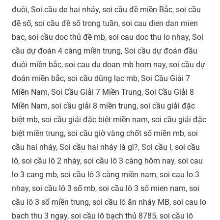
đuôi, Soi cầu de hai nháy, soi cầu đề miền Bắc, soi cầu
đề số, soi cầu đề số trong tuần, soi cau dien dan mien
bac, soi cầu doc thủ đề mb, soi cau doc thu lo nhay, Soi
cầu dự đoán 4 càng miền trung, Soi cầu dự đoán đầu
đuôi miền bắc, soi cau du doan mb hom nay, soi cầu dự
đoán miền bắc, soi cầu dũng lạc mb, Soi Cầu Giải 7
Miền Nam, Soi Cầu Giải 7 Miền Trung, Soi Cầu Giải 8
Miền Nam, soi cầu giải 8 miền trung, soi cầu giải đặc
biệt mb, soi cầu giải đặc biệt miền nam, soi cầu giải đặc
biệt miền trung, soi cầu giờ vàng chốt số miền mb, soi
cầu hai nháy, Soi cầu hai nháy là gì?, Soi cầu l, soi cầu
lô, soi cầu lô 2 nháy, soi cầu lô 3 càng hôm nay, soi cau
lo 3 cang mb, soi cầu lô 3 càng miền nam, soi cau lo 3
nhay, soi cầu lô 3 số mb, soi cầu lô 3 số mien nam, soi
cầu lô 3 số miền trung, soi cầu lô ăn nháy MB, soi cau lo
bach thu 3 ngay, soi cầu lô bạch thủ 8785, soi cầu lô