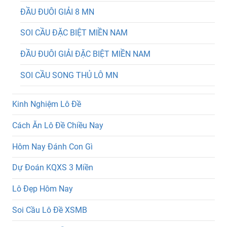
ĐẦU ĐUÔI GIẢI 8 MN
SOI CẦU ĐẶC BIỆT MIỀN NAM
ĐẦU ĐUÔI GIẢI ĐẶC BIỆT MIỀN NAM
SOI CẦU SONG THỦ LÔ MN
Kinh Nghiệm Lô Đề
Cách Ăn Lô Đề Chiều Nay
Hôm Nay Đánh Con Gì
Dự Đoán KQXS 3 Miền
Lô Đẹp Hôm Nay
Soi Cầu Lô Đề XSMB