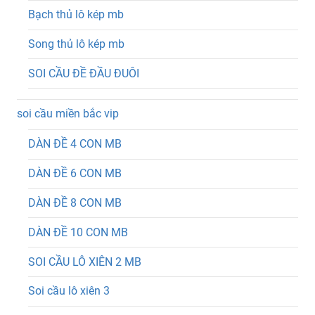
Bạch thủ lô kép mb
Song thủ lô kép mb
SOI CẦU ĐỀ ĐẦU ĐUÔI
soi cầu miền bắc vip
DÀN ĐỀ 4 CON MB
DÀN ĐỀ 6 CON MB
DÀN ĐỀ 8 CON MB
DÀN ĐỀ 10 CON MB
SOI CẦU LÔ XIÊN 2 MB
Soi cầu lô xiên 3