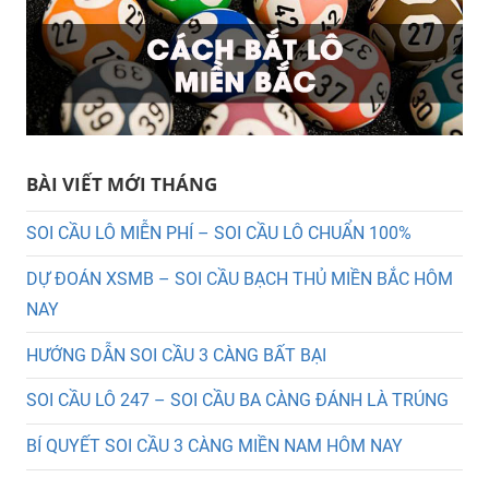
BÀI VIẾT MỚI THÁNG
SOI CẦU LÔ MIỄN PHÍ – SOI CẦU LÔ CHUẨN 100%
DỰ ĐOÁN XSMB – SOI CẦU BẠCH THỦ MIỀN BẮC HÔM
NAY
HƯỚNG DẪN SOI CẦU 3 CÀNG BẤT BẠI
SOI CẦU LÔ 247 – SOI CẦU BA CÀNG ĐÁNH LÀ TRÚNG
BÍ QUYẾT SOI CẦU 3 CÀNG MIỀN NAM HÔM NAY