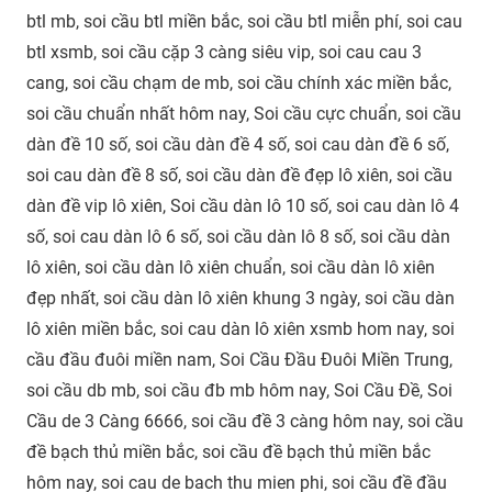
btl mb, soi cầu btl miền bắc, soi cầu btl miễn phí, soi cau
btl xsmb, soi cầu cặp 3 càng siêu vip, soi cau cau 3
cang, soi cầu chạm de mb, soi cầu chính xác miền bắc,
soi cầu chuẩn nhất hôm nay, Soi cầu cực chuẩn, soi cầu
dàn đề 10 số, soi cầu dàn đề 4 số, soi cau dàn đề 6 số,
soi cau dàn đề 8 số, soi cầu dàn đề đẹp lô xiên, soi cầu
dàn đề vip lô xiên, Soi cầu dàn lô 10 số, soi cau dàn lô 4
số, soi cau dàn lô 6 số, soi cầu dàn lô 8 số, soi cầu dàn
lô xiên, soi cầu dàn lô xiên chuẩn, soi cầu dàn lô xiên
đẹp nhất, soi cầu dàn lô xiên khung 3 ngày, soi cầu dàn
lô xiên miền bắc, soi cau dàn lô xiên xsmb hom nay, soi
cầu đầu đuôi miền nam, Soi Cầu Đầu Đuôi Miền Trung,
soi cầu db mb, soi cầu đb mb hôm nay, Soi Cầu Đề, Soi
Cầu de 3 Càng 6666, soi cầu đề 3 càng hôm nay, soi cầu
đề bạch thủ miền bắc, soi cầu đề bạch thủ miền bắc
hôm nay, soi cau de bach thu mien phi, soi cầu đề đầu