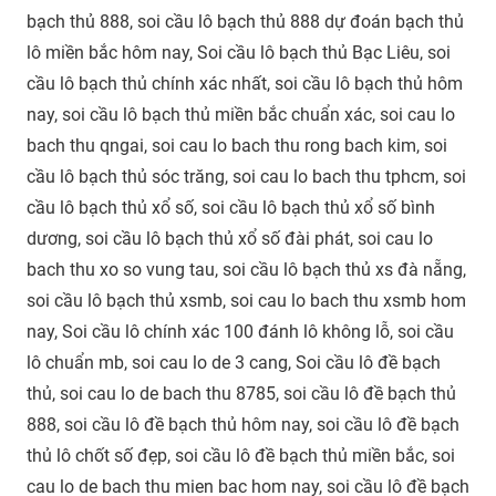
bạch thủ 888, soi cầu lô bạch thủ 888 dự đoán bạch thủ
lô miền bắc hôm nay, Soi cầu lô bạch thủ Bạc Liêu, soi
cầu lô bạch thủ chính xác nhất, soi cầu lô bạch thủ hôm
nay, soi cầu lô bạch thủ miền bắc chuẩn xác, soi cau lo
bach thu qngai, soi cau lo bach thu rong bach kim, soi
cầu lô bạch thủ sóc trăng, soi cau lo bach thu tphcm, soi
cầu lô bạch thủ xổ số, soi cầu lô bạch thủ xổ số bình
dương, soi cầu lô bạch thủ xổ số đài phát, soi cau lo
bach thu xo so vung tau, soi cầu lô bạch thủ xs đà nẵng,
soi cầu lô bạch thủ xsmb, soi cau lo bach thu xsmb hom
nay, Soi cầu lô chính xác 100 đánh lô không lỗ, soi cầu
lô chuẩn mb, soi cau lo de 3 cang, Soi cầu lô đề bạch
thủ, soi cau lo de bach thu 8785, soi cầu lô đề bạch thủ
888, soi cầu lô đề bạch thủ hôm nay, soi cầu lô đề bạch
thủ lô chốt số đẹp, soi cầu lô đề bạch thủ miền bắc, soi
cau lo de bach thu mien bac hom nay, soi cầu lô đề bạch