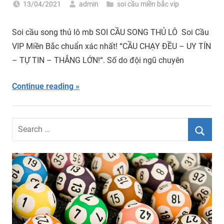
13/04/2021
admin
soi cầu miền bắc vip
Soi cầu song thủ lô mb SOI CẦU SONG THỦ LÔ Soi Cầu
VIP Miền Bắc chuẩn xác nhất! “CẦU CHẠY ĐỀU – UY TÍN
– TỰ TIN – THẮNG LỚN!“. Số do đội ngũ chuyên
Continue reading
Search
for:
Searc