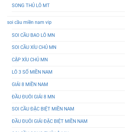
SONG THỦ LÔ MT
soi cầu miền nam vip
SOI CẦU BAO LÔ MN
SOI CẦU XÍU CHỦ MN
CẶP XÍU CHỦ MN
LÔ 3 SỐ MIỀN NAM
GIẢI 8 MIỀN NAM
ĐẦU ĐUÔI GIẢI 8 MN
SOI CẦU ĐẶC BIỆT MIỀN NAM
ĐẦU ĐUÔI GIẢI ĐẶC BIỆT MIỀN NAM