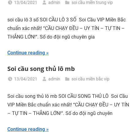
13/04/2021
admin
soi cầu miền trung vip
soi cầu lô 3 số SOI CẦU LÔ 3 SỐ Soi Cầu VIP Miền Bắc
chuẩn xác nhất! “CẦU CHẠY ĐỀU – UY TÍN – TỰ TIN –
THẮNG LỚN!“. Số do đội ngũ chuyên gia
Continue reading
Soi cầu song thủ lô mb
13/04/2021
admin
soi cầu miền bắc vip
Soi cầu song thủ lô mb SOI CẦU SONG THỦ LÔ Soi Cầu
VIP Miền Bắc chuẩn xác nhất! “CẦU CHẠY ĐỀU – UY TÍN
– TỰ TIN – THẮNG LỚN!“. Số do đội ngũ chuyên
Continue reading