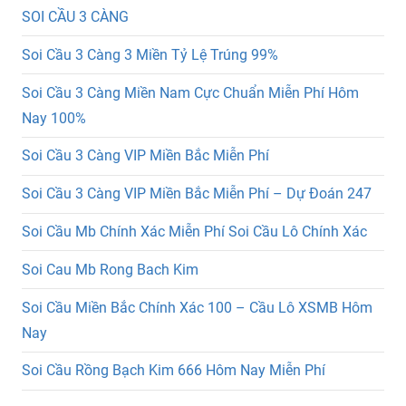
SOI CẦU 3 CÀNG
Soi Cầu 3 Càng 3 Miền Tỷ Lệ Trúng 99%
Soi Cầu 3 Càng Miền Nam Cực Chuẩn Miễn Phí Hôm
Nay 100%
Soi Cầu 3 Càng VIP Miền Bắc Miễn Phí
Soi Cầu 3 Càng VIP Miền Bắc Miễn Phí – Dự Đoán 247
Soi Cầu Mb Chính Xác Miễn Phí Soi Cầu Lô Chính Xác
Soi Cau Mb Rong Bach Kim
Soi Cầu Miền Bắc Chính Xác 100 – Cầu Lô XSMB Hôm
Nay
Soi Cầu Rồng Bạch Kim 666 Hôm Nay Miễn Phí