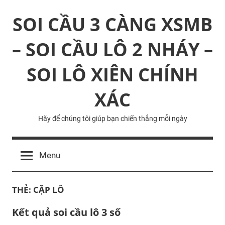
Skip
SOI CẦU 3 CÀNG XSMB
to
content
– SOI CẦU LÔ 2 NHÁY –
SOI LÔ XIÊN CHÍNH
XÁC
Hãy để chúng tôi giúp bạn chiến thắng mỗi ngày
Menu
THẺ:
CẶP LÔ
Kết quả soi cầu lô 3 số