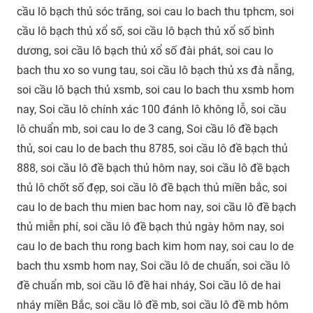
cầu lô bạch thủ sóc trăng, soi cau lo bach thu tphcm, soi
cầu lô bạch thủ xổ số, soi cầu lô bạch thủ xổ số bình
dương, soi cầu lô bạch thủ xổ số đài phát, soi cau lo
bach thu xo so vung tau, soi cầu lô bạch thủ xs đà nẵng,
soi cầu lô bạch thủ xsmb, soi cau lo bach thu xsmb hom
nay, Soi cầu lô chính xác 100 đánh lô không lỗ, soi cầu
lô chuẩn mb, soi cau lo de 3 cang, Soi cầu lô đề bạch
thủ, soi cau lo de bach thu 8785, soi cầu lô đề bạch thủ
888, soi cầu lô đề bạch thủ hôm nay, soi cầu lô đề bạch
thủ lô chốt số đẹp, soi cầu lô đề bạch thủ miền bắc, soi
cau lo de bach thu mien bac hom nay, soi cầu lô đề bạch
thủ miễn phí, soi cầu lô đề bạch thủ ngày hôm nay, soi
cau lo de bach thu rong bach kim hom nay, soi cau lo de
bach thu xsmb hom nay, Soi cầu lô de chuẩn, soi cầu lô
đề chuẩn mb, soi cầu lô đề hai nháy, Soi cầu lô de hai
nháy miền Bắc, soi cầu lô đề mb, soi cầu lô đề mb hôm