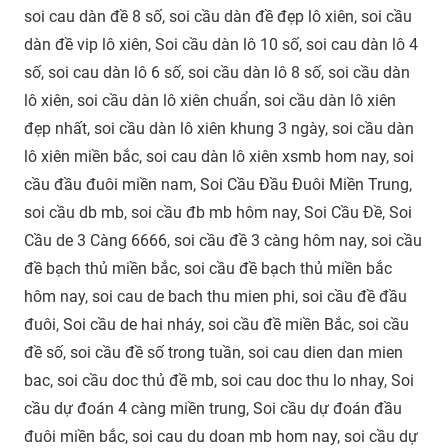
soi cau dàn đề 8 số, soi cầu dàn đề đẹp lô xiên, soi cầu
dàn đề vip lô xiên, Soi cầu dàn lô 10 số, soi cau dàn lô 4
số, soi cau dàn lô 6 số, soi cầu dàn lô 8 số, soi cầu dàn
lô xiên, soi cầu dàn lô xiên chuẩn, soi cầu dàn lô xiên
đẹp nhất, soi cầu dàn lô xiên khung 3 ngày, soi cầu dàn
lô xiên miền bắc, soi cau dàn lô xiên xsmb hom nay, soi
cầu đầu đuôi miền nam, Soi Cầu Đầu Đuôi Miền Trung,
soi cầu db mb, soi cầu đb mb hôm nay, Soi Cầu Đề, Soi
Cầu de 3 Càng 6666, soi cầu đề 3 càng hôm nay, soi cầu
đề bạch thủ miền bắc, soi cầu đề bạch thủ miền bắc
hôm nay, soi cau de bach thu mien phi, soi cầu đề đầu
đuôi, Soi cầu de hai nháy, soi cầu đề miền Bắc, soi cầu
đề số, soi cầu đề số trong tuần, soi cau dien dan mien
bac, soi cầu doc thủ đề mb, soi cau doc thu lo nhay, Soi
cầu dự đoán 4 càng miền trung, Soi cầu dự đoán đầu
đuôi miền bắc, soi cau du doan mb hom nay, soi cầu dự