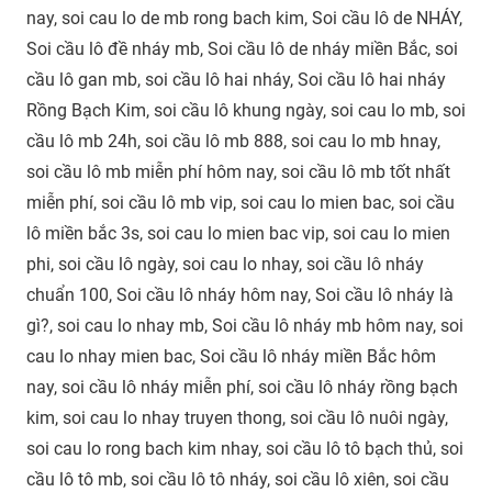
nay, soi cau lo de mb rong bach kim, Soi cầu lô de NHÁY,
Soi cầu lô đề nháy mb, Soi cầu lô de nháy miền Bắc, soi
cầu lô gan mb, soi cầu lô hai nháy, Soi cầu lô hai nháy
Rồng Bạch Kim, soi cầu lô khung ngày, soi cau lo mb, soi
cầu lô mb 24h, soi cầu lô mb 888, soi cau lo mb hnay,
soi cầu lô mb miễn phí hôm nay, soi cầu lô mb tốt nhất
miễn phí, soi cầu lô mb vip, soi cau lo mien bac, soi cầu
lô miền bắc 3s, soi cau lo mien bac vip, soi cau lo mien
phi, soi cầu lô ngày, soi cau lo nhay, soi cầu lô nháy
chuẩn 100, Soi cầu lô nháy hôm nay, Soi cầu lô nháy là
gì?, soi cau lo nhay mb, Soi cầu lô nháy mb hôm nay, soi
cau lo nhay mien bac, Soi cầu lô nháy miền Bắc hôm
nay, soi cầu lô nháy miễn phí, soi cầu lô nháy rồng bạch
kim, soi cau lo nhay truyen thong, soi cầu lô nuôi ngày,
soi cau lo rong bach kim nhay, soi cầu lô tô bạch thủ, soi
cầu lô tô mb, soi cầu lô tô nháy, soi cầu lô xiên, soi cầu