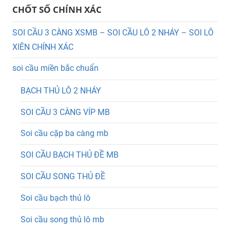
CHỐT SỐ CHÍNH XÁC
SOI CẦU 3 CÀNG XSMB – SOI CẦU LÔ 2 NHÁY – SOI LÔ
XIÊN CHÍNH XÁC
soi cầu miền bắc chuẩn
BẠCH THỦ LÔ 2 NHÁY
SOI CẦU 3 CÀNG VÍP MB
Soi cầu cặp ba càng mb
SOI CẦU BẠCH THỦ ĐỀ MB
SOI CẦU SONG THỦ ĐỀ
Soi cầu bạch thủ lô
Soi cầu song thủ lô mb