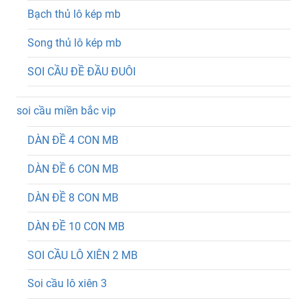
Bạch thủ lô kép mb
Song thủ lô kép mb
SOI CẦU ĐỀ ĐẦU ĐUÔI
soi cầu miền bắc vip
DÀN ĐỀ 4 CON MB
DÀN ĐỀ 6 CON MB
DÀN ĐỀ 8 CON MB
DÀN ĐỀ 10 CON MB
SOI CẦU LÔ XIÊN 2 MB
Soi cầu lô xiên 3