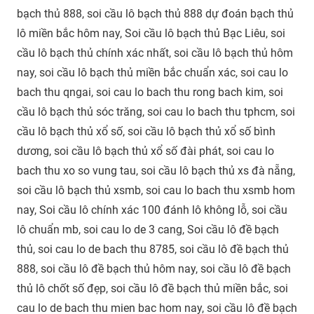
bạch thủ 888, soi cầu lô bạch thủ 888 dự đoán bạch thủ
lô miền bắc hôm nay, Soi cầu lô bạch thủ Bạc Liêu, soi
cầu lô bạch thủ chính xác nhất, soi cầu lô bạch thủ hôm
nay, soi cầu lô bạch thủ miền bắc chuẩn xác, soi cau lo
bach thu qngai, soi cau lo bach thu rong bach kim, soi
cầu lô bạch thủ sóc trăng, soi cau lo bach thu tphcm, soi
cầu lô bạch thủ xổ số, soi cầu lô bạch thủ xổ số bình
dương, soi cầu lô bạch thủ xổ số đài phát, soi cau lo
bach thu xo so vung tau, soi cầu lô bạch thủ xs đà nẵng,
soi cầu lô bạch thủ xsmb, soi cau lo bach thu xsmb hom
nay, Soi cầu lô chính xác 100 đánh lô không lỗ, soi cầu
lô chuẩn mb, soi cau lo de 3 cang, Soi cầu lô đề bạch
thủ, soi cau lo de bach thu 8785, soi cầu lô đề bạch thủ
888, soi cầu lô đề bạch thủ hôm nay, soi cầu lô đề bạch
thủ lô chốt số đẹp, soi cầu lô đề bạch thủ miền bắc, soi
cau lo de bach thu mien bac hom nay, soi cầu lô đề bạch