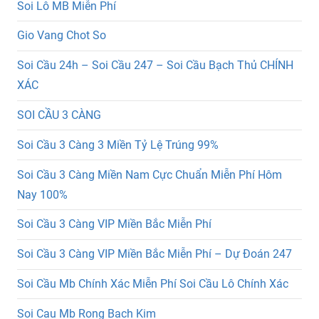
Soi Lô MB Miễn Phí
Gio Vang Chot So
Soi Cầu 24h – Soi Cầu 247 – Soi Cầu Bạch Thủ CHÍNH
XÁC
SOI CẦU 3 CÀNG
Soi Cầu 3 Càng 3 Miền Tỷ Lệ Trúng 99%
Soi Cầu 3 Càng Miền Nam Cực Chuẩn Miễn Phí Hôm
Nay 100%
Soi Cầu 3 Càng VIP Miền Bắc Miễn Phí
Soi Cầu 3 Càng VIP Miền Bắc Miễn Phí – Dự Đoán 247
Soi Cầu Mb Chính Xác Miễn Phí Soi Cầu Lô Chính Xác
Soi Cau Mb Rong Bach Kim