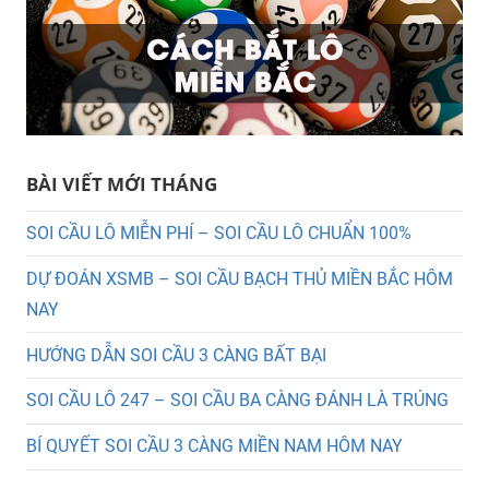
BÀI VIẾT MỚI THÁNG
SOI CẦU LÔ MIỄN PHÍ – SOI CẦU LÔ CHUẨN 100%
DỰ ĐOÁN XSMB – SOI CẦU BẠCH THỦ MIỀN BẮC HÔM
NAY
HƯỚNG DẪN SOI CẦU 3 CÀNG BẤT BẠI
SOI CẦU LÔ 247 – SOI CẦU BA CÀNG ĐÁNH LÀ TRÚNG
BÍ QUYẾT SOI CẦU 3 CÀNG MIỀN NAM HÔM NAY