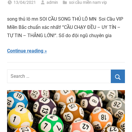
13/04/2021
admin
soi cầu miền nam vip
song thủ lô mn SOI CẦU SONG THỦ LÔ MN Soi Cầu VIP
Miền Bắc chuẩn xác nhất! “CẦU CHẠY ĐỀU – UY TÍN –
TỰ TIN – THẮNG LỚN!“. Số do đội ngũ chuyên gia
Continue reading
Search
for:
Searc