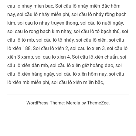
cau lo nhay mien bac, Soi cầu lô nháy miền Bắc hôm
nay, soi cầu lô nháy miễn phí, soi cầu lô nháy rồng bạch
kim, soi cau lo nhay truyen thong, soi cầu lô nuôi ngày,
soi cau lo rong bach kim nhay, soi cầu lô tô bạch thủ, soi
cầu lô tô mb, soi cầu lô tô nháy, soi cầu lô xiên, soi cầu
lô xiên 188, Soi cầu lô xiên 2, soi cau lo xien 3, soi cầu lô
xiên 3 xsmb, soi cau lo xien 4, Soi cầu lô xiên chuẩn, soi
cầu lô xiên dàn mb, soi cầu lô xiên giờ hoàng đạo, soi
cầu lô xiên hàng ngày, soi cầu lô xiên hôm nay, soi cầu
lô xiên mb miễn phí, soi cầu lô xiên miền bắc,
WordPress Theme: Mercia by ThemeZee.