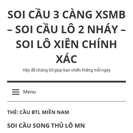
Skip
SOI CẦU 3 CÀNG XSMB
to
content
– SOI CẦU LÔ 2 NHÁY –
SOI LÔ XIÊN CHÍNH
XÁC
Hãy để chúng tôi giúp bạn chiến thắng mỗi ngày
Menu
THẺ:
CẦU BTL MIỀN NAM
SOI CẦU SONG THỦ LÔ MN