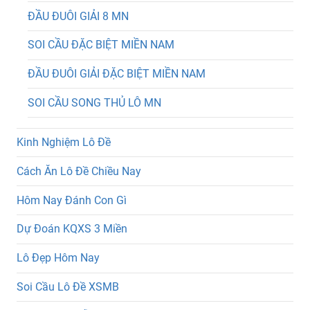
ĐẦU ĐUÔI GIẢI 8 MN
SOI CẦU ĐẶC BIỆT MIỀN NAM
ĐẦU ĐUÔI GIẢI ĐẶC BIỆT MIỀN NAM
SOI CẦU SONG THỦ LÔ MN
Kinh Nghiệm Lô Đề
Cách Ăn Lô Đề Chiều Nay
Hôm Nay Đánh Con Gì
Dự Đoán KQXS 3 Miền
Lô Đẹp Hôm Nay
Soi Cầu Lô Đề XSMB