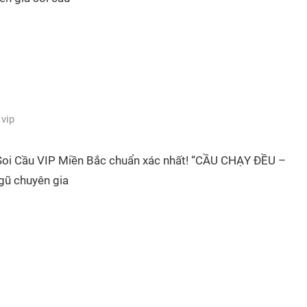
 vip
i Cầu VIP Miền Bắc chuẩn xác nhất! “CẦU CHẠY ĐỀU –
gũ chuyên gia