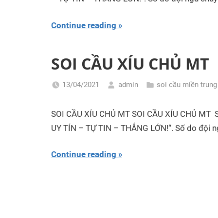
Continue reading
SOI CẦU XÍU CHỦ MT
13/04/2021
admin
soi cầu miền trung
SOI CẦU XÍU CHỦ MT SOI CẦU XÍU CHỦ MT So
UY TÍN – TỰ TIN – THẮNG LỚN!“. Số do đội n
Continue reading