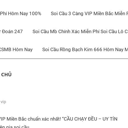
 Phí Hôm Nay 100%
Soi Cầu 3 Càng VIP Miền Bắc Miễn 
ự Đoán 247
Soi Cầu Mb Chính Xác Miễn Phí Soi Cầu Lô C
ô XSMB Hôm Nay
Soi Cầu Rồng Bạch Kim 666 Hôm Nay M
U CHỦ
 vip
P Miền Bắc chuẩn xác nhất! “CẦU CHẠY ĐỀU – UY TÍN
n gia soi cầu