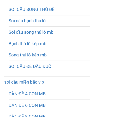
SOI CẦU SONG THỦ ĐỀ
Soi cầu bạch thủ lô
Soi cầu song thủ lô mb
Bạch thủ lô kép mb
Song thủ lô kép mb
SOI CẦU ĐỀ ĐẦU ĐUÔI
soi cầu miền bắc vip
DÀN ĐỀ 4 CON MB
DÀN ĐỀ 6 CON MB
DÀN ĐỀ 8 CON MB