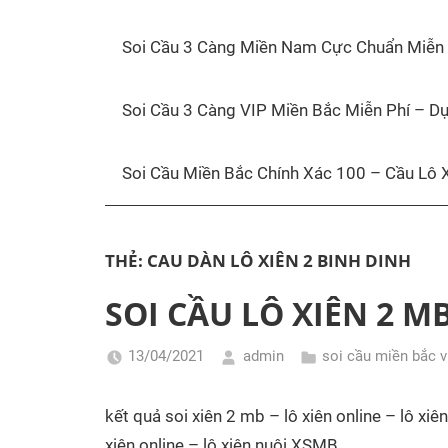
Soi Cầu 3 Càng Miền Nam Cực Chuẩn Miễn
Soi Cầu 3 Càng VIP Miền Bắc Miễn Phí – D
Soi Cầu Miền Bắc Chính Xác 100 – Cầu L
THẺ:
CAU DÀN LÔ XIÊN 2 BINH DINH
SOI CẦU LÔ XIÊN 2 M
13/04/2021
admin
soi cầu miền bắc v
kết quả soi xiên 2 mb – lô xiên online – lô xi
xiên online – lô xiên nuôi XSMB .