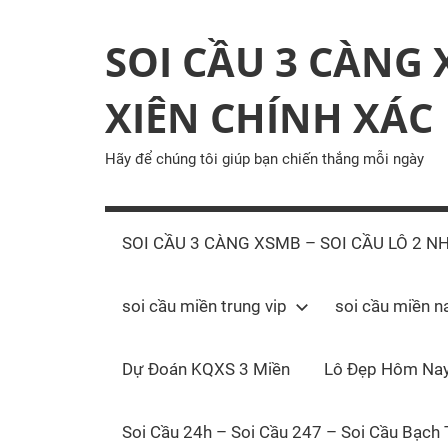
Skip
to
SOI CẦU 3 CÀNG 
content
XIÊN CHÍNH XÁC
Hãy để chúng tôi giúp bạn chiến thắng mỗi ngày
SOI CẦU 3 CÀNG XSMB – SOI CẦU LÔ 2 NH
soi cầu miền trung vip
soi cầu miền n
Dự Đoán KQXS 3 Miền
Lô Đẹp Hôm Na
Soi Cầu 24h – Soi Cầu 247 – Soi Cầu Bạc