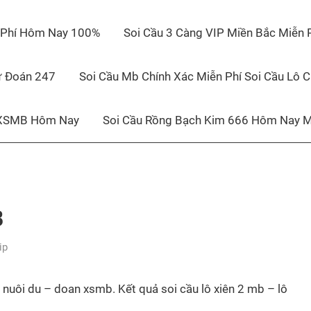
 Phí Hôm Nay 100%
Soi Cầu 3 Càng VIP Miền Bắc Miễn 
ự Đoán 247
Soi Cầu Mb Chính Xác Miễn Phí Soi Cầu Lô C
ô XSMB Hôm Nay
Soi Cầu Rồng Bạch Kim 666 Hôm Nay M
B
ip
ên nuôi du – doan xsmb. Kết quả soi cầu lô xiên 2 mb – lô