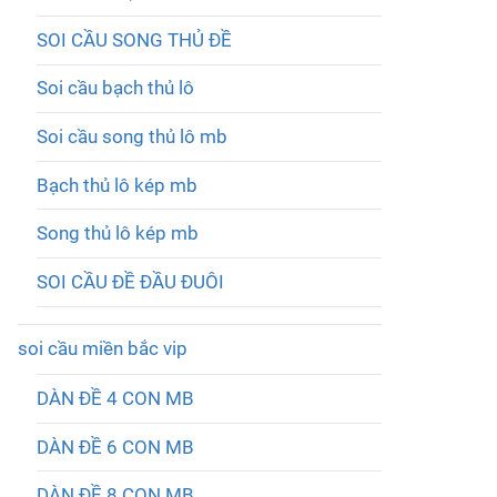
SOI CẦU SONG THỦ ĐỀ
Soi cầu bạch thủ lô
Soi cầu song thủ lô mb
Bạch thủ lô kép mb
Song thủ lô kép mb
SOI CẦU ĐỀ ĐẦU ĐUÔI
soi cầu miền bắc vip
DÀN ĐỀ 4 CON MB
DÀN ĐỀ 6 CON MB
DÀN ĐỀ 8 CON MB