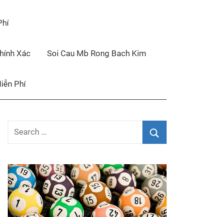
Phí
hính Xác
Soi Cau Mb Rong Bach Kim
iễn Phí
Search
for:
Search