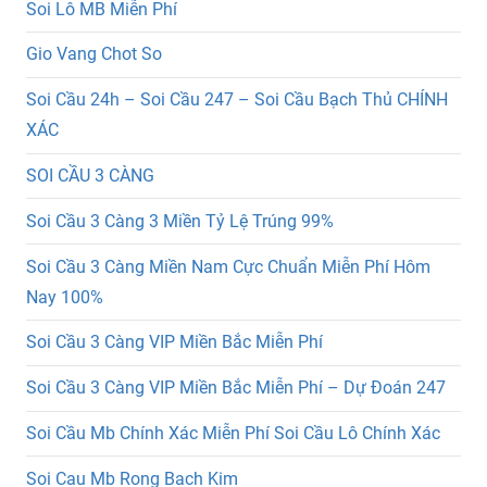
Soi Lô MB Miễn Phí
Gio Vang Chot So
Soi Cầu 24h – Soi Cầu 247 – Soi Cầu Bạch Thủ CHÍNH
XÁC
SOI CẦU 3 CÀNG
Soi Cầu 3 Càng 3 Miền Tỷ Lệ Trúng 99%
Soi Cầu 3 Càng Miền Nam Cực Chuẩn Miễn Phí Hôm
Nay 100%
Soi Cầu 3 Càng VIP Miền Bắc Miễn Phí
Soi Cầu 3 Càng VIP Miền Bắc Miễn Phí – Dự Đoán 247
Soi Cầu Mb Chính Xác Miễn Phí Soi Cầu Lô Chính Xác
Soi Cau Mb Rong Bach Kim