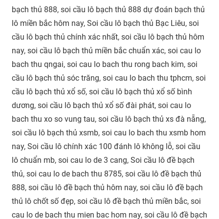
bạch thủ 888, soi cầu lô bạch thủ 888 dự đoán bạch thủ
lô miền bắc hôm nay, Soi cầu lô bạch thủ Bạc Liêu, soi
cầu lô bạch thủ chính xác nhất, soi cầu lô bạch thủ hôm
nay, soi cầu lô bạch thủ miền bắc chuẩn xác, soi cau lo
bach thu qngai, soi cau lo bach thu rong bach kim, soi
cầu lô bạch thủ sóc trăng, soi cau lo bach thu tphcm, soi
cầu lô bạch thủ xổ số, soi cầu lô bạch thủ xổ số bình
dương, soi cầu lô bạch thủ xổ số đài phát, soi cau lo
bach thu xo so vung tau, soi cầu lô bạch thủ xs đà nẵng,
soi cầu lô bạch thủ xsmb, soi cau lo bach thu xsmb hom
nay, Soi cầu lô chính xác 100 đánh lô không lỗ, soi cầu
lô chuẩn mb, soi cau lo de 3 cang, Soi cầu lô đề bạch
thủ, soi cau lo de bach thu 8785, soi cầu lô đề bạch thủ
888, soi cầu lô đề bạch thủ hôm nay, soi cầu lô đề bạch
thủ lô chốt số đẹp, soi cầu lô đề bạch thủ miền bắc, soi
cau lo de bach thu mien bac hom nay, soi cầu lô đề bạch