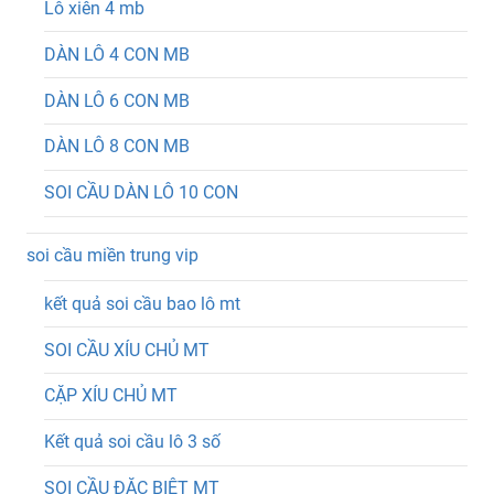
Lô xiên 4 mb
DÀN LÔ 4 CON MB
DÀN LÔ 6 CON MB
DÀN LÔ 8 CON MB
SOI CẦU DÀN LÔ 10 CON
soi cầu miền trung vip
kết quả soi cầu bao lô mt
SOI CẦU XÍU CHỦ MT
CẶP XÍU CHỦ MT
Kết quả soi cầu lô 3 số
SOI CẦU ĐẶC BIỆT MT