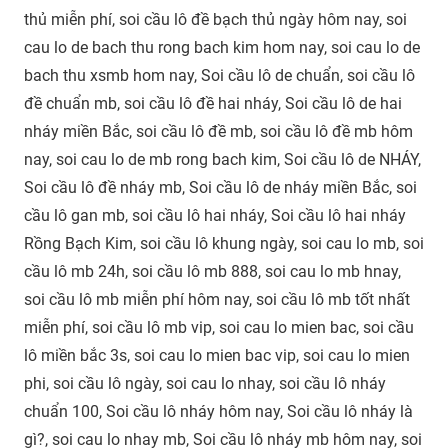
thủ miễn phí, soi cầu lô đề bạch thủ ngày hôm nay, soi
cau lo de bach thu rong bach kim hom nay, soi cau lo de
bach thu xsmb hom nay, Soi cầu lô de chuẩn, soi cầu lô
đề chuẩn mb, soi cầu lô đề hai nháy, Soi cầu lô de hai
nháy miền Bắc, soi cầu lô đề mb, soi cầu lô đề mb hôm
nay, soi cau lo de mb rong bach kim, Soi cầu lô de NHÁY,
Soi cầu lô đề nháy mb, Soi cầu lô de nháy miền Bắc, soi
cầu lô gan mb, soi cầu lô hai nháy, Soi cầu lô hai nháy
Rồng Bạch Kim, soi cầu lô khung ngày, soi cau lo mb, soi
cầu lô mb 24h, soi cầu lô mb 888, soi cau lo mb hnay,
soi cầu lô mb miễn phí hôm nay, soi cầu lô mb tốt nhất
miễn phí, soi cầu lô mb vip, soi cau lo mien bac, soi cầu
lô miền bắc 3s, soi cau lo mien bac vip, soi cau lo mien
phi, soi cầu lô ngày, soi cau lo nhay, soi cầu lô nháy
chuẩn 100, Soi cầu lô nháy hôm nay, Soi cầu lô nháy là
gì?, soi cau lo nhay mb, Soi cầu lô nháy mb hôm nay, soi