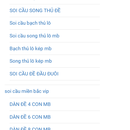
SOI CẦU SONG THỦ ĐỀ
Soi cầu bạch thủ lô
Soi cầu song thủ lô mb
Bạch thủ lô kép mb
Song thủ lô kép mb
SOI CẦU ĐỀ ĐẦU ĐUÔI
soi cầu miền bắc vip
DÀN ĐỀ 4 CON MB
DÀN ĐỀ 6 CON MB
DÀN ĐỀ 8 CON MB