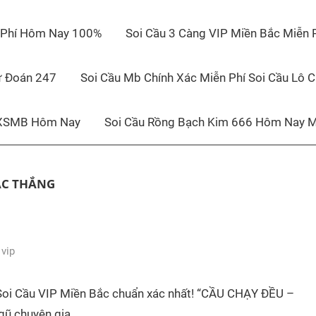
 Phí Hôm Nay 100%
Soi Cầu 3 Càng VIP Miền Bắc Miễn 
ự Đoán 247
Soi Cầu Mb Chính Xác Miễn Phí Soi Cầu Lô C
ô XSMB Hôm Nay
Soi Cầu Rồng Bạch Kim 666 Hôm Nay M
ẮC THẮNG
 vip
i Cầu VIP Miền Bắc chuẩn xác nhất! “CẦU CHẠY ĐỀU –
gũ chuyên gia