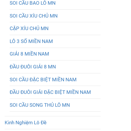
SOI CẦU BAO LÔ MN
SOI CẦU XÍU CHỦ MN
CẶP XÍU CHỦ MN
LÔ 3 SỐ MIỀN NAM
GIẢI 8 MIỀN NAM
ĐẦU ĐUÔI GIẢI 8 MN
SOI CẦU ĐẶC BIỆT MIỀN NAM
ĐẦU ĐUÔI GIẢI ĐẶC BIỆT MIỀN NAM
SOI CẦU SONG THỦ LÔ MN
Kinh Nghiệm Lô Đề