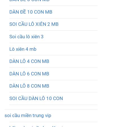
DÀN ĐỀ 10 CON MB
SOI CẦU LÔ XIÊN 2 MB
Soi cầu lô xiên 3
Lô xiên 4 mb
DÀN LÔ 4 CON MB
DÀN LÔ 6 CON MB
DÀN LÔ 8 CON MB
SOI CẦU DÀN LÔ 10 CON
soi cầu miền trung vip