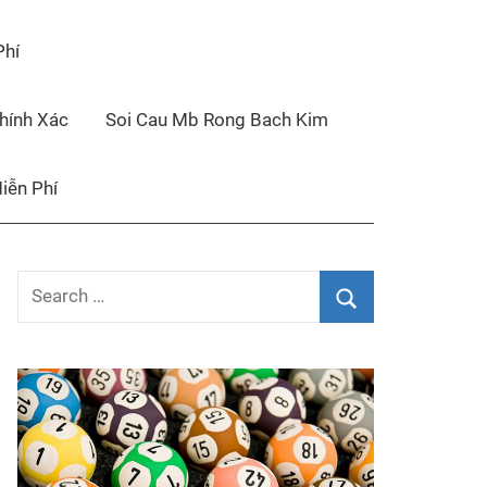
Phí
hính Xác
Soi Cau Mb Rong Bach Kim
iễn Phí
Search
for:
Search