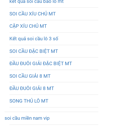
kết quả soi cầu bao lô mt
SOI CẦU XÍU CHỦ MT
CẶP XÍU CHỦ MT
Kết quả soi cầu lô 3 số
SOI CẦU ĐẶC BIỆT MT
ĐẦU ĐUÔI GIẢI ĐẶC BIỆT MT
SOI CẦU GIẢI 8 MT
ĐẦU ĐUÔI GIẢI 8 MT
SONG THỦ LÔ MT
soi cầu miền nam vip