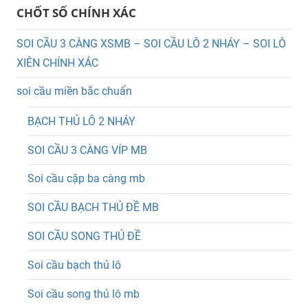
CHỐT SỐ CHÍNH XÁC
SOI CẦU 3 CÀNG XSMB – SOI CẦU LÔ 2 NHÁY – SOI LÔ
XIÊN CHÍNH XÁC
soi cầu miền bắc chuẩn
BẠCH THỦ LÔ 2 NHÁY
SOI CẦU 3 CÀNG VÍP MB
Soi cầu cặp ba càng mb
SOI CẦU BẠCH THỦ ĐỀ MB
SOI CẦU SONG THỦ ĐỀ
Soi cầu bạch thủ lô
Soi cầu song thủ lô mb