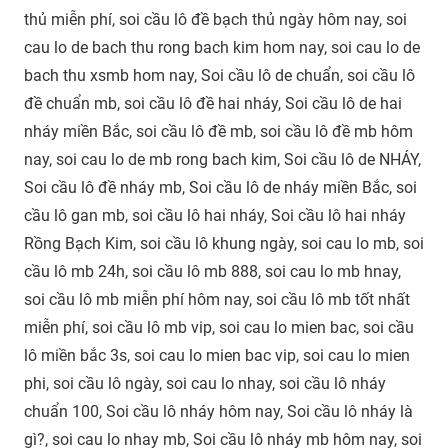
thủ miễn phí, soi cầu lô đề bạch thủ ngày hôm nay, soi
cau lo de bach thu rong bach kim hom nay, soi cau lo de
bach thu xsmb hom nay, Soi cầu lô de chuẩn, soi cầu lô
đề chuẩn mb, soi cầu lô đề hai nháy, Soi cầu lô de hai
nháy miền Bắc, soi cầu lô đề mb, soi cầu lô đề mb hôm
nay, soi cau lo de mb rong bach kim, Soi cầu lô de NHÁY,
Soi cầu lô đề nháy mb, Soi cầu lô de nháy miền Bắc, soi
cầu lô gan mb, soi cầu lô hai nháy, Soi cầu lô hai nháy
Rồng Bạch Kim, soi cầu lô khung ngày, soi cau lo mb, soi
cầu lô mb 24h, soi cầu lô mb 888, soi cau lo mb hnay,
soi cầu lô mb miễn phí hôm nay, soi cầu lô mb tốt nhất
miễn phí, soi cầu lô mb vip, soi cau lo mien bac, soi cầu
lô miền bắc 3s, soi cau lo mien bac vip, soi cau lo mien
phi, soi cầu lô ngày, soi cau lo nhay, soi cầu lô nháy
chuẩn 100, Soi cầu lô nháy hôm nay, Soi cầu lô nháy là
gì?, soi cau lo nhay mb, Soi cầu lô nháy mb hôm nay, soi