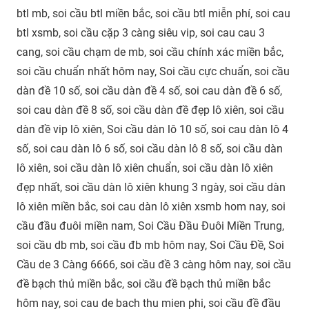
btl mb, soi cầu btl miền bắc, soi cầu btl miễn phí, soi cau
btl xsmb, soi cầu cặp 3 càng siêu vip, soi cau cau 3
cang, soi cầu chạm de mb, soi cầu chính xác miền bắc,
soi cầu chuẩn nhất hôm nay, Soi cầu cực chuẩn, soi cầu
dàn đề 10 số, soi cầu dàn đề 4 số, soi cau dàn đề 6 số,
soi cau dàn đề 8 số, soi cầu dàn đề đẹp lô xiên, soi cầu
dàn đề vip lô xiên, Soi cầu dàn lô 10 số, soi cau dàn lô 4
số, soi cau dàn lô 6 số, soi cầu dàn lô 8 số, soi cầu dàn
lô xiên, soi cầu dàn lô xiên chuẩn, soi cầu dàn lô xiên
đẹp nhất, soi cầu dàn lô xiên khung 3 ngày, soi cầu dàn
lô xiên miền bắc, soi cau dàn lô xiên xsmb hom nay, soi
cầu đầu đuôi miền nam, Soi Cầu Đầu Đuôi Miền Trung,
soi cầu db mb, soi cầu đb mb hôm nay, Soi Cầu Đề, Soi
Cầu de 3 Càng 6666, soi cầu đề 3 càng hôm nay, soi cầu
đề bạch thủ miền bắc, soi cầu đề bạch thủ miền bắc
hôm nay, soi cau de bach thu mien phi, soi cầu đề đầu