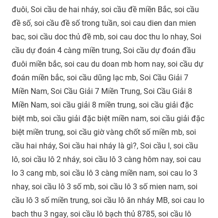
đuôi, Soi cầu de hai nháy, soi cầu đề miền Bắc, soi cầu
đề số, soi cầu đề số trong tuần, soi cau dien dan mien
bac, soi cầu doc thủ đề mb, soi cau doc thu lo nhay, Soi
cầu dự đoán 4 càng miền trung, Soi cầu dự đoán đầu
đuôi miền bắc, soi cau du doan mb hom nay, soi cầu dự
đoán miền bắc, soi cầu dũng lạc mb, Soi Cầu Giải 7
Miền Nam, Soi Cầu Giải 7 Miền Trung, Soi Cầu Giải 8
Miền Nam, soi cầu giải 8 miền trung, soi cầu giải đặc
biệt mb, soi cầu giải đặc biệt miền nam, soi cầu giải đặc
biệt miền trung, soi cầu giờ vàng chốt số miền mb, soi
cầu hai nháy, Soi cầu hai nháy là gì?, Soi cầu l, soi cầu
lô, soi cầu lô 2 nháy, soi cầu lô 3 càng hôm nay, soi cau
lo 3 cang mb, soi cầu lô 3 càng miền nam, soi cau lo 3
nhay, soi cầu lô 3 số mb, soi cầu lô 3 số mien nam, soi
cầu lô 3 số miền trung, soi cầu lô ăn nháy MB, soi cau lo
bach thu 3 ngay, soi cầu lô bạch thủ 8785, soi cầu lô