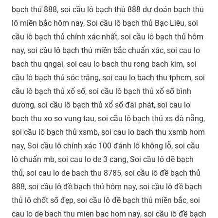
bạch thủ 888, soi cầu lô bạch thủ 888 dự đoán bạch thủ
lô miền bắc hôm nay, Soi cầu lô bạch thủ Bạc Liêu, soi
cầu lô bạch thủ chính xác nhất, soi cầu lô bạch thủ hôm
nay, soi cầu lô bạch thủ miền bắc chuẩn xác, soi cau lo
bach thu qngai, soi cau lo bach thu rong bach kim, soi
cầu lô bạch thủ sóc trăng, soi cau lo bach thu tphcm, soi
cầu lô bạch thủ xổ số, soi cầu lô bạch thủ xổ số bình
dương, soi cầu lô bạch thủ xổ số đài phát, soi cau lo
bach thu xo so vung tau, soi cầu lô bạch thủ xs đà nẵng,
soi cầu lô bạch thủ xsmb, soi cau lo bach thu xsmb hom
nay, Soi cầu lô chính xác 100 đánh lô không lỗ, soi cầu
lô chuẩn mb, soi cau lo de 3 cang, Soi cầu lô đề bạch
thủ, soi cau lo de bach thu 8785, soi cầu lô đề bạch thủ
888, soi cầu lô đề bạch thủ hôm nay, soi cầu lô đề bạch
thủ lô chốt số đẹp, soi cầu lô đề bạch thủ miền bắc, soi
cau lo de bach thu mien bac hom nay, soi cầu lô đề bạch