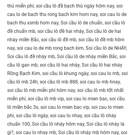
thủ miễn phí, soi cầu lô đề bạch thủ ngày hôm nay, soi
cau lo de bach thu rong bach kim hom nay, soi cau lo de
bach thu xsmb hom nay, Soi cầu lô de chuẩn, soi cầu lô
đề chuẩn mb, soi cầu lô đề hai nháy, Soi cầu lô de hai
nháy miền Bắc, soi cầu lô đề mb, soi cầu lô đề mb hôm
nay, soi cau lo de mb rong bach kim, Soi cầu lô de NHÁY,
Soi cầu lô đề nháy mb, Soi cầu lô de nháy miền Bắc, soi
cầu lô gan mb, soi cầu lô hai nháy, Soi cầu lô hai nháy
Rồng Bạch Kim, soi cầu lô khung ngày, soi cau lo mb, soi
cầu lô mb 24h, soi cầu lô mb 888, soi cau lo mb hnay,
soi cầu lô mb miễn phí hôm nay, soi cầu lô mb tốt nhất
miễn phí, soi cầu lô mb vip, soi cau lo mien bac, soi cầu
lô miền bắc 3s, soi cau lo mien bac vip, soi cau lo mien
phi, soi cầu lô ngày, soi cau lo nhay, soi cầu lô nháy
chuẩn 100, Soi cầu lô nháy hôm nay, Soi cầu lô nháy là
gì?, soi cau lo nhay mb, Soi cầu lô nháy mb hôm nay, soi