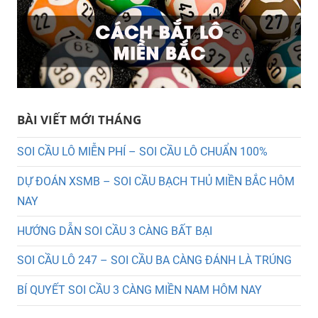
BÀI VIẾT MỚI THÁNG
SOI CẦU LÔ MIỄN PHÍ – SOI CẦU LÔ CHUẨN 100%
DỰ ĐOÁN XSMB – SOI CẦU BẠCH THỦ MIỀN BẮC HÔM
NAY
HƯỚNG DẪN SOI CẦU 3 CÀNG BẤT BẠI
SOI CẦU LÔ 247 – SOI CẦU BA CÀNG ĐÁNH LÀ TRÚNG
BÍ QUYẾT SOI CẦU 3 CÀNG MIỀN NAM HÔM NAY