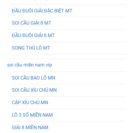
ĐẦU ĐUÔI GIẢI ĐẶC BIỆT MT
SOI CẦU GIẢI 8 MT
ĐẦU ĐUÔI GIẢI 8 MT
SONG THỦ LÔ MT
soi cầu miền nam vip
SOI CẦU BAO LÔ MN
SOI CẦU XÍU CHỦ MN
CẶP XÍU CHỦ MN
LÔ 3 SỐ MIỀN NAM
GIẢI 8 MIỀN NAM