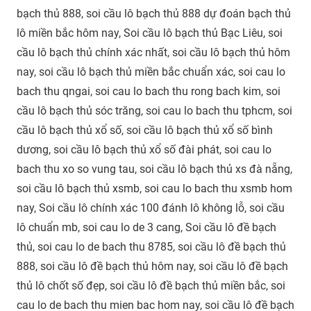
bạch thủ 888, soi cầu lô bạch thủ 888 dự đoán bạch thủ
lô miền bắc hôm nay, Soi cầu lô bạch thủ Bạc Liêu, soi
cầu lô bạch thủ chính xác nhất, soi cầu lô bạch thủ hôm
nay, soi cầu lô bạch thủ miền bắc chuẩn xác, soi cau lo
bach thu qngai, soi cau lo bach thu rong bach kim, soi
cầu lô bạch thủ sóc trăng, soi cau lo bach thu tphcm, soi
cầu lô bạch thủ xổ số, soi cầu lô bạch thủ xổ số bình
dương, soi cầu lô bạch thủ xổ số đài phát, soi cau lo
bach thu xo so vung tau, soi cầu lô bạch thủ xs đà nẵng,
soi cầu lô bạch thủ xsmb, soi cau lo bach thu xsmb hom
nay, Soi cầu lô chính xác 100 đánh lô không lỗ, soi cầu
lô chuẩn mb, soi cau lo de 3 cang, Soi cầu lô đề bạch
thủ, soi cau lo de bach thu 8785, soi cầu lô đề bạch thủ
888, soi cầu lô đề bạch thủ hôm nay, soi cầu lô đề bạch
thủ lô chốt số đẹp, soi cầu lô đề bạch thủ miền bắc, soi
cau lo de bach thu mien bac hom nay, soi cầu lô đề bạch