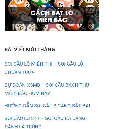
BÀI VIẾT MỚI THÁNG
SOI CẦU LÔ MIỄN PHÍ – SOI CẦU LÔ
CHUẨN 100%
DỰ ĐOÁN XSMB – SOI CẦU BẠCH THỦ
MIỀN BẮC HÔM NAY
HƯỚNG DẪN SOI CẦU 3 CÀNG BẤT BẠI
SOI CẦU LÔ 247 – SOI CẦU BA CÀNG
ĐÁNH LÀ TRÚNG