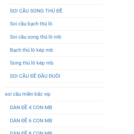
SOI CẦU SONG THỦ ĐỀ
Soi cầu bạch thủ lô
Soi cầu song thủ lô mb
Bạch thủ lô kép mb
Song thủ lô kép mb
SOI CẦU ĐỀ ĐẦU ĐUÔI
soi cầu miền bắc vip
DÀN ĐỀ 4 CON MB
DÀN ĐỀ 6 CON MB
DÀN ĐỀ 8 CON MB