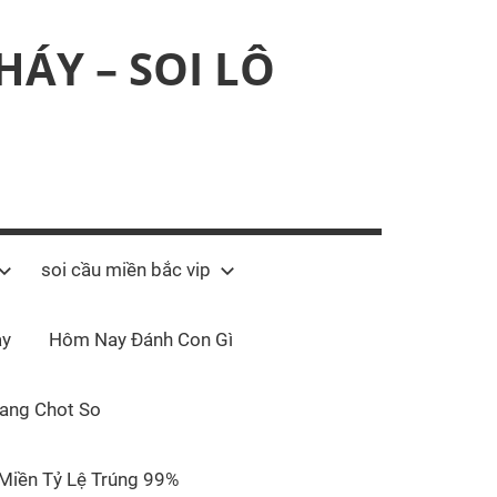
HÁY – SOI LÔ
soi cầu miền bắc vip
ay
Hôm Nay Đánh Con Gì
ang Chot So
 Miền Tỷ Lệ Trúng 99%