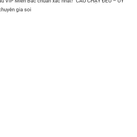
u VIP Miền Bắc chuẩn xác nhất! “CẦU CHẠY ĐỀU – UY
huyên gia soi