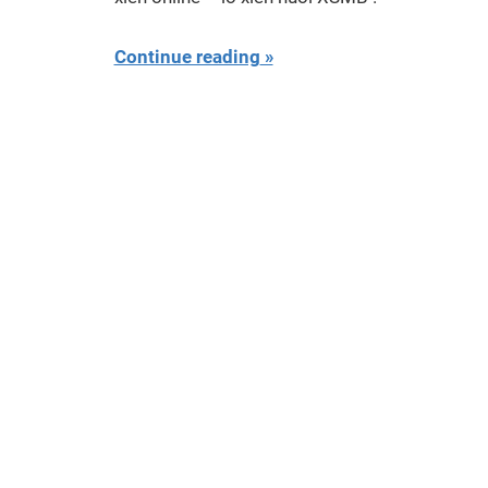
Continue reading