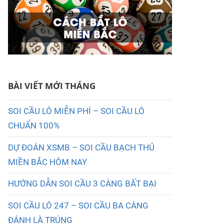
BÀI VIẾT MỚI THÁNG
SOI CẦU LÔ MIỄN PHÍ – SOI CẦU LÔ
CHUẨN 100%
DỰ ĐOÁN XSMB – SOI CẦU BẠCH THỦ
MIỀN BẮC HÔM NAY
HƯỚNG DẪN SOI CẦU 3 CÀNG BẤT BẠI
SOI CẦU LÔ 247 – SOI CẦU BA CÀNG
ĐÁNH LÀ TRÚNG