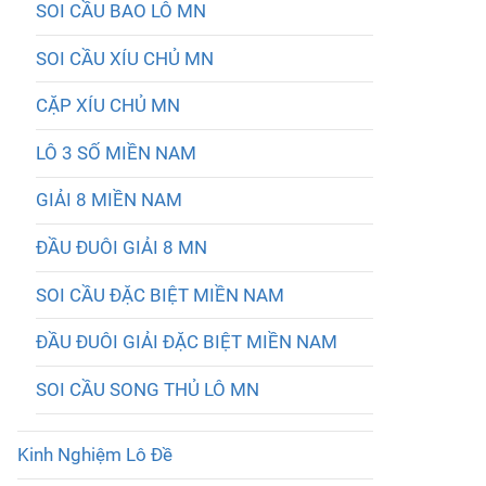
SOI CẦU BAO LÔ MN
SOI CẦU XÍU CHỦ MN
CẶP XÍU CHỦ MN
LÔ 3 SỐ MIỀN NAM
GIẢI 8 MIỀN NAM
ĐẦU ĐUÔI GIẢI 8 MN
SOI CẦU ĐẶC BIỆT MIỀN NAM
ĐẦU ĐUÔI GIẢI ĐẶC BIỆT MIỀN NAM
SOI CẦU SONG THỦ LÔ MN
Kinh Nghiệm Lô Đề