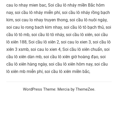
cau lo nhay mien bac, Soi cầu lô nháy miền Bắc hôm
nay, soi cầu lô nháy miễn phí, soi cầu lô nháy rồng bạch
kim, soi cau lo nhay truyen thong, soi cầu lô nuôi ngày,
soi cau lo rong bach kim nhay, soi cầu lô tô bạch thủ, soi
cầu lô tô mb, soi cầu lô tô nháy, soi cầu lô xiên, soi cầu
lô xiên 188, Soi cầu lô xiên 2, soi cau lo xien 3, soi cầu lô
xiên 3 xsmb, soi cau lo xien 4, Soi cầu lô xiên chuẩn, soi
cầu lô xiên dàn mb, soi cầu lô xiên giờ hoàng đạo, soi
cầu lô xiên hàng ngày, soi cầu lô xiên hôm nay, soi cầu
lô xiên mb miễn phí, soi cầu lô xiên miền bắc,
WordPress Theme: Mercia by ThemeZee.