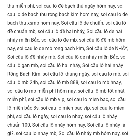
thủ miễn phí, soi cầu lô đề bạch thủ ngày hôm nay, soi
cau lo de bach thu rong bach kim hom nay, soi cau lo de
bach thu xsmb hom nay, Soi cầu lô de chuẩn, soi cầu lô
đề chuẩn mb, soi cầu lô đề hai nháy, Soi cầu lô de hai
nháy miền Bắc, soi cầu lô đề mb, soi cầu lô đề mb hôm
nay, soi cau lo de mb rong bach kim, Soi cầu lô de NHÁY,
Soi cầu lô đề nháy mb, Soi cầu lô de nháy miền Bắc, soi
cầu lô gan mb, soi cầu lô hai nháy, Soi cầu lô hai nháy
Rồng Bạch Kim, soi cầu lô khung ngày, soi cau lo mb, soi
cầu lô mb 24h, soi cầu lô mb 888, soi cau lo mb hnay,
soi cầu lô mb miễn phí hôm nay, soi cầu lô mb tốt nhất
miễn phí, soi cầu lô mb vip, soi cau lo mien bac, soi cầu
lô miền bắc 3s, soi cau lo mien bac vip, soi cau lo mien
phi, soi cầu lô ngày, soi cau lo nhay, soi cầu lô nháy
chuẩn 100, Soi cầu lô nháy hôm nay, Soi cầu lô nháy là
gì?, soi cau lo nhay mb, Soi cầu lô nháy mb hôm nay, soi