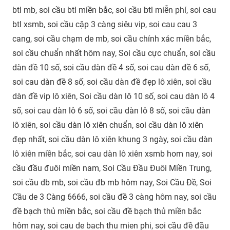
btl mb, soi cầu btl miền bắc, soi cầu btl miễn phí, soi cau
btl xsmb, soi cầu cặp 3 càng siêu vip, soi cau cau 3
cang, soi cầu chạm de mb, soi cầu chính xác miền bắc,
soi cầu chuẩn nhất hôm nay, Soi cầu cực chuẩn, soi cầu
dàn đề 10 số, soi cầu dàn đề 4 số, soi cau dàn đề 6 số,
soi cau dàn đề 8 số, soi cầu dàn đề đẹp lô xiên, soi cầu
dàn đề vip lô xiên, Soi cầu dàn lô 10 số, soi cau dàn lô 4
số, soi cau dàn lô 6 số, soi cầu dàn lô 8 số, soi cầu dàn
lô xiên, soi cầu dàn lô xiên chuẩn, soi cầu dàn lô xiên
đẹp nhất, soi cầu dàn lô xiên khung 3 ngày, soi cầu dàn
lô xiên miền bắc, soi cau dàn lô xiên xsmb hom nay, soi
cầu đầu đuôi miền nam, Soi Cầu Đầu Đuôi Miền Trung,
soi cầu db mb, soi cầu đb mb hôm nay, Soi Cầu Đề, Soi
Cầu de 3 Càng 6666, soi cầu đề 3 càng hôm nay, soi cầu
đề bạch thủ miền bắc, soi cầu đề bạch thủ miền bắc
hôm nay, soi cau de bach thu mien phi, soi cầu đề đầu