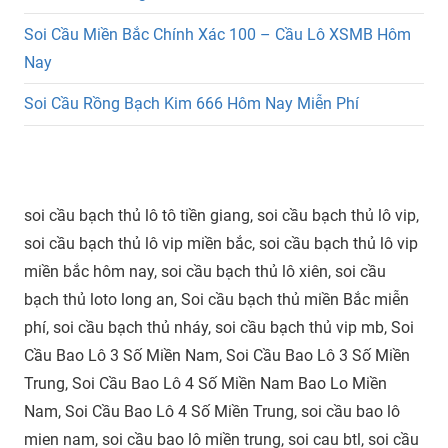
Soi Cầu Miền Bắc Chính Xác 100 – Cầu Lô XSMB Hôm
Nay
Soi Cầu Rồng Bạch Kim 666 Hôm Nay Miễn Phí
soi cầu bạch thủ lô tô tiền giang, soi cầu bạch thủ lô vip,
soi cầu bạch thủ lô vip miền bắc, soi cầu bạch thủ lô vip
miền bắc hôm nay, soi cầu bạch thủ lô xiên, soi cầu
bạch thủ loto long an, Soi cầu bạch thủ miền Bắc miễn
phí, soi cầu bạch thủ nháy, soi cầu bạch thủ vip mb, Soi
Cầu Bao Lô 3 Số Miền Nam, Soi Cầu Bao Lô 3 Số Miền
Trung, Soi Cầu Bao Lô 4 Số Miền Nam Bao Lo Miền
Nam, Soi Cầu Bao Lô 4 Số Miền Trung, soi cầu bao lô
mien nam, soi cầu bao lô miền trung, soi cau btl, soi cầu