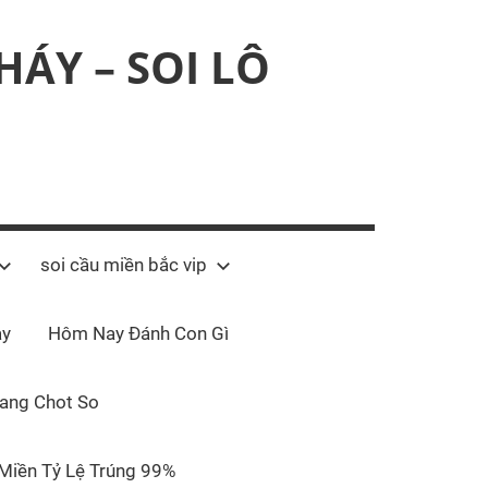
HÁY – SOI LÔ
soi cầu miền bắc vip
ay
Hôm Nay Đánh Con Gì
ang Chot So
 Miền Tỷ Lệ Trúng 99%