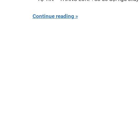
Continue reading