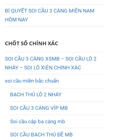
BÍ QUYẾT SOI CẦU 3 CÀNG MIỀN NAM
HÔM NAY
CHỐT SỐ CHÍNH XÁC
SOI CẦU 3 CÀNG XSMB – SOI CẦU LÔ 2
NHÁY – SOI LÔ XIÊN CHÍNH XÁC
soi cầu miền bắc chuẩn
BẠCH THỦ LÔ 2 NHÁY
SOI CẦU 3 CÀNG VÍP MB
Soi cầu cặp ba càng mb
SOI CẦU BẠCH THỦ ĐỀ MB