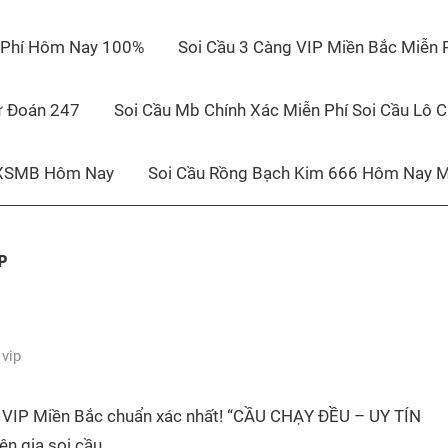
 Phí Hôm Nay 100%
Soi Cầu 3 Càng VIP Miền Bắc Miễn 
ự Đoán 247
Soi Cầu Mb Chính Xác Miễn Phí Soi Cầu Lô C
ô XSMB Hôm Nay
Soi Cầu Rồng Bạch Kim 666 Hôm Nay M
P
 vip
P Miền Bắc chuẩn xác nhất! “CẦU CHẠY ĐỀU – UY TÍN
n gia soi cầu