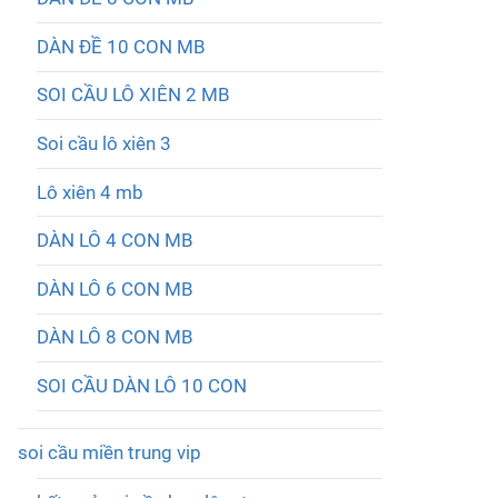
DÀN ĐỀ 10 CON MB
SOI CẦU LÔ XIÊN 2 MB
Soi cầu lô xiên 3
Lô xiên 4 mb
DÀN LÔ 4 CON MB
DÀN LÔ 6 CON MB
DÀN LÔ 8 CON MB
SOI CẦU DÀN LÔ 10 CON
soi cầu miền trung vip