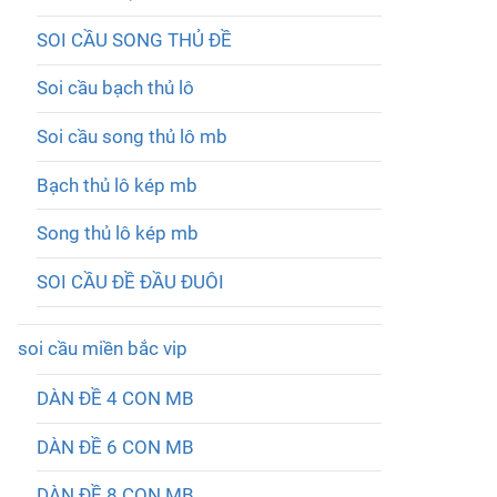
SOI CẦU SONG THỦ ĐỀ
Soi cầu bạch thủ lô
Soi cầu song thủ lô mb
Bạch thủ lô kép mb
Song thủ lô kép mb
SOI CẦU ĐỀ ĐẦU ĐUÔI
soi cầu miền bắc vip
DÀN ĐỀ 4 CON MB
DÀN ĐỀ 6 CON MB
DÀN ĐỀ 8 CON MB