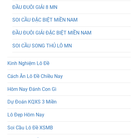
ĐẦU ĐUÔI GIẢI 8 MN
SOI CẦU ĐẶC BIỆT MIỀN NAM
ĐẦU ĐUÔI GIẢI ĐẶC BIỆT MIỀN NAM
SOI CẦU SONG THỦ LÔ MN
Kinh Nghiệm Lô Đề
Cách Ăn Lô Đề Chiều Nay
Hôm Nay Đánh Con Gì
Dự Đoán KQXS 3 Miền
Lô Đẹp Hôm Nay
Soi Cầu Lô Đề XSMB