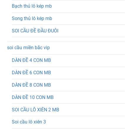
Bạch thủ lô kép mb
Song thủ lô kép mb
SOI CẦU ĐỀ ĐẦU ĐUÔI
soi cầu miền bắc vip
DÀN ĐỀ 4 CON MB
DÀN ĐỀ 6 CON MB
DÀN ĐỀ 8 CON MB
DÀN ĐỀ 10 CON MB
SOI CẦU LÔ XIÊN 2 MB
Soi cầu lô xiên 3