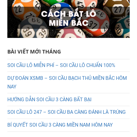
BÀI VIẾT MỚI THÁNG
SOI CẦU LÔ MIỄN PHÍ – SOI CẦU LÔ CHUẨN 100%
DỰ ĐOÁN XSMB – SOI CẦU BẠCH THỦ MIỀN BẮC HÔM
NAY
HƯỚNG DẪN SOI CẦU 3 CÀNG BẤT BẠI
SOI CẦU LÔ 247 – SOI CẦU BA CÀNG ĐÁNH LÀ TRÚNG
BÍ QUYẾT SOI CẦU 3 CÀNG MIỀN NAM HÔM NAY