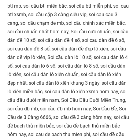
btl mb, soi cầu btl miền bắc, soi cầu btl miễn phí, soi cau
btl xsmb, soi cầu cặp 3 càng siêu vip, soi cau cau 3
cang, soi cầu chạm de mb, soi cầu chính xác miền bắc,
soi cầu chuẩn nhất hôm nay, Soi cầu cực chuẩn, soi cầu
dàn đề 10 số, soi cầu dàn đề 4 số, soi cau dàn đề 6 số,
soi cau dàn đề 8 số, soi cầu dàn đề đẹp lô xiên, soi cầu
dàn đề vip lô xiên, Soi cầu dàn lô 10 số, soi cau dàn lô 4
số, soi cau dàn lô 6 số, soi cầu dàn lô 8 số, soi cầu dàn
lô xiên, soi cầu dàn lô xiên chuẩn, soi cầu dàn lô xiên
đẹp nhất, soi cầu dàn lô xiên khung 3 ngày, soi cầu dàn
lô xiên miền bắc, soi cau dàn lô xiên xsmb hom nay, soi
cầu đầu đuôi miền nam, Soi Cầu Đầu Đuôi Miền Trung,
soi cầu db mb, soi cầu đb mb hôm nay, Soi Cầu Đề, Soi
Cầu de 3 Càng 6666, soi cầu đề 3 càng hôm nay, soi cầu
đề bạch thủ miền bắc, soi cầu đề bạch thủ miền bắc
hôm nay, soi cau de bach thu mien phi, soi cầu đề đầu