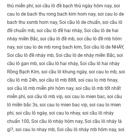
thủ miễn phí, soi cầu lô đề bạch thủ ngày hôm nay, soi
cau lo de bach thu rong bach kim hom nay, soi cau lo de
bach thu xsmb hom nay, Soi cầu lô de chuẩn, soi cầu lô
đề chuẩn mb, soi cầu lô đề hai nháy, Soi cầu lô de hai
nháy miền Bắc, soi cầu lô đề mb, soi cầu lô đề mb hôm
nay, soi cau lo de mb rong bach kim, Soi cầu lô de NHÁY,
Soi cầu lô đề nháy mb, Soi cầu lô de nháy miền Bắc, soi
cầu lô gan mb, soi cầu lô hai nháy, Soi cầu lô hai nháy
Rồng Bạch Kim, soi cầu lô khung ngày, soi cau lo mb, soi
cầu lô mb 24h, soi cầu lô mb 888, soi cau lo mb hnay,
soi cầu lô mb miễn phí hôm nay, soi cầu lô mb tốt nhất
miễn phí, soi cầu lô mb vip, soi cau lo mien bac, soi cầu
lô miền bắc 3s, soi cau lo mien bac vip, soi cau lo mien
phi, soi cầu lô ngày, soi cau lo nhay, soi cầu lô nháy
chuẩn 100, Soi cầu lô nháy hôm nay, Soi cầu lô nháy là
gì?, soi cau lo nhay mb, Soi cầu lô nháy mb hôm nay, soi