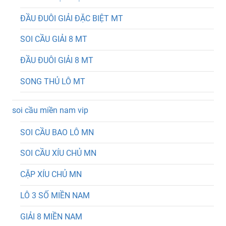
ĐẦU ĐUÔI GIẢI ĐẶC BIỆT MT
SOI CẦU GIẢI 8 MT
ĐẦU ĐUÔI GIẢI 8 MT
SONG THỦ LÔ MT
soi cầu miền nam vip
SOI CẦU BAO LÔ MN
SOI CẦU XÍU CHỦ MN
CẶP XÍU CHỦ MN
LÔ 3 SỐ MIỀN NAM
GIẢI 8 MIỀN NAM