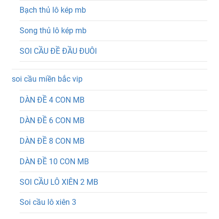
Bạch thủ lô kép mb
Song thủ lô kép mb
SOI CẦU ĐỀ ĐẦU ĐUÔI
soi cầu miền bắc vip
DÀN ĐỀ 4 CON MB
DÀN ĐỀ 6 CON MB
DÀN ĐỀ 8 CON MB
DÀN ĐỀ 10 CON MB
SOI CẦU LÔ XIÊN 2 MB
Soi cầu lô xiên 3