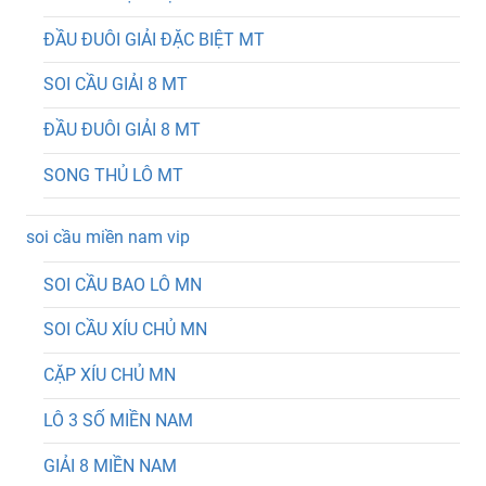
ĐẦU ĐUÔI GIẢI ĐẶC BIỆT MT
SOI CẦU GIẢI 8 MT
ĐẦU ĐUÔI GIẢI 8 MT
SONG THỦ LÔ MT
soi cầu miền nam vip
SOI CẦU BAO LÔ MN
SOI CẦU XÍU CHỦ MN
CẶP XÍU CHỦ MN
LÔ 3 SỐ MIỀN NAM
GIẢI 8 MIỀN NAM