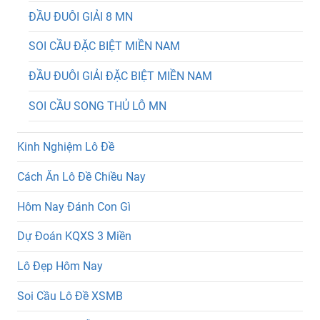
ĐẦU ĐUÔI GIẢI 8 MN
SOI CẦU ĐẶC BIỆT MIỀN NAM
ĐẦU ĐUÔI GIẢI ĐẶC BIỆT MIỀN NAM
SOI CẦU SONG THỦ LÔ MN
Kinh Nghiệm Lô Đề
Cách Ăn Lô Đề Chiều Nay
Hôm Nay Đánh Con Gì
Dự Đoán KQXS 3 Miền
Lô Đẹp Hôm Nay
Soi Cầu Lô Đề XSMB