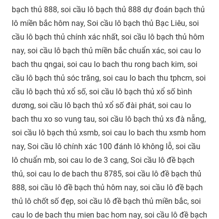
bạch thủ 888, soi cầu lô bạch thủ 888 dự đoán bạch thủ
lô miền bắc hôm nay, Soi cầu lô bạch thủ Bạc Liêu, soi
cầu lô bạch thủ chính xác nhất, soi cầu lô bạch thủ hôm
nay, soi cầu lô bạch thủ miền bắc chuẩn xác, soi cau lo
bach thu qngai, soi cau lo bach thu rong bach kim, soi
cầu lô bạch thủ sóc trăng, soi cau lo bach thu tphcm, soi
cầu lô bạch thủ xổ số, soi cầu lô bạch thủ xổ số bình
dương, soi cầu lô bạch thủ xổ số đài phát, soi cau lo
bach thu xo so vung tau, soi cầu lô bạch thủ xs đà nẵng,
soi cầu lô bạch thủ xsmb, soi cau lo bach thu xsmb hom
nay, Soi cầu lô chính xác 100 đánh lô không lỗ, soi cầu
lô chuẩn mb, soi cau lo de 3 cang, Soi cầu lô đề bạch
thủ, soi cau lo de bach thu 8785, soi cầu lô đề bạch thủ
888, soi cầu lô đề bạch thủ hôm nay, soi cầu lô đề bạch
thủ lô chốt số đẹp, soi cầu lô đề bạch thủ miền bắc, soi
cau lo de bach thu mien bac hom nay, soi cầu lô đề bạch