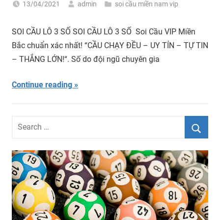
13/04/2021
admin
soi cầu miền nam vip
SOI CẦU LÔ 3 SỐ SOI CẦU LÔ 3 SỐ Soi Cầu VIP Miền
Bắc chuẩn xác nhất! “CẦU CHẠY ĐỀU – UY TÍN – TỰ TIN
– THẮNG LỚN!“. Số do đội ngũ chuyên gia
Continue reading
Search
for:
Searc