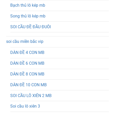
Bạch thủ lô kép mb
Song thủ lô kép mb
SOI CẦU ĐỀ ĐẦU ĐUÔI
soi cầu miền bắc vip
DÀN ĐỀ 4 CON MB
DÀN ĐỀ 6 CON MB
DÀN ĐỀ 8 CON MB
DÀN ĐỀ 10 CON MB
SOI CẦU LÔ XIÊN 2 MB
Soi cầu lô xiên 3